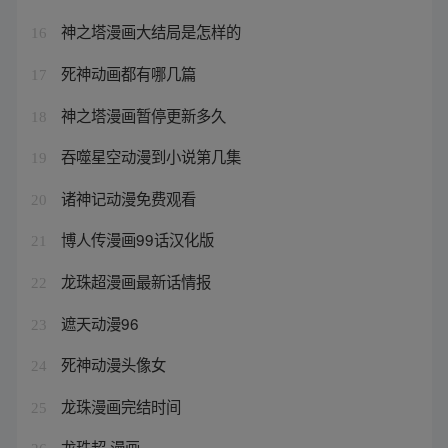
神之塔漫画大结局是怎样的
16
死神动画都有哪几篇
17
神之塔漫画暂停更新多久
18
吞噬星空动漫到小说第几集
19
诸神记动漫免费观看
20
博人传漫画99话汉化版
21
龙珠超漫画最新话情报
22
遮天动漫96
23
死神动漫头像女
24
龙珠漫画完结时间
25
龙珠超 漫画