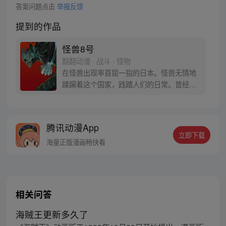
答案问题点击
举报反馈
提到的作品
怪兽8号
翻翻动漫 · 战斗 · 怪物
在怪兽出现率首屈一指的日本。怪兽无情地
蹂躏着这个国家，践踏人们的日常。曾经立
志要成为防卫队员，而今从事怪兽专门清扫
行业的主人公日比野卡夫卡在某一天因为受
到谜之生物的影响，身体开始出现怪兽化。
腾讯动漫App
担任讨伐怪兽工作的日本防卫队将这样的他
立即下载
称作“怪兽8号”。
海量正版漫画畅快看
相关问答
海贼王更新多久了