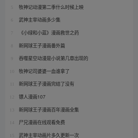
牧神记动漫第二季什么时候上映
5
武神主宰动画多少集
6
《小绿和小蓝》漫画救世之药
7
新网球王子漫画番外篇
8
吞噬星空动漫是小说第几章出现的
9
牧神记司婆婆一血谁拿了
10
新网球王子漫画完结了没有
11
镖人漫画107
12
新网球王子漫画百年漫画全集
13
尸兄漫画在线观看免费
14
武神主宰动画片多久更新一次
15