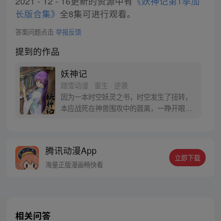
2021 - 12 - 16更新的资源中有
《妖神记第1季加
长版合集》
全8集可进行观看。
答案问题点击
举报反馈
提到的作品
妖神记
踏雪动漫 · 重生 · 逆袭
因为一本时空妖灵之书，时空发生了扭转，
本应战死在神兽围攻中的聂离，一睁开眼已
经坐在了教室，他回到了十三岁。当一切重
新开始之时，他如何守护自己的挚爱之人。
【授权/每周三、六更新】
腾讯动漫App
立即下载
海量正版漫画畅快看
相关问答