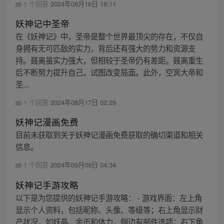
1 个回答
2024年08月16日 18:11
妖神记中圣帝
在《妖神记》中，圣帝是整个世界最顶尖的存在，不仅自
身拥有无可匹敌的实力，背后还有强大的势力和资源支
持。聂离虽实力强大，但相较于圣帝仍有差距。聂离重生
后不断努力提升自己，试图改变局面。此外，空冥大帝和
圣...
1 个回答
2024年08月17日 02:29
妖神记漫画免费
目前未获取到关于妖神记漫画免费获取的确切渠道和相关
信息。
1 个回答
2024年09月09日 04:34
妖神记手游攻略
以下是为您提供的妖神记手游攻略： - 游戏界面：左上角
显示个人资料，包括昵称、头像、等级等；右上角显示财
产状况，如妖晶、金币和体力，侧边有邮件选项；右下角