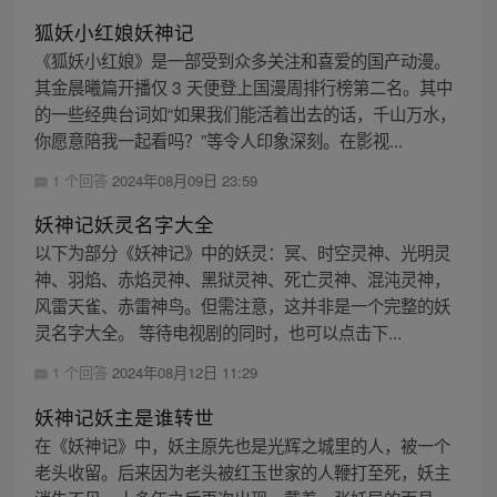
狐妖小红娘妖神记
《狐妖小红娘》是一部受到众多关注和喜爱的国产动漫。
其金晨曦篇开播仅 3 天便登上国漫周排行榜第二名。其中
的一些经典台词如“如果我们能活着出去的话，千山万水，
你愿意陪我一起看吗？”等令人印象深刻。在影视...
1 个回答
2024年08月09日 23:59
妖神记妖灵名字大全
以下为部分《妖神记》中的妖灵：冥、时空灵神、光明灵
神、羽焰、赤焰灵神、黑狱灵神、死亡灵神、混沌灵神，
风雷天雀、赤雷神鸟。但需注意，这并非是一个完整的妖
灵名字大全。 等待电视剧的同时，也可以点击下...
1 个回答
2024年08月12日 11:29
妖神记妖主是谁转世
在《妖神记》中，妖主原先也是光辉之城里的人，被一个
老头收留。后来因为老头被红玉世家的人鞭打至死，妖主