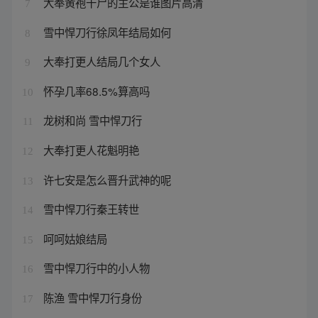
大奉黄袍干尸的主公是谁图片高清
7
雪中悍刀行徐凤年结局如何
8
大奉打更人结局几个女人
9
怀孕几率68.5%算高吗
10
龙树和尚 雪中悍刀行
11
大奉打更人花魁明艳
12
许七安是怎么晋升武神的呢
13
雪中悍刀行秦王转世
14
呵呵姑娘结局
15
雪中悍刀行中的小人物
16
陈渔 雪中悍刀行身份
17