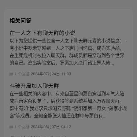
相关问答
在一人之下有聊天群的小说
以下为您提供一些包含一人之下聊天群元素的小说信息： -
有小说中罗素穿越到一人之下唐门回忆篇，成为实验品，
在生死危机时被拉入聊天群，群成员都是穿越到各个世界
的自己。逃出实验室后，罗素加入唐门踏上异人修...
1 个回答
2024年07月24日 11:00
斗破开局加入聊天群
在一些相关的内容中，有来自蓝星的萧白穿越到斗气大陆
成为萧家杂役弟子，后获得签到系统并加入万界聊天群。
群中有如“我老李只想闲云野鹤”“阴阳家第一奇女”“萧家小龙
套”等成员。全知全能张大仙还在群中与萧白有...
1 个回答
2024年08月07日 04:12