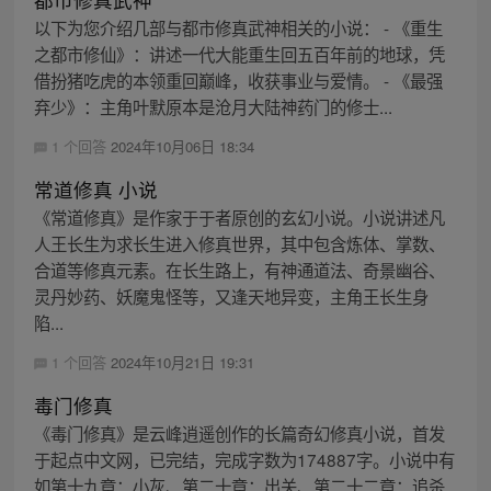
以下为您介绍几部与都市修真武神相关的小说： - 《重生
之都市修仙》：讲述一代大能重生回五百年前的地球，凭
借扮猪吃虎的本领重回巅峰，收获事业与爱情。 - 《最强
弃少》：主角叶默原本是沧月大陆神药门的修士...
1 个回答
2024年10月06日 18:34
常道修真 小说
《常道修真》是作家于于者原创的玄幻小说。小说讲述凡
人王长生为求长生进入修真世界，其中包含炼体、掌数、
合道等修真元素。在长生路上，有神通道法、奇景幽谷、
灵丹妙药、妖魔鬼怪等，又逢天地异变，主角王长生身
陷...
1 个回答
2024年10月21日 19:31
毒门修真
《毒门修真》是云峰逍遥创作的长篇奇幻修真小说，首发
于起点中文网，已完结，完成字数为174887字。小说中有
如第十九章：小灰、第二十章：出关、第二十二章：追杀