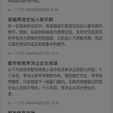
热血玩法即将开启。
1 个回答
2024年08月29日 23:30
穿越黑悟空加入聊天群
在一些相关的设定中，有穿越成为黑悟空后加入聊天群的
情节。例如，有提到穿越成为黑悟空后，杀死时空巡逻员
并学会对方穿梭时空的技能，之后加入万界聊天群。但这
只是在特定的设定和想象中的情节。
1 个回答
2024年09月16日 10:12
都市修真李沐尘全文阅读
以下为您提供都市修真小说中有关李沐尘的部分内容：十
三年前，李沐尘和爷爷相依为命，靠捡破烂为生，爷爷突
然横死，只给他留下一纸豪门婚约。无助的他被路过的昆
仑仙人云阳子带走。十三年后，李沐尘从昆仑修仙归
来，...
1 个回答
2024年09月19日 15:39
都市修真武神