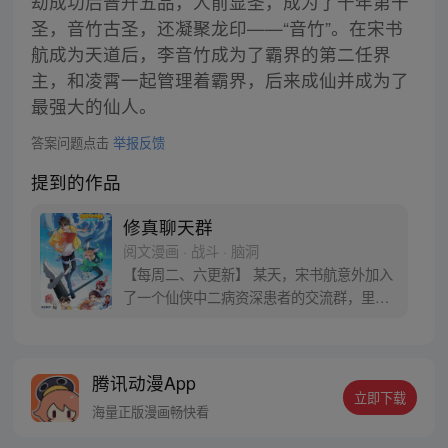
劫成功后晋升五品，人前显圣，成为了千年第十
圣，音竹古圣，还凝聚龙印——“音竹”。在宋书
航成为天道后，李音竹成为了霸界的第二任界
主，和凌霄一起管理着霸界，后来成仙并成为了
最强大的仙人。
答案问题点击
举报反馈
提到的作品
修真聊天群
阅文漫画 · 战斗 · 脑洞
【每周二、六更新】 某天，宋书航意外加入
了一个仙侠中二病资深患者的交流群，里面
的群友们都以“道友”相称，群名片都是各种
府主、洞主、真人、天师，连群主走失的宠
物犬都称为大妖犬离家出走。整天聊的是炼
腾讯动漫App
丹、闯秘境、炼功经验啥的。 突然有一天，
立即下载
潜水良久的他发现……群里每一个群员竟然
海量正版漫画畅快看
都是修真者！