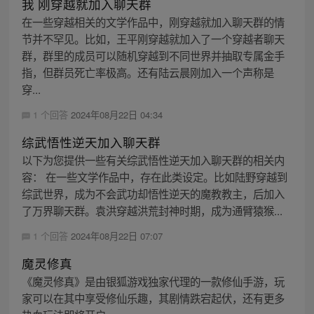
我 刚穿越就加入聊天群
在一些穿越相关的文学作品中，刚穿越就加入聊天群的情
节并不罕见。比如，王平刚穿越就加入了一个穿越者聊天
群，群里的成员可以随机穿越到不同世界并抽取专属金手
指，但群员死亡率极高。还有陆云晨刚加入一个声称是
穿...
1 个回答
2024年08月22日 04:34
综武悟性逆天加入聊天群
以下为您提供一些有关综武悟性逆天加入聊天群的相关内
容： 在一些文学作品中，存在此类设定。比如陆野穿越到
综武世界，成为不会武功却悟性逆天的魔教教主，后加入
了万界聊天群。袁洪穿越洪荒封神时期，成为通臂猿猴...
1 个回答
2024年08月22日 07:07
魔灵修真
《魔灵修真》是由银狐游戏独家代理的一款修仙手游，玩
家可以在其中享受修仙乐趣，其剧情跌宕起伏，还有更多