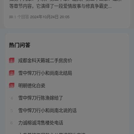
等章节内容，它演绎了一段爱情故事与修真争霸史...
1 个回答
2024年10月24日 20:05
热门问答
成都金科天籁城二手房房价
1
雪中悍刀行小和尚南北结局
2
明朝德化白瓷
3
雪中悍刀行陈渔嫁给了
4
雪中悍刀行小和尚南北说的话
5
力诚榕诚湾售楼处电话
6