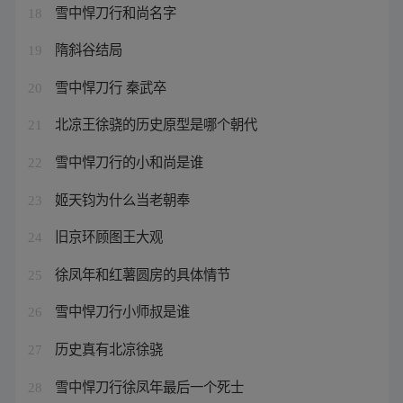
雪中悍刀行和尚名字
18
隋斜谷结局
19
雪中悍刀行 秦武卒
20
北凉王徐骁的历史原型是哪个朝代
21
雪中悍刀行的小和尚是谁
22
姬天钧为什么当老朝奉
23
旧京环顾图王大观
24
徐凤年和红薯圆房的具体情节
25
雪中悍刀行小师叔是谁
26
历史真有北凉徐骁
27
雪中悍刀行徐凤年最后一个死士
28