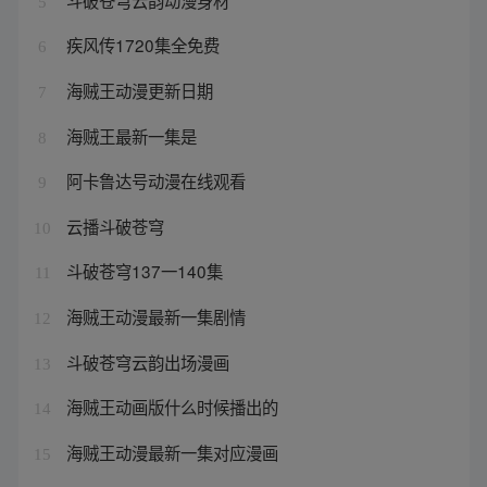
5
疾风传1720集全免费
6
海贼王动漫更新日期
7
海贼王最新一集是
8
阿卡鲁达号动漫在线观看
9
云播斗破苍穹
10
斗破苍穹137一140集
11
海贼王动漫最新一集剧情
12
斗破苍穹云韵出场漫画
13
海贼王动画版什么时候播出的
14
海贼王动漫最新一集对应漫画
15