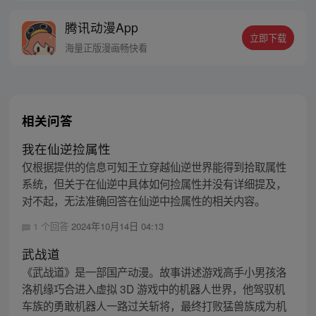
物犬都称为大妖犬离家出走。整天聊的是炼
腾讯动漫App
丹、闯秘境、炼功经验啥的。 突然有一天，
立即下载
潜水良久的他发现……群里每一个群员竟然
海量正版漫画畅快看
都是修真者！
相关问答
我在仙逆捡属性
仅根据提供的信息可知王立穿越仙逆世界能得到拾取属性
系统，但关于在仙逆中具体如何捡属性并没有详细提及，
对不起，无法准确回答在仙逆中捡属性的相关内容。
1 个回答
2024年10月14日 04:13
武战道
《武战道》是一部国产动漫。故事讲述游戏高手小男孩洛
洛机缘巧合进入虚拟 3D 游戏中的机器人世界，他驾驭机
车族的勇敢机器人一路过关斩将，最终打败猛兽族成为机