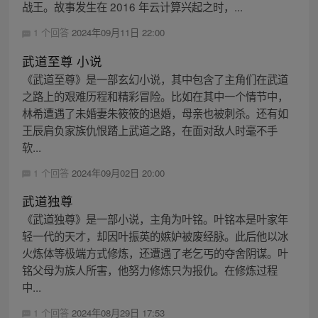
战王。故事发生在 2016 年云计算兴起之时，...
1 个回答
2024年09月11日 22:00
武道至尊 小说
《武道至尊》是一部玄幻小说，其中包含了主角们在武道
之路上的艰难历程和精彩冒险。比如在其中一个情节中，
林希遭遇了未婚妻朱筱筱的退婚，母亲也被刺杀。还有如
王辰肩负家族仇恨踏上武道之路，在面对敌人时毫不手
软...
1 个回答
2024年09月02日 20:00
武道独尊
《武道独尊》是一部小说，主角为叶铭。叶铭本是叶家年
轻一代的天才，却因叶振英的嫉妒被废经脉。此后他以冰
火炼体等极端方式修炼，还遭遇了老乞丐的夺舍阴谋。叶
铭父母为族人所害，他努力修炼只为报仇。在修炼过程
中...
1 个回答
2024年08月29日 17:53