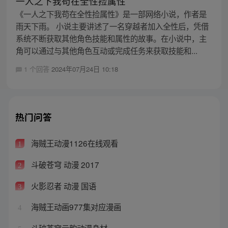
一人之下我苟在全性捡属性
《一人之下我苟在全性捡属性》是一部网络小说，作者是
雨天下雨。 小说主要讲述了一名穿越者加入全性后，凭借
系统不断获取其他角色技能和属性的故事。在小说中，主
角可以通过与其他角色互动或完成任务来获取技能和...
1 个回答
2024年07月24日 10:18
热门问答
海贼王动漫1126在线观看
1
斗破苍穹 动漫 2017
2
火影忍者 动漫 国语
3
海贼王动画977集对应漫画
4
斗破苍穹云韵动漫身材