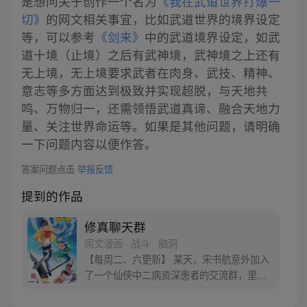
是想问关于创作一个名为
《我在武道世界打爆一
切》
的网文相关事宜，比如武道世界的境界设定
等，可以参考
《剑来》
中的武道境界设定，如武
道十境（止境）之后有武神境，武神境之上还有
无上境，无上境要求武者在肉身、武技、精神、
意志等多方面达到极致并实现超脱，与天地共
鸣、万物归一，还需领悟武道真谛、融合天地力
量、关注世界命运等。如果是其他问题，请明确
一下问题内容以便作答。
答案问题点击
举报反馈
提到的作品
修真聊天群
阅文漫画 · 战斗 · 脑洞
【每周二、六更新】 某天，宋书航意外加入
了一个仙侠中二病资深患者的交流群，里面
的群友们都以“道友”相称，群名片都是各种
府主、洞主、真人、天师，连群主走失的宠