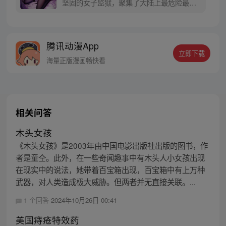
坚固的女子监狱，聚集了大陆上最危险最穷
凶极恶的女性罪犯，而我——艾登正是负责
管理这座监狱的典狱长。 可原本的“艾登”是
一位枪术、剑术甚至黑魔法都样样精通的强
腾讯动漫App
者啊！我只是一个穿越到他身上的普通人，
立即下载
上面说的那些战斗技能，我都不会啊……
海量正版漫画畅快看
相关问答
木头女孩
《木头女孩》是2003年由中国电影出版社出版的图书，作
者是童仝。此外，在一些奇闻趣事中有木头人小女孩出现
在现实中的说法，她带着百宝箱出现，百宝箱中有上万种
武器，对人类造成极大威胁。但两者并无直接关联。...
1 个回答
2024年10月26日 00:41
美国痔疮特效药