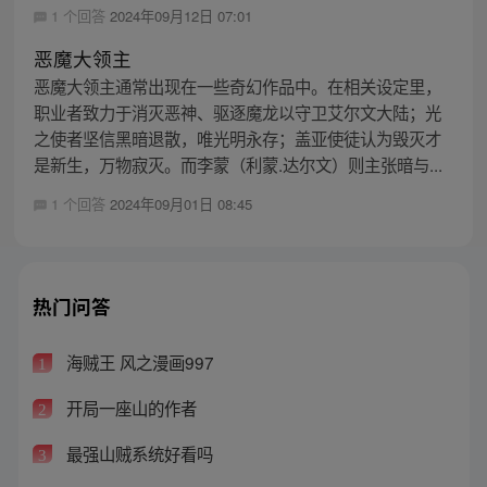
1 个回答
2024年09月12日 07:01
恶魔大领主
恶魔大领主通常出现在一些奇幻作品中。在相关设定里，
职业者致力于消灭恶神、驱逐魔龙以守卫艾尔文大陆；光
之使者坚信黑暗退散，唯光明永存；盖亚使徒认为毁灭才
是新生，万物寂灭。而李蒙（利蒙.达尔文）则主张暗与...
1 个回答
2024年09月01日 08:45
热门问答
海贼王 风之漫画997
1
开局一座山的作者
2
最强山贼系统好看吗
3