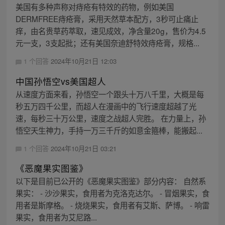
美国有多种声称对痔疮有特效的药物，例如美国
DERMFREE痔疮膏，采用天然草本配方，3秒可止痛止
痒，由名贵草药萃取，速见成效，净含量20g，售价为4.5
元一支，3支起批；还有美国奈迪舒特效痔疮膏，规格...
1 个回答
2024年10月21日 12:03
中国孙悟空vs美国超人
从速度方面来看，孙悟空一个跟头十万八千里，大概是每
秒五万四千公里，而超人在漫画中的飞行速度超越了光
速，每秒三十万公里，速度之战超人完胜。 在力量上，孙
悟空天生神力，手持一万三千斤的如意金箍棒，能搬起...
1 个回答
2024年10月21日 03:21
《恶魔果实图鉴》
以下是目前已公开的《恶魔果实图鉴》部分内容： 自然系
果实： - 沙沙果实，食用者为克洛克达尔。 - 冒烟果实，食
用者是斯摩格。 - 烧烧果实，食用者有艾斯、萨博。 - 响雷
果实，食用者为艾尼路...