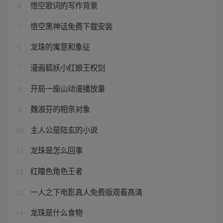
悟空歌词的写作背景
4
悟空黑神话免费下载安装
5
龙珠的寓意和象征
6
漫画狐妖小红娘王权剑
7
开局一座山动漫播放量
8
魏淑芬的相亲对象
9
主人公是陆玄的小说
10
龙珠是怎么回事
11
红瞳色角色王者
12
一人之下电影真人免费版观看高清
13
龙珠是什么食物
14