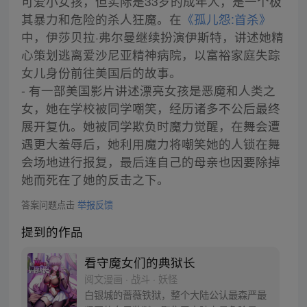
可爱小女孩，但实际是33岁的成年人，是一个极
其暴力和危险的杀人狂魔。在
《孤儿怨:首杀》
中，伊莎贝拉·弗尔曼继续扮演伊斯特，讲述她精
心策划逃离爱沙尼亚精神病院，以富裕家庭失踪
女儿身份前往美国后的故事。
- 有一部美国影片讲述漂亮女孩是恶魔和人类之
女，她在学校被同学嘲笑，经历诸多不公后最终
展开复仇。她被同学欺负时魔力觉醒，在舞会遭
遇更大羞辱后，她利用魔力将嘲笑她的人锁在舞
会场地进行报复，最后连自己的母亲也因要除掉
她而死在了她的反击之下。
答案问题点击
举报反馈
提到的作品
看守魔女们的典狱长
阅文漫画 · 战斗 · 妖怪
白银城的蔷薇铁狱，整个大陆公认最森严最