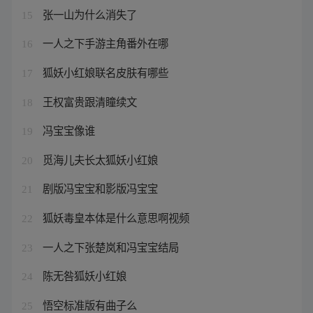
张一山为什么消失了
15
一人之下手游主角番外在哪
16
狐妖小红娘联名皮肤有哪些
17
王权富贵跟清瞳续文
18
冯宝宝像谁
19
觅海儿夫长太狐妖小红娘
20
剧版冯宝宝和影版冯宝宝
21
狐妖毒皇本体是什么意思啊视频
22
一人之下张楚岚和冯宝宝结局
23
陈无咎狐妖小红娘
24
悟空标准版有曲子么
25