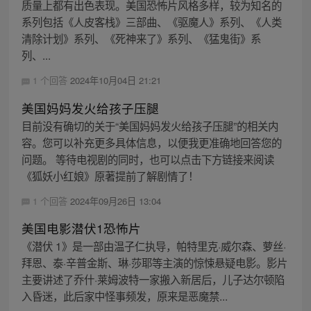
质量上都有出色表现。美国恐怖片风格多样，较为知名的
系列包括《人皮客栈》三部曲、《驱魔人》系列、《人类
清除计划》系列、《死神来了》系列、《猛鬼街》系
列、...
1 个回答
2024年10月04日 21:21
美国妈妈发火给孩子压腿
目前没有确切的关于“美国妈妈发火给孩子压腿”的相关内
容。您可以补充更多具体信息，以便我更准确地回答您的
问题。 等待电视剧的同时，也可以点击下方链接来阅读
《狐妖小红娘》原著提前了解剧情了！
1 个回答
2024年09月26日 13:04
美国电影潜伏1恐怖片
《潜伏 1》是一部由温子仁执导，帕特里克·威尔森、萝丝·
拜恩、泰·辛普金斯、琳·莎耶等主演的惊悚悬疑电影。影片
主要讲述了乔什·莱姆波特一家搬入新居后，儿子达尔顿陷
入昏迷，此后家中怪事频发，原来是恶魔禁...