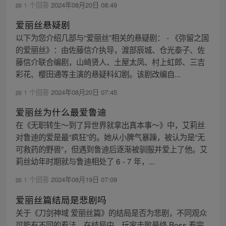
1 个回答
2024年08月20日 08:49
爱丽丝悬疑剧
以下为您介绍几部与“爱丽丝”相关的悬疑剧： - 《弥留之国
的爱丽丝》：由佐藤信介执导，渡部辰城、仓光泰子、佐
藤信介联合编剧，山崎贤人、土屋太凤、村上虹郎、三吉
彩花、樱田通等主演的悬疑科幻剧。该剧改编自...
1 个回答
2024年08月20日 07:45
爱丽丝为什么最爱鲁迪
在《无职转生～到了异世界就拿出真本事～》中，艾莉丝
对鲁迪的爱是最“疯狂”的。她从小脾气暴躁，被认为是“无
可救药的野兽”，但遇到鲁迪后逐渐被驯服并爱上了他。艾
莉丝幼年时期就与鲁迪相处了 6 - 7 年，...
1 个回答
2024年08月19日 07:09
爱丽丝篇结局是悲剧吗
关于《刀剑神域 爱丽丝篇》的结局是否为悲剧，不同观众
可能有不同的看法。在结局中，玩家击败最终 Boss 看完