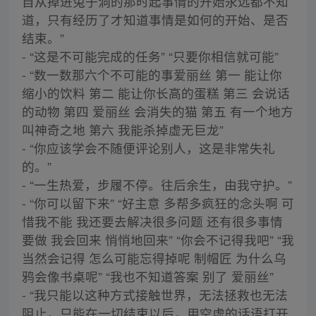
自从掉进兔子洞的那时起事情的开始永远都不知
道，只有经历了才知道事情是如何的开始、是否
结束。”
- “这是不可能完成的任务” “只要你相信就可能”
- “数一数那六个不可能的事爱丽丝 第一 能让你
缩小的饮料 第二 能让你长高的蛋糕 第三 会说话
的动物 第四 爱丽丝 会消失的猫 第五 有一个地方
叫神奇之地 第六 我能杀掉虚无巨龙”
- “你应该学会不随便评论别人，这是非常失礼
的。”
- “一生热爱，步履不停。往后余生，由我守护。”
- “你可以留下来” “好主意 多帮多疯狂的念头啊 可
惜我不能 我还要去解决很多问题 还有很多事情
要做 我会回来 悄悄地回来” “你会不记得我吧” “我
当然会记得 怎么可能忘得掉呢 制帽匠 为什么乌
鸦会像书桌呢” “我也不知道答案 别了 爱丽丝”
- “我只能以这种方式接触世界，无法拯救也无法
阻止，只能在一切结束以后，用空虚的话语打开