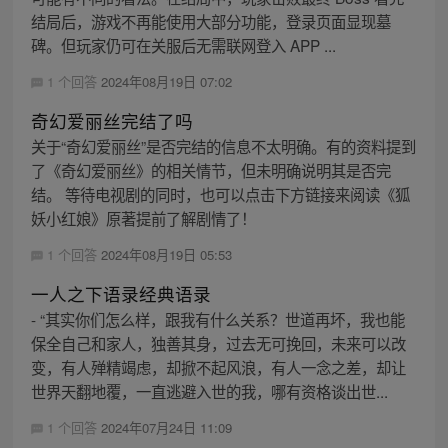
结局后，游戏不再能使用大部分功能，登录页面显现墓
碑。但玩家仍可在关服后无需联网登入 APP ...
1 个回答
2024年08月19日 07:02
奇幻爱丽丝完结了吗
关于“奇幻爱丽丝”是否完结的信息不太明确。有的资料提到
了《奇幻爱丽丝》的相关情节，但未明确说明其是否完
结。 等待电视剧的同时，也可以点击下方链接来阅读《狐
妖小红娘》原著提前了解剧情了！
1 个回答
2024年08月19日 05:53
一人之下语录经典语录
- “其实你们怎么样，跟我有什么关系？世道再坏，我也能
保全自己和家人，独善其身，过去无可挽回，未来可以改
变，有人殚精竭虑，却掀不起风浪，有人一念之差，却让
世界天翻地覆，一直逃避入世的我，哪有资格谈出世...
1 个回答
2024年07月24日 11:09