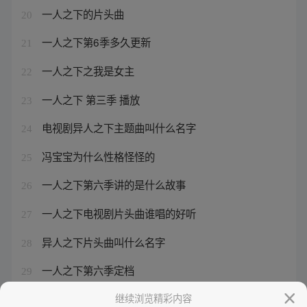
一人之下的片头曲
20
一人之下第6季多久更新
21
一人之下之我是女主
22
一人之下 第三季 播放
23
电视剧异人之下主题曲叫什么名字
24
冯宝宝为什么性格怪怪的
25
一人之下第六季讲的是什么故事
26
一人之下电视剧片头曲谁唱的好听
27
异人之下片头曲叫什么名字
28
一人之下第六季定档
29
异人之下动漫电视剧免费观看全集
继续浏览精彩内容
30