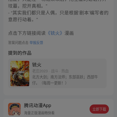
坟墓，挖开真相。”
- “其实我们都只是人偶，只是根据‘剧本’编写者的
意愿行动着。”
点击下方链接阅读
《铳火》
漫画
答案问题点击
举报反馈
提到的作品
铳火
老庄2023 · 战斗 · 热血
北方大剑；南方法师；东部巫妖；西部牛
仔。（每周一更新！）
腾讯动漫App
立即下载
海量正版漫画畅快看