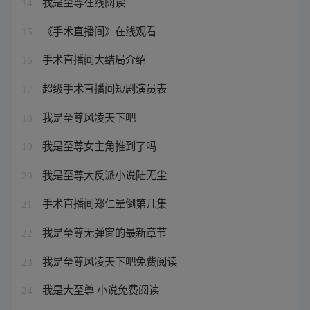
我是至尊在线阅读
14
《手术直播间》在线观看
15
手术直播间大结局介绍
16
超级手术直播间短剧演员表
17
我是至尊风凌天下吧
18
我是至尊女主角推到了吗
19
我是至尊大反派小说陆无尘
20
手术直播间郑仁晕倒第几集
21
我是至尊无弹窗的最新章节
22
我是至尊风凌天下吧免费阅读
23
我是大至尊 小说免费阅读
24