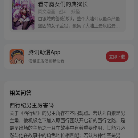
看守魔女们的典狱长
阅文漫画 · 战斗 · 妖怪
白银城的蔷薇铁狱，整个大陆公认最森严最
坚固的女子监狱，聚集了大陆上最危险最穷
凶极恶的女性罪犯，而我——艾登正是负责
管理这座监狱的典狱长。 可原本的“艾登”是
一位枪术、剑术甚至黑魔法都样样精通的强
腾讯动漫App
者啊！我只是一个穿越到他身上的普通人，
立即下载
上面说的那些战斗技能，我都不会啊……
海量正版漫画畅快看
相关问答
西行纪男主厉害吗
关于《西行纪》的男主角存在不同观点。若认为白狼是男
主角，他机缘之下加入原西行团队开启新的西行之路，是
最早出场的主角之一且在故事中有着重要作用，其能力必
然与他在故事中的角色地位相匹配；若认为孙悟空是男