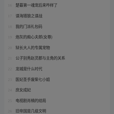
楚暮第一魂宠后来咋样了
16
谍海猎狼之谍战
17
我的门派礼包码
18
炮灰的痴心夫郎(女尊)
19
狱长大人的专属宠物
20
公子别秀赵灵郡与主角的关系
21
龙城是什么时代
22
医妃圣手废柴七小姐
23
庶女成妃
24
电视剧肖楠的结局
25
旧帝国是几级文明
26