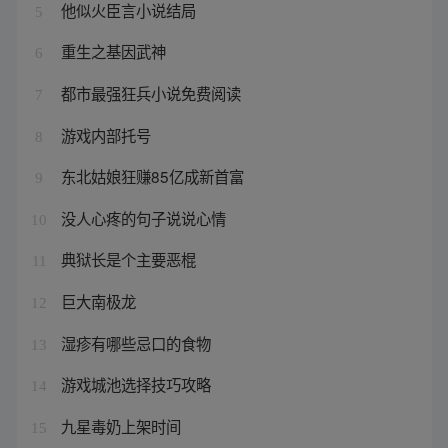
他似火臣言小说结局
5
重生之基因武神
6
都市最强狂兵小说免费阅读
7
游戏内部托号
8
东北姑娘狂赚85亿成新首富
9
没人心疼的句子说说心情
10
典狱长是个主要恶棍
11
巨大南极龙
12
湿疹有哪些忌口的食物
13
游戏城池选择技巧攻略
14
九星毒奶上架时间
15