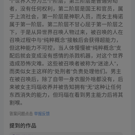
个世界人分为三个阶层，第三阶层是普通劳动
者，没有任何权利，第二阶层是国王和官员，属
于上流社会，第一阶层是神职人员，而女主梅诺
属于第一阶层。第二阶层不甘心屈于第一阶层之
下，于是从异世界召唤人物过来，被召唤的人在
召唤过程中与“纯粹概念”接触后会获得超能力，
但这种能力不可控，当人体慢慢被“纯粹概念”支
配后就会变成没有感情的杀戮机器，对这个世界
造成恐怖灾难。这些被召唤者被称为“迷途人”，
而类似女主这样的“处刑者”负责处理他们。男主
在被召唤后，除了自带一身衣服外啥都没有，后
来被女主玛瑙收养并被告知拥有“无”这种让任何
东西消失的能力，但玛瑙在看到男主能力后将其
割喉。
答案问题点击
举报反馈
提到的作品