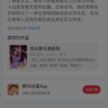
了秦家太太。秦琛人前是高高在上的冰山总裁，
人后是宠妻无度的狂魔。还有名可，她的男朋友
许邵阳为了一单生意想把她卖给北冥先生，名可
在被卷入这场交易后命运发生巨大转变。
答案问题点击
举报反馈
提到的作品
恰似寒光遇骄阳
阅文漫画 · 大女主 · 重生
【周三/周日更新】杀马特女孩逆袭攻略冰山
总裁。校园？职场？撕婊？我都行！
腾讯动漫App
立即下载
海量正版漫画畅快看