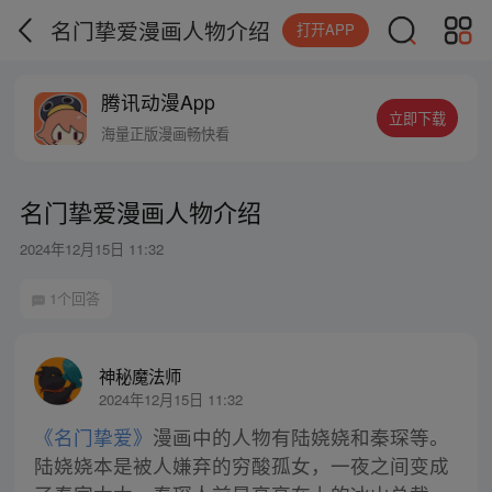
名门挚爱漫画人物介绍
打开APP
腾讯动漫App
立即下载
海量正版漫画畅快看
名门挚爱漫画人物介绍
2024年12月15日 11:32
1个回答
神秘魔法师
2024年12月15日 11:32
《名门挚爱》
漫画中的人物有陆娆娆和秦琛等。
陆娆娆本是被人嫌弃的穷酸孤女，一夜之间变成