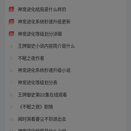
神宠进化结局是什么样的
1
神宠进化系统秒速升级更新
2
神宠进化等级划分详细
3
王牌御史小说内容简介是什么
4
不眠之夜作者
5
神宠进化系统秒速升级小说
6
神宠进化等级划分表
7
王牌御史第22集在线观看
8
《不眠之夜》剧情
9
闻时哭着要尘不到退出去
10
神宠进化结局是什么小说