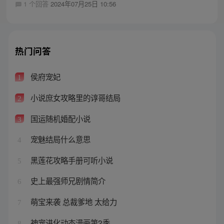
1 个回答
2024年07月25日 10:56
热门问答
侯府宠妃
1
小说庶女攻略里的谆哥结局
2
国运随机婚配小说
3
宠魅结局什么意思
4
黑莲花攻略手册可听小说
5
史上最强师兄剧情简介
6
萌宝来袭 总裁爹地 太给力
7
神宠进化动态漫画第2季
8