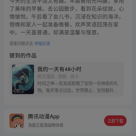
今天的生活平淡又有趣。早晨被阳光叫醒，享用
了美味的早餐。去公园散步，看到花朵绽放，心
情愉悦。午后看了会儿书，沉浸在知识的海洋。
傍晚和家人一起准备晚餐，欢声笑语回荡在家
中。一天虽普通，却满是温馨与惬意。
答案问题点击
举报反馈
提到的作品
我的一天有48小时
阅文漫画 · 穿越 · 战斗
时间之神—克洛诺斯赠了张恒一份神奇的礼
物。每天零点过后，世界静止，张恒额外获
得24小时。 而作为交换，他将会作为时间之
神的代理人，去参加每月一次的危险游戏：
荒岛求生【任务目标：生存40天】 东京漂移
腾讯动漫App
【任务目标：获得地下改装车赛事冠军】
立即下载
……随着张恒一次次取得游戏的胜利，他也
海量正版漫画畅快看
逐步接近这给世界的真相。