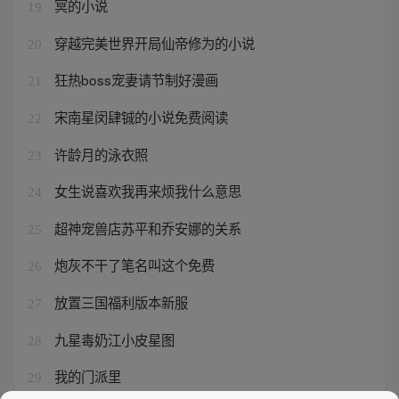
冥的小说
19
穿越完美世界开局仙帝修为的小说
20
狂热boss宠妻请节制好漫画
21
宋南星闵肆铖的小说免费阅读
22
许龄月的泳衣照
23
女生说喜欢我再来烦我什么意思
24
超神宠兽店苏平和乔安娜的关系
25
炮灰不干了笔名叫这个免费
26
放置三国福利版本新服
27
九星毒奶江小皮星图
28
我的门派里
29