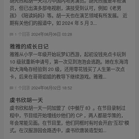
胡先煦和胡一天均为中国内地男演员。胡先煦虽是年轻演
员，但已出演多部电视剧，演技受到认可，例如《老男
孩》《陪读妈妈》等。胡一天也在演艺领域有所发展。 近
期有关他们的报道中，如 2024 年 5 月 3...
1 个回答
2024年08月06日 03:28
雅雅的成长日记
雅雅从小学一年级开始玩梦幻西游，起初没钱充点卡玩到
10 级就重新申请号，第一次见到泡泡会逃跑。她在东海湾
砍大海龟存经验到 20 级，还用零花钱买了人生第一次点
卡，后来在哥哥姐姐的教导下继续游戏。雅雅...
1 个回答
2024年08月02日 18:52
虞书欣胡一天
虞书欣和胡一天一同加盟了《中餐厅 8》。在节目录制过
程中，节目组开始埋线炒他们的 CP ，两人都是华策的，
年会常能见面。在节目里，他们同框时有时会开启“互怼”模
式。在汉服游园会路透中，虞书欣唐装造型如...