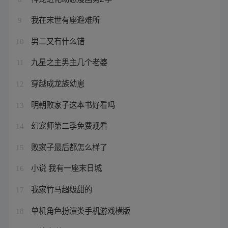
我在末世有座避难所
9
男二又有什么错
10
九星之主男主几个老婆
11
穿越成龙族幼崽
12
明朝败家子这本书好看吗
13
幻宠师第二季免费观看
14
败家子最后都怎么样了
15
小说 我有一座末日城
16
我家竹马超级甜的
17
单机角色扮演类手机游戏横版
18