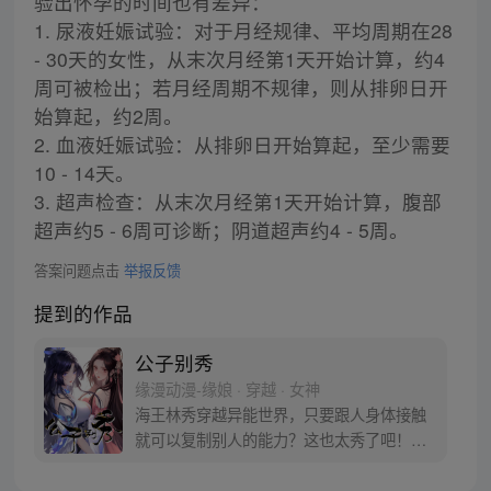
验出怀孕的时间也有差异：
1. 尿液妊娠试验：对于月经规律、平均周期在28
- 30天的女性，从末次月经第1天开始计算，约4
周可被检出；若月经周期不规律，则从排卵日开
始算起，约2周。
2. 血液妊娠试验：从排卵日开始算起，至少需要
10 - 14天。
3. 超声检查：从末次月经第1天开始计算，腹部
超声约5 - 6周可诊断；阴道超声约4 - 5周。
答案问题点击
举报反馈
提到的作品
公子别秀
缘漫动漫-缘娘 · 穿越 · 女神
海王林秀穿越异能世界，只要跟人身体接触
就可以复制别人的能力？这也太秀了吧！从
此开启与人贴贴的逆袭之路……等等，小姨
子别打！我没有沾花惹草，真的是在做正事