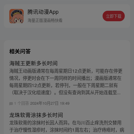
啊！
腾讯动漫App
立即下载
海量正版漫画畅快看
相关问答
海贼王更新多长时间
海贼王动画版通常在每周星期日12点更新，可能存在停更
情况，停更时会在下一周同样的时间播出；漫画版通常在
每周星期四12点更新，若停刊，一般在下周星期二就有
（取决于汉化组速度）。但没有查询到其从开始连载至...
1 个回答
2024年10月27日 19:49
龙珠软膏涂抹多长时间
龙珠软膏的涂抹时长因人而异。在与川百止痒洗剂交替用
于治疗慢性湿疹时，涂抹时间约1周左右；治疗痔疮时，病