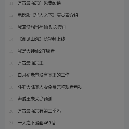
万古最强宗门免费阅读
11
电影版《异人之下》演员表介绍
12
我真没想当神仙 动态漫画
13
《阅见山海》长视频上线
14
我是大神仙2在哪看
15
万古最强宗主
16
白月初老爸没有真正的工作
17
斗罗大陆真人版免费完整观看电视
18
海贼王未来岛预测
19
万古最强宗有第三季吗
20
一人之下漫画463话
21