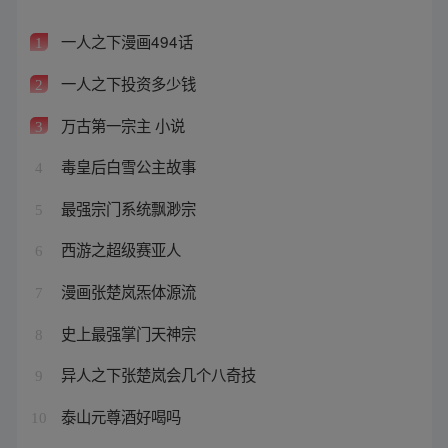
一人之下漫画494话
1
一人之下投资多少钱
2
万古第一宗主 小说
3
毒皇后白雪公主故事
4
最强宗门系统飘渺宗
5
西游之超级赛亚人
6
漫画张楚岚炁体源流
7
史上最强掌门天神宗
8
异人之下张楚岚会几个八奇技
9
泰山元尊酒好喝吗
10