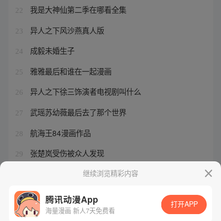
我是大神仙第二季在哪看全集
22
异人之下风沙燕真人版
23
成毅未婚生子
24
雅雅最后和谁在一起漫画
25
异人之下徐三饰演者电视剧叫什么
26
武瑶苏幼薇最后去了那个世界
27
航海王84漫画作品
28
张楚岚受伤被众人发现
29
僵尸王妃
继续浏览精彩内容
30
腾讯动漫App
打开APP
海量漫画 新人7天免费看