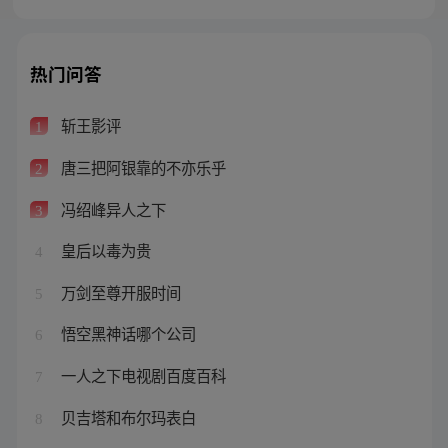
热门问答
斩王影评
1
唐三把阿银靠的不亦乐乎
2
冯绍峰异人之下
3
皇后以毒为贵
4
万剑至尊开服时间
5
悟空黑神话哪个公司
6
一人之下电视剧百度百科
7
贝吉塔和布尔玛表白
8