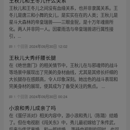
王秋儿和王冬儿什么关系
王秋儿和王冬儿之间没有血缘关系，也并非隶属关系。王
冬儿是唐三和小舞的女儿，是实实在在的人类；王秋儿是
星斗大森林的帝皇瑞兽——三眼金猊，是十万年魂兽所
化。两人并非同一人。因霍雨浩与帝皇瑞兽进行属性接
引，...
1 个回答
2024年09月30日 12:02
王秋儿大秀纤腰长腿
在《绝世唐门》的相关情节中，王秋儿在与邪魂师的战斗
等场景中展现出了完美的身材曲线，尤其是其修长纤细的
大长腿存在感颇高，令人印象深刻。她出色的战斗表现和
完美身材的展现，使其成为了备受关注的焦点。 ...
1 个回答
2024年09月30日 00:24
小浪和秀儿成亲了吗
在《蛋仔派对》相关内容中，游小浪和秀儿（陈璐）结婚
了。但在电视剧《闯关东》中，秀儿最初嫁给了朱传武，
后来与传武离婚，和一郎结婚。 等待电视剧的同时，也可