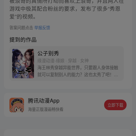
被浪哥的真情所打动而喜欢上浪哥，并且两人在
游戏中极其配合粉丝的要求，发布了很多“秀恩
爱”的视频。
答案问题点击
举报反馈
提到的作品
公子别秀
缘漫动漫-缘娘 · 穿越 · 女神
海王林秀穿越异能世界，只要跟人身体接触
就可以复制别人的能力？这也太秀了吧！从
此开启与人贴贴的逆袭之路……等等，小姨
子别打！我没有沾花惹草，真的是在做正事
啊！
腾讯动漫App
立即下载
海量正版漫画畅快看