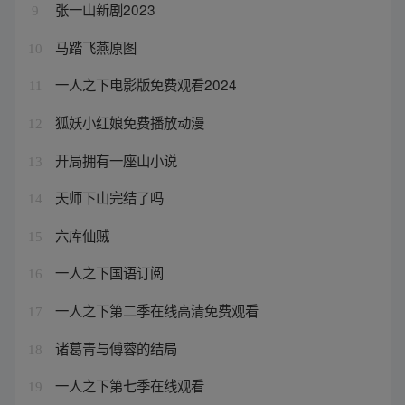
张一山新剧2023
9
马踏飞燕原图
10
一人之下电影版免费观看2024
11
狐妖小红娘免费播放动漫
12
开局拥有一座山小说
13
天师下山完结了吗
14
六库仙贼
15
一人之下国语订阅
16
一人之下第二季在线高清免费观看
17
诸葛青与傅蓉的结局
18
一人之下第七季在线观看
19