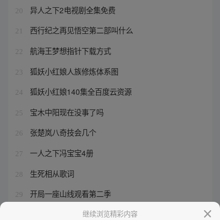
异人之下2电视剧全集免费
20
西行纪之再见悟空第二部叫什么
21
航海王梦想指针下载方式
22
狐妖小红娘人族修炼体系图
23
狐妖小红娘140集全百度云资源
24
宝木中阳现在没事了吗
25
张楚岚八奇技会几个
26
一人之下冯宝宝4册
27
生死相从歌词
28
开局一座山线观看第二季
29
西游记蜘蛛精是多少集
继续浏览精彩内容
30