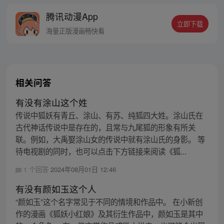
感觉。 于是，一个让无数恶灵提心吊胆，夜
腾讯动漫App
不能寐的都市传说诞生了 《这个世界过于危
立即下载
险》每周三、六双更，读者群：561675062
海量正版漫画畅快看
相关问答
有没有涂山这个姓
传说中狐妖有青丘、涂山、有苏、纯狐四大姓。涂山氏在
古代神话传说中是存在的，且常与九尾狐的形象有所关
联。例如，大禹娶涂山女的传说中就有涂山氏的身影。 等
待电视剧的同时，也可以点击下方链接来阅读《狐...
1 个回答
2024年08月01日 12:46
有没有颜如玉这个人
“颜如玉”这个名字常见于不同的情境和作品中。 在小新创
作的漫画《狐妖小红娘》及其衍生作品中，颜如玉是其中