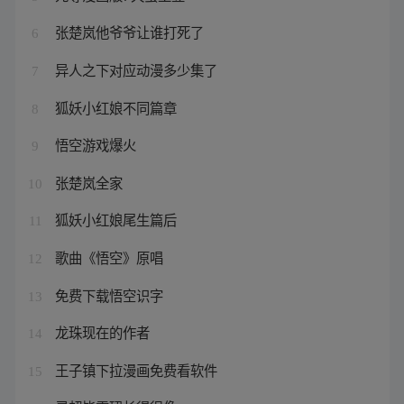
张楚岚他爷爷让谁打死了
6
异人之下对应动漫多少集了
7
狐妖小红娘不同篇章
8
悟空游戏爆火
9
张楚岚全家
10
狐妖小红娘尾生篇后
11
歌曲《悟空》原唱
12
免费下载悟空识字
13
龙珠现在的作者
14
王子镇下拉漫画免费看软件
15