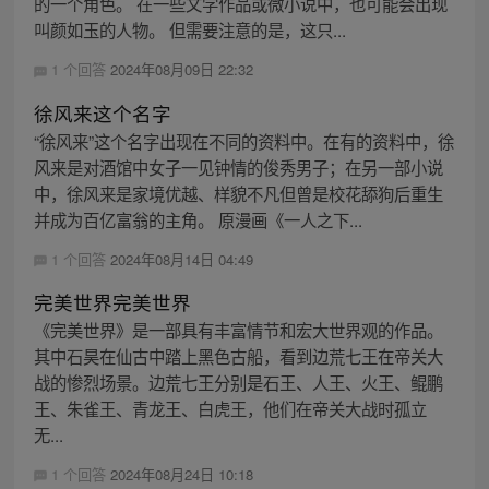
的一个角色。 在一些文学作品或微小说中，也可能会出现
叫颜如玉的人物。 但需要注意的是，这只...
1 个回答
2024年08月09日 22:32
徐风来这个名字
“徐风来”这个名字出现在不同的资料中。在有的资料中，徐
风来是对酒馆中女子一见钟情的俊秀男子；在另一部小说
中，徐风来是家境优越、样貌不凡但曾是校花舔狗后重生
并成为百亿富翁的主角。 原漫画《一人之下...
1 个回答
2024年08月14日 04:49
完美世界完美世界
《完美世界》是一部具有丰富情节和宏大世界观的作品。
其中石昊在仙古中踏上黑色古船，看到边荒七王在帝关大
战的惨烈场景。边荒七王分别是石王、人王、火王、鲲鹏
王、朱雀王、青龙王、白虎王，他们在帝关大战时孤立
无...
1 个回答
2024年08月24日 10:18