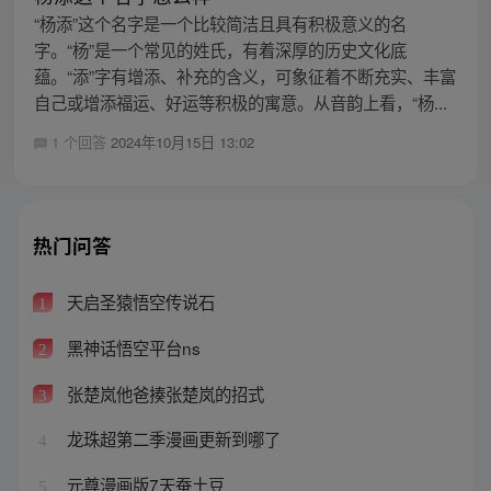
“杨添”这个名字是一个比较简洁且具有积极意义的名
字。“杨”是一个常见的姓氏，有着深厚的历史文化底
蕴。“添”字有增添、补充的含义，可象征着不断充实、丰富
自己或增添福运、好运等积极的寓意。从音韵上看，“杨...
1 个回答
2024年10月15日 13:02
热门问答
天启圣猿悟空传说石
1
黑神话悟空平台ns
2
张楚岚他爸揍张楚岚的招式
3
龙珠超第二季漫画更新到哪了
4
元尊漫画版7天蚕土豆
5