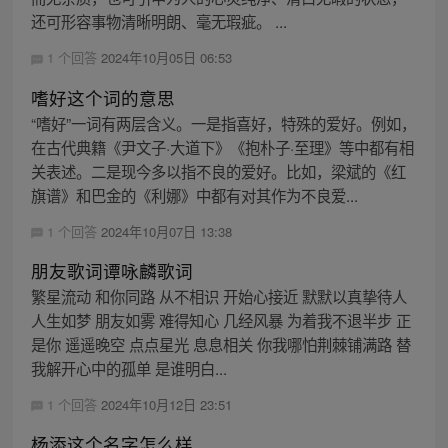
还可形容事物清晰明朗、毫无瑕疵。 ...
1 个回答
2024年10月05日 06:53
嗜好这个词的意思
“嗜好”一词有两层含义。一是指喜好，特殊的爱好。例如，
在古代典籍《尹文子·大道下》《抱朴子·至理》等中都有相
关表述。二是现今多以指不良的爱好。比如，梁斌的《红
旗谱》和巴金的《利娜》中都有对其作为不良爱...
1 个回答
2024年10月07日 13:38
朋友歌词谭咏麟歌词
繁星流动 和你同路 从不相识 开始心接近 默默以真挚待人
人生如梦 朋友如雾 难得知心 几经风暴 为着我不退半步 正
是你 遥遥晚空 点点星光 息息相关 你我哪怕荆棘铺满路 替
我解开心中的孤单 是谁明白...
1 个回答
2024年10月12日 23:51
杨添这个名字怎么样