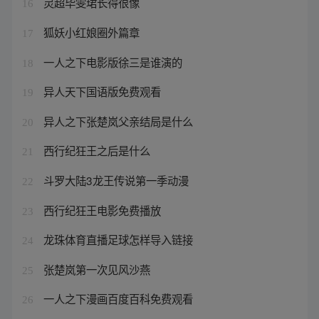
灵超毕雯珺长得很像
16
狐妖小红娘圈外篇章
17
一人之下电影版徐三是谁演的
18
异人天下国语版免费观看
19
异人之下张楚岚父亲结局是什么
20
西行纪狂王之后是什么
21
斗罗大陆3龙王传说第一季动漫
22
西行纪狂王电影免费播放
23
龙珠体育直播足球怎样导入链接
24
张楚岚第一次见风沙燕
25
一人之下漫画百度百科免费观看
26