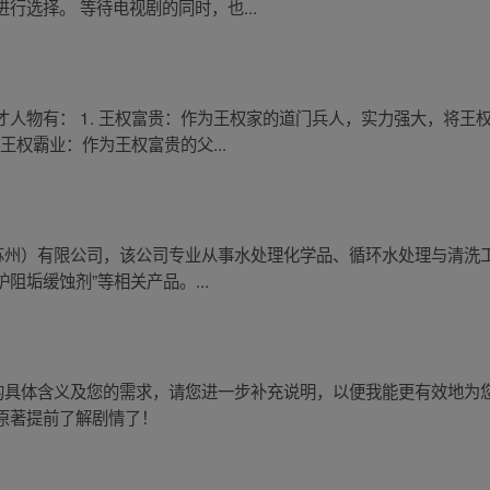
行选择。 等待电视剧的同时，也...
人物有： 1. 王权富贵：作为王权家的道门兵人，实力强大，将王
王权霸业：作为王权富贵的父...
（苏州）有限公司，该公司专业从事水处理化学品、循环水处理与清洗
锅炉阻垢缓蚀剂”等相关产品。...
述的具体含义及您的需求，请您进一步补充说明，以便我能更有效地为
原著提前了解剧情了！