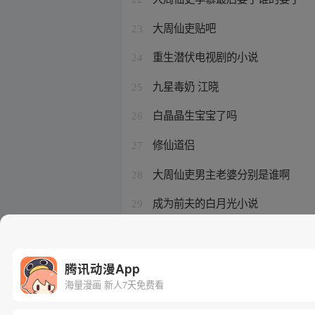
大周仙吏贴吧
23
重生潜伏电视剧的小说
24
九星毒奶 江晓
25
白晶晶生宝宝了吗
26
修仙道侣
27
大周仙吏男主老婆分别是谁啊
28
成为前夫的白月光小说
29
不发疯的狗咬人会得狂犬病吗
30
腾讯动漫App
海量漫画 新人7天免费看