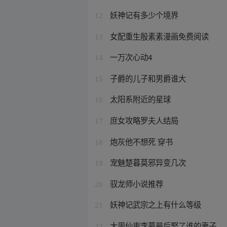
妖神记有多少个境界
12
女配重生殷素素漫画免费阅读
13
一万次心动4
14
子爵的儿子和男爵谁大
15
太阳系附近的星球
16
庶女攻略罗夫人结局
17
炮灰他不想死 穿书
18
宠魅楚暮莫邪异变几次
19
驭龙师小说推荐
20
妖神记武宗之上有什么等级
21
大周仙吏李慕最后娶了谁的妻子
22