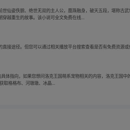
前世仙姿佚貌、绝世无双的主人公，凰珠融身，破天五段，堪称古武
穿越重生的故事。该小说可全文免费在线...
的直接途径。但您可以通过相关播放平台搜索查看是否有免费资源或
题的具体指向，如果您想问洛克王国萌系宠物相关的内容，洛克王国中
中可获取格格布、河墩墩、冰晶...