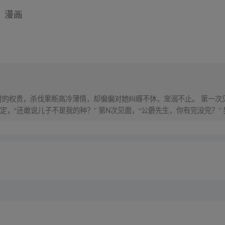
》
漫画
伐果断高冷薄情，却偏偏对她纠缠不休，宠溺不止。 第一次见面，他质问，“六年前，是不是你？”
次见面，“公爵先生，你有完没完？” 男人扬唇，笑得深沉魅惑，“二胎没生，