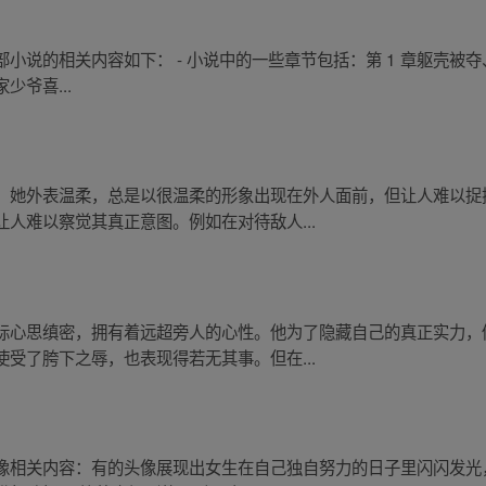
说的相关内容如下： - 小说中的一些章节包括：第 1 章躯壳被夺、第 
家少爷喜...
。她外表温柔，总是以很温柔的形象出现在外人面前，但让人难以捉
人难以察觉其真正意图。例如在对待敌人...
际心思缜密，拥有着远超旁人的心性。他为了隐藏自己的真正实力，
受了胯下之辱，也表现得若无其事。但在...
像相关内容：有的头像展现出女生在自己独自努力的日子里闪闪发光