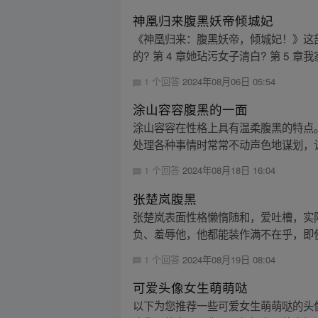
神凰归来腹黑妖帝倾城妃
《神凰归来：腹黑妖帝，倾城妃！》这部小
的? 第 4 章她玷污女子清白? 第 5 章我
1 个回答
2024年08月06日 05:54
涂山容容腹黑的一面
涂山容容在性格上具有温柔腹黑的特点
处理各种事情时常常不动声色地谋划，让
1 个回答
2024年08月18日 16:04
张楚岚腹黑
张楚岚表面性格懒惰随和，爱吐槽，实
负、羞辱他，他都能装作满不在乎，即使
1 个回答
2024年08月19日 08:04
可爱头像女生萌萌哒
以下为您推荐一些可爱女生萌萌哒的头