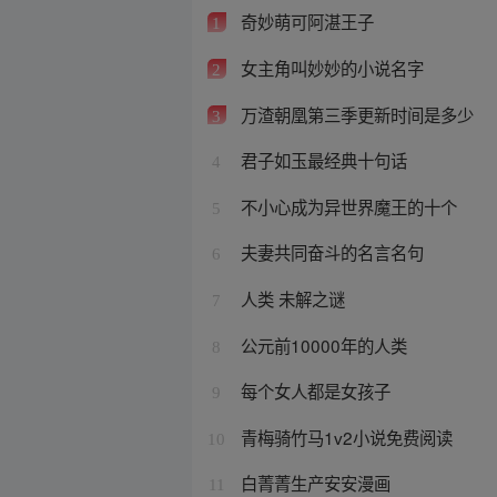
奇妙萌可阿湛王子
1
女主角叫妙妙的小说名字
2
万渣朝凰第三季更新时间是多少
3
君子如玉最经典十句话
4
不小心成为异世界魔王的十个
5
夫妻共同奋斗的名言名句
6
人类 未解之谜
7
公元前10000年的人类
8
每个女人都是女孩子
9
青梅骑竹马1v2小说免费阅读
10
白菁菁生产安安漫画
11