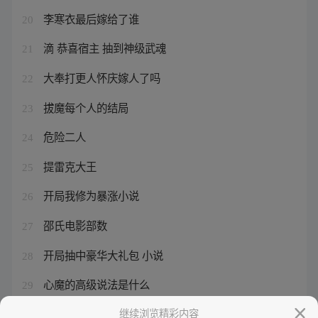
李寒衣最后嫁给了谁
20
滴 恭喜宿主 抽到神级武魂
21
大奉打更人怀庆嫁人了吗
22
拔魔每个人的结局
23
危险二人
24
提雷克大王
25
开局我修为暴涨小说
26
邵氏电影部数
27
开局抽中豪华大礼包 小说
28
心魔的高级说法是什么
29
桑丘任总督判的案子概括
继续浏览精彩内容
30