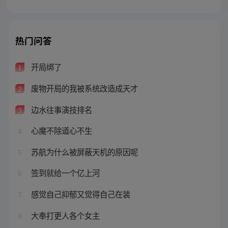
热门问答
开局绑了
1
废物开局的我被系统改造成天才
2
边水往事演技排名
3
心魔不除道心不生
4
苏航为什么被屏蔽天机的原因呢
5
签到就给一个亿上河
6
感觉自己抑郁又觉得自己在装
7
大奉打更人各个女主
8