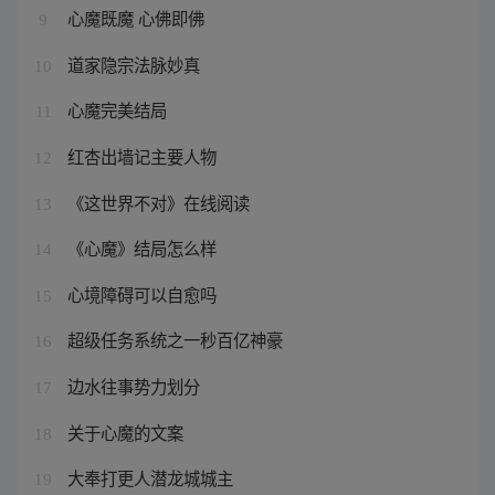
心魔既魔 心佛即佛
9
道家隐宗法脉妙真
10
心魔完美结局
11
红杏出墙记主要人物
12
《这世界不对》在线阅读
13
《心魔》结局怎么样
14
心境障碍可以自愈吗
15
超级任务系统之一秒百亿神豪
16
边水往事势力划分
17
关于心魔的文案
18
大奉打更人潜龙城城主
19