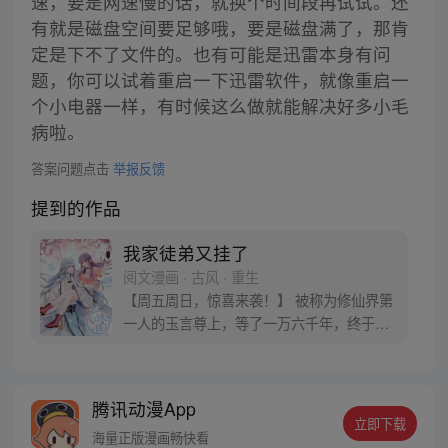
速，要是网速慢的话，就换个时间段再试试。还
有就是磁盘空间要足够哦，要是磁盘满了，那肯
定是下不了文件的。也有可能是迅雷本身有问
题，你可以试着重启一下迅雷软件，就像重启一
个小电器一样，有时候这么做就能解决好多小毛
病啦。
答案问题点击
举报反馈
提到的作品
我家徒弟又挂了
阅文漫画 · 古风 · 重生
【周五周日，惊喜来袭！】 被称为修仙界第
一人的玉言尊上，等了一万六千年，终于收
到了一个徒弟，细心教导认真呵护，然
后……她挂了！ 于是他又收了一徒弟，细心
教导认真呵护，然后……她又挂了！于是他
腾讯动漫App
又又收了一个徒弟，接着……她还是挂了！
立即下载
玉言：…… 徒弟：…… 为什么每次重生，都
海量正版漫画畅快看