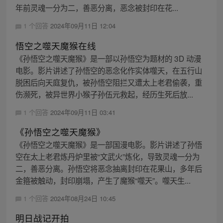
年前灵魂一分为二，善恶分离，恶念被封印在花...
1 个回答
2024年09月11日 12:04
悟空之噬天魔猴在线
《孙悟空之噬天魔猴》是一部以孙悟空为题材的 3D 动漫
电影。影片讲述了孙悟空的恶念化作实体噬天，在五行山
脱困后向天庭复仇，被孙悟空阻拦又遭太上老君偷袭，重
伤濒死，被异世界小猴子孙伍元救起，经历生死后放...
1 个回答
2024年09月11日 03:41
《孙悟空之噬天魔猴》
《孙悟空之噬天魔猴》是一部国漫电影。影片讲述了孙悟
空在太上老君炼丹炉里被“文武火”炼化，导致灵魂一分为
二，善恶分离。孙悟空将恶念抽离封印在花果山，多年后
金箍被触动，封印崩塌，产生了魔猴“噬天”。噬天生...
1 个回答
2024年08月24日 10:45
明日战记开拍