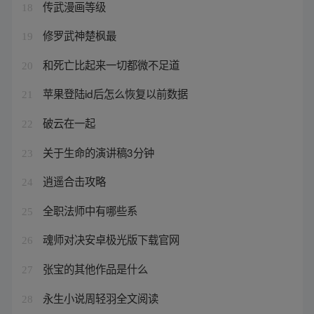
传武漫画等级
18
修罗武神楚枫最
19
和死亡比起来一切都微不足道
20
苹果登陆id后怎么恢复以前数据
21
破云在一起
22
关于生命的演讲稿3分钟
23
逍遥合击攻略
24
全职法师中有哪些系
25
魂师对决安卓极光版下载官网
26
张宝的其他作品是什么
27
永生小说周轻羽全文阅读
28