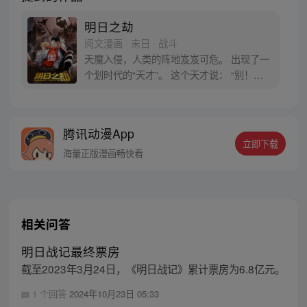
明日之劫
阅文漫画 · 末日 · 战斗
天魔入侵，人类的阵地岌岌可危。 出现了一
个划时代的“天才”。 这个天才说： “别！别
扶我起来！ 真的，我真的要躺着才学习效率
高！ 这叫学习习惯！我没有睡觉！” 懒乃是
人类之天性，但如果人人都能化懒为宝， 便
腾讯动漫App
可佑我人族，万世奋进。
立即下载
海量正版漫画畅快看
相关问答
明日战记最终票房
截至2023年3月24日，《明日战记》累计票房为6.8亿元。
1 个回答
2024年10月23日 05:33