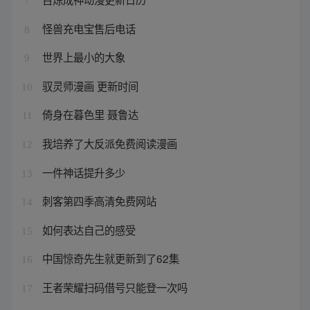
7
怪兽充电宝售后电话
8
世界上最小的大象
9
驭灵师漫画 更新时间
10
倚身在暮色里 聂鲁达
11
我培养了大反派免费阅读漫画
12
一件神话提升多少
13
刺客第四季高清免费网站
14
如何表达自己的感受
15
中国惊奇先生就更新到了62集
16
王者荣耀扫码借号只能登一次吗
17