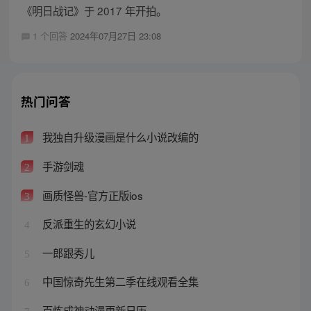
《明日战记》于 2017 年开拍。
1 个回答
2024年07月27日 23:08
热门问答
我独自升级漫画是什么小说改编的
1
手游剑魂
2
画质怪兽-官方正版ios
3
反派重生的玄幻小说
4
一郎跟秀儿
5
中国惊奇先生第二季在线观看全集
6
百炼成神动漫更新日历