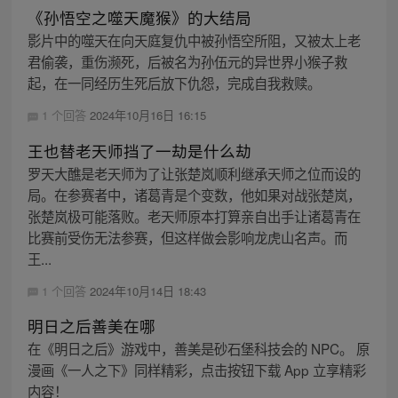
《孙悟空之噬天魔猴》的大结局
影片中的噬天在向天庭复仇中被孙悟空所阻，又被太上老
君偷袭，重伤濒死，后被名为孙伍元的异世界小猴子救
起，在一同经历生死后放下仇怨，完成自我救赎。
1 个回答
2024年10月16日 16:15
王也替老天师挡了一劫是什么劫
罗天大醮是老天师为了让张楚岚顺利继承天师之位而设的
局。在参赛者中，诸葛青是个变数，他如果对战张楚岚，
张楚岚极可能落败。老天师原本打算亲自出手让诸葛青在
比赛前受伤无法参赛，但这样做会影响龙虎山名声。而
王...
1 个回答
2024年10月14日 18:43
明日之后善美在哪
在《明日之后》游戏中，善美是砂石堡科技会的 NPC。 原
漫画《一人之下》同样精彩，点击按钮下载 App 立享精彩
内容！