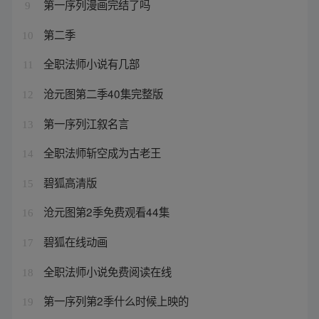
第一序列漫画完结了吗
9
第二季
10
全职法师小说有几部
11
沧元图第二季40集完整版
12
第一序列江叙名言
13
全职法师斩空成为古老王
14
碧狐高清版
15
沧元图第2季免费观看44集
16
碧狐在线动画
17
全职法师小说免费阅读在线
18
第一序列第2季什么时候上映的
19