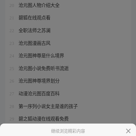
沧元图人物介绍大全
20
碧狐在线观点看
21
全职法师之苏澜
22
沧元图漫画古风
23
沧元图神尊是什么境界
24
沧元图小说免费听书流逝
25
沧元图神尊境界划分
26
动漫沧元图百度百科
27
第一序列小说女主是谁的孩子
28
碧之狐动漫在线观看免费
29
第一序列2改名叫什么了
继续浏览精彩内容
30