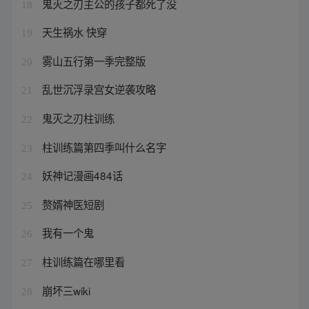
鬼灭之刃主公的孩子都死了没
18
天生祸水 快穿
19
雾山五行第一季完整版
20
乱世沉浮录宫女逆袭攻略
21
鬼灭之刃柱训练
22
柱训练篇第四季叫什么名字
23
妖神记漫画484话
24
赘婿神医短剧
25
我有一个鬼
26
柱训练篇在哪里看
27
崩坏三wiki
28