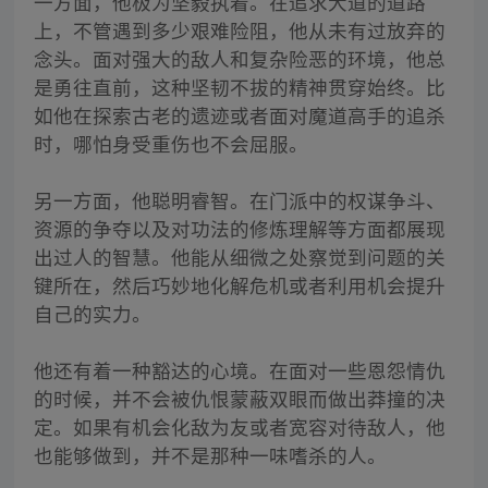
一方面，他极为坚毅执着。在追求大道的道路
上，不管遇到多少艰难险阻，他从未有过放弃的
念头。面对强大的敌人和复杂险恶的环境，他总
是勇往直前，这种坚韧不拔的精神贯穿始终。比
如他在探索古老的遗迹或者面对魔道高手的追杀
时，哪怕身受重伤也不会屈服。
另一方面，他聪明睿智。在门派中的权谋争斗、
资源的争夺以及对功法的修炼理解等方面都展现
出过人的智慧。他能从细微之处察觉到问题的关
键所在，然后巧妙地化解危机或者利用机会提升
自己的实力。
他还有着一种豁达的心境。在面对一些恩怨情仇
的时候，并不会被仇恨蒙蔽双眼而做出莽撞的决
定。如果有机会化敌为友或者宽容对待敌人，他
也能够做到，并不是那种一味嗜杀的人。