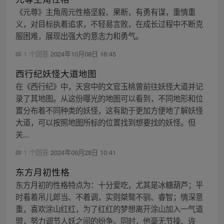
《元尊》主角周元性格坚毅、果断，有勇有谋，重情重
义，对目标执着追求，不轻易言败，在成长过程中不断克
服困难，展现出强大的意志力和勇气。
1 个回答
2024年10月08日 16:45
西行纪妖怪大道地图
在《西行纪》中，天宫中的文官玉桃曾前往妖怪大道并记
录了其地图。从这份曝光的地图可以看到，不同地形和位
置分布着不同种类的妖怪，这有助于更加方便地了解妖怪
大道，可以按照地图所标的位置找到想要找的妖怪。但
关...
1 个回答
2024年09月28日 10:41
东方月初性格
东方月初的性格特点为：十分爱吃，尤其是冰糖葫芦；平
时看着吊儿郎当、不着调，实则桀骜不驯、睿智；情深意
重，喜欢涂山红红，为了红红的梦想离开涂山加入一气道
盟，努力调节人妖之间的纷争。同时，他毫无节操、诙