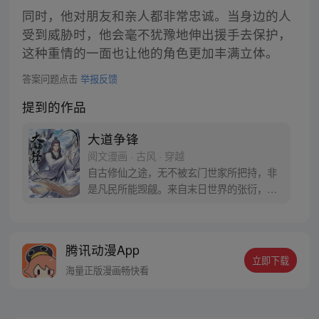
同时，他对朋友和亲人都非常忠诚。当身边的人
受到威胁时，他会毫不犹豫地伸出援手去保护，
这种重情的一面也让他的角色更加丰满立体。
答案问题点击
举报反馈
提到的作品
大道争锋
阅文漫画 · 古风 · 穿越
自古修仙之途，无不被玄门世家所把持，非
是凡民所能觊觎。来自末日世界的张衍，得
到一块神秘残玉之助，却是要以凡民之身逆
而争锋，誓要踏出一条属于自己长生大
道！
腾讯动漫App
立即下载
海量正版漫画畅快看