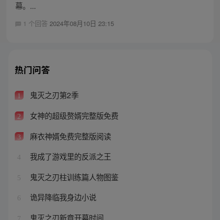
幕。...
1 个回答
2024年08月10日 23:15
热门问答
鬼灭之刃第2季
1
女神的超级赘婿完整版免费
2
麻衣神婿免费完整版阅读
3
我成了游戏里的反派之王
4
鬼灭之刃柱训练篇人物图鉴
5
诡异降临我身边小说
6
鬼灭之刃新章开幕时间
7