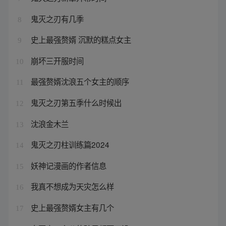
鬼灭之刃有几季
8
史上最强赘婿 沉默的糕点女主
9
崩坏三开服时间
10
最强赘婿沈浪五个女主的顺序
11
鬼灭之刃第五季什么时候出
12
沈浪金木兰
13
鬼灭之刃柱训练篇2024
14
妖神记漫画的作者信息
15
我真不想成为天灾怎么样
16
史上最强赘婿女主有几个
17