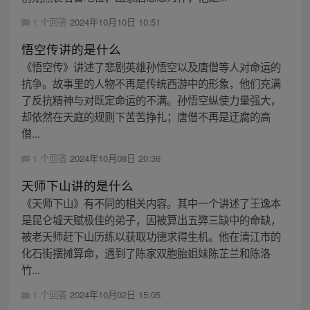
1 个回答
2024年10月10日 10:51
悟空传讲的是什么
《悟空传》讲述了悲剧英雄孙悟空以及唐僧等人对命运的
抗争。故事里的人物不再是传统西游中的形象，他们充满
了反抗精神与对既定命运的不满。孙悟空纵使力量强大，
却依然在天庭的规则下苦苦挣扎；唐僧不再是迂腐的高
僧...
1 个回答
2024年10月08日 20:36
天师下山讲的是什么
《天师下山》有不同的相关内容。其中一个讲述了王逸本
是昆仑墟天赋极佳的弟子，因被算出五弊三缺中的命缺，
被老天师赶下山历练以获取功德求得生机。他在清江市的
化石街摆摊算命，遇到了陈家双胞胎姐妹陈芷兰和陈洛
竹...
1 个回答
2024年10月02日 15:05