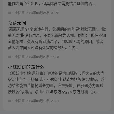
能作为角色名出现，但具体含义需要结合具体的语...
1 个回答
2024年08月25日 03:52
慕慕无闻
“慕慕无闻”这个表述有误，您想问的可能是“默默无闻”。“默
默无闻”指没有声息，不闻名而鲜为人知。例如：“现在不知
道他怎样，久没有听到消息了，那默默无闻的原因，或者
就因为中国人还没有死完的缘故吧。” 该...
1 个回答
2024年08月23日 16:33
小红娘讲的是什么
《狐妖小红娘·月红篇》讲述的是涂山狐族心怀大义的大当
家涂山红红（杨幂 饰）带领涂山狐族为妖族缔结情缘，成
功结缘能为苦情树增长力量，庇护妖族。在邪恶势力黑狐
侵蚀苦情树后，涂山红红与东方家后人东方月初（龚...
1 个回答
2024年08月10日 23:31