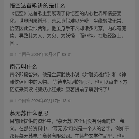
悟空这首歌讲的是什么
《悟空》这首歌主要展现了孙悟空的内心世界和情感变
化。世界因果循环，善恶真假难以分辨，尘缘聚散无常，
悟空因此爱恨两难。他虽身手不凡却诸多无奈，内心有魔
债，导致其为人、为鬼、为妖怪，而非神。在取经路上，
回...
1 个回答
2024年10月01日 08:31
南帝叫什么
南帝即段智兴，他是金庸武侠小说《射雕英雄传》和《神
雕侠侣》中的人物。 等待电视剧的同时，也可以点击下方
链接来阅读《狐妖小红娘》原著提前了解剧情了！
1 个回答
2024年09月17日 13:41
慕无苏什么意思
目前所提供的资料中，“慕无苏”这个词没有明确的统一释
义。在部分资料中，“慕无苏”可能是一个人的名字，例如于
都县慕无苏电子商务有限公司。在某些文学作品里，也可