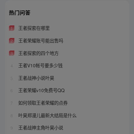
热门问答
王者探索在哪里
1
王者荣耀账号能出售吗
2
王者探索的四个地方
3
王者V10帐号要多少钱
4
王者战神小说叶昊
5
王者荣耀v10免费号QQ
6
如何领取王者荣耀的点券
7
叶昊郑漫儿最新大结局是什么
8
王者战神主角叶昊小说
9