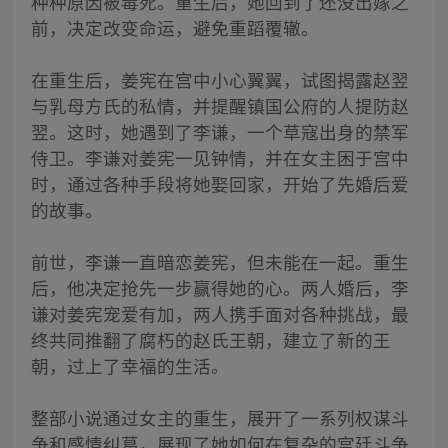
种种原因被毒死。重生后，她回到了还没出嫁之
前，决定改变命运，避免重蹈覆辙。
在重生后，姜宪在宫中小心翼翼，试图揭露赵翌
与乳母方氏的私情，并提醒镇国公府的人提防赵
翌。这时，她遇到了李谦，一个草寇出身的禁军
侍卫。李谦对姜宪一见钟情，并在女主困于宫中
时，通过各种手段将她娶回家，开始了先婚后爱
的故事。
前世，李谦一直暗恋姜宪，但未能在一起。重生
后，他决定抢先一步赢得她的心。两人婚后，李
谦对姜宪宠爱有加，两人携手面对各种挑战，最
终共同推翻了腐朽的赵氏王朝，建立了新的王
朝，过上了幸福的生活。
整部小说通过女主的重生，展开了一系列权谋斗
争和感情纠葛，展现了她如何在复杂的宫廷斗争