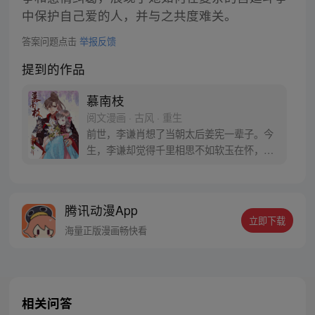
中保护自己爱的人，并与之共度难关。
答案问题点击
举报反馈
提到的作品
慕南枝
阅文漫画 · 古风 · 重生
前世，李谦肖想了当朝太后姜宪一辈子。今
生，李谦却觉得千里相思不如软玉在怀，把
嘉南郡主姜宪先抢了再说……
腾讯动漫App
立即下载
海量正版漫画畅快看
相关问答