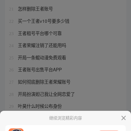
怎样删除王者账号
21
买一个王者v10号要多少钱
22
王者租号平台哪个可靠
23
王者荣耀注销了还能用吗
24
开局一条鲲动漫免费观看
25
王者账号出售平台APP
26
如何彻底删除王者荣耀账号
27
开局扮演妲己我让全网恋爱了
28
叶昊什么时候公布身份
29
怎么能彻底删除王者荣耀号
继续浏览精彩内容
30