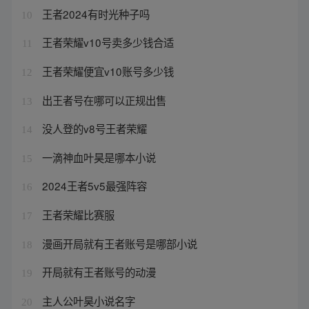
王者2024有时光种子吗
10
王者荣耀v10号卖多少钱合适
11
王者荣耀便宜v10账号多少钱
12
出王者号在哪可以正规出售
13
没人登的v8号王者荣耀
14
一滴神血叶昊是哪本小说
15
2024王者5v5最强阵容
16
王者荣耀比赛服
17
漫画开局就有王者账号是哪部小说
18
开局就有王者账号的动漫
19
主人公叶昊小说名字
20