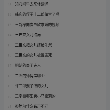
知几闻早去来休翻译
11
韩愈的侄子十二郎做官了吗
12
王鹤棣向虞书欣求婚的视频
13
王世充女儿结局
14
王世充把女儿嫁给朱粲
15
王世充的女儿被谁害死
16
明朝的奉圣夫人
17
二郎的师傅是哪个
18
许二郎娶了谁的女儿
19
王奉镇哪里卖小马宝莉的
20
秦琼为什么名声不好
21