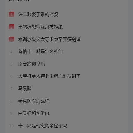
许二郎娶了谁的老婆
1
王鹤棣想抱沈月被拒绝
2
水调歌头送太守王秉辛弃疾翻译
3
善信十二郎是什么神仙
4
臣妾跪迎皇后
5
大奉打更人镇北王精血谁得到了
6
马晨鹏
7
奉京医院怎么样
8
曲曼婷和沈听白
9
十二郎是韩愈的亲侄子吗
10