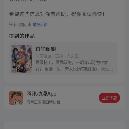
希望这些信息对你有帮助，祝你阅读愉快！
答案问题点击
举报反馈
提到的作品
首辅娇娘
阅文漫画 · 古风 · 大女主
顶级特工，医武双绝，一朝穿越沦为农家
女？ 重活一生，旁人说她容颜丑陋，天生痴
傻？还是个克死至亲的灾星？ 可她半路捡来
的瘸腿相公是未来首辅、随手救下的老人是
当朝太后、上山领养的孩子来日成了六国神
腾讯动漫App
将！且看实力运气双全的农家女如何披荆斩
立即下载
棘，终得一世福泽！
海量正版漫画畅快看