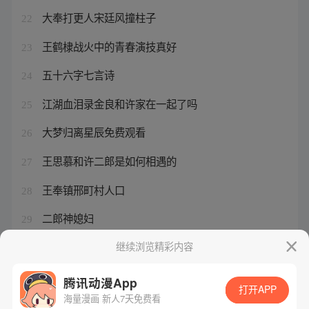
大奉打更人宋廷风撞柱子
22
王鹤棣战火中的青春演技真好
23
五十六字七言诗
24
江湖血泪录金良和许家在一起了吗
25
大梦归离星辰免费观看
26
王思慕和许二郎是如何相遇的
27
王奉镇邢町村人口
28
二郎神媳妇
29
公主的将军大人
继续浏览精彩内容
30
腾讯动漫App
打开APP
海量漫画 新人7天免费看