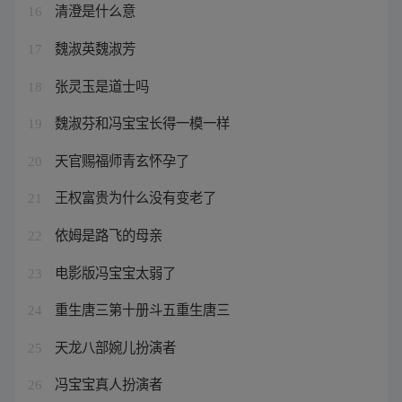
清澄是什么意
16
魏淑英魏淑芳
17
张灵玉是道士吗
18
魏淑芬和冯宝宝长得一模一样
19
天官赐福师青玄怀孕了
20
王权富贵为什么没有变老了
21
依姆是路飞的母亲
22
电影版冯宝宝太弱了
23
重生唐三第十册斗五重生唐三
24
天龙八部婉儿扮演者
25
冯宝宝真人扮演者
26