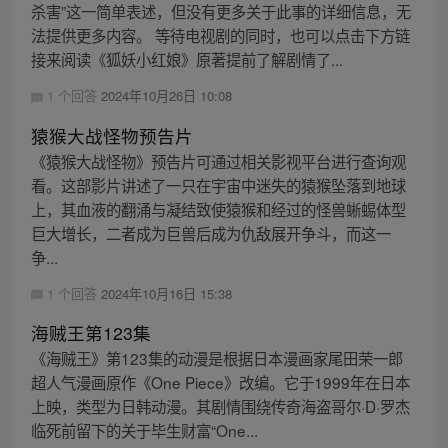
杀害”这一简单表述，但没有更多关于此事的详细信息，无
法提供更多内容。 等待电视剧的同时，也可以点击下方链
接来阅读《狐妖小红娘》原著提前了解剧情了...
1 个回答
2024年10月26日 10:08
猿猴大战怪物预告片
《猿猴大战怪物》预告片可通过相关影视平台进行查询观
看。这部影片讲述了一只在宇宙中迷失的猿猴坠落到地球
上，其血液的翻涌与凝结致使猿猴和经过的怪兽蜥蜴体型
巨大增长，二者成为巨兽后成为仇敌展开争斗，而这一
争...
1 个回答
2024年10月16日 15:38
海贼王第123集
《海贼王》第123集的动漫是根据日本漫画家尾田荣一郎
超人气漫画原作《One Piece》改编。它于1999年在日本
上映，类型为日韩动漫。其剧情围绕传奇海盗哥尔·D·罗杰
临死前留下的关于毕生财富“One...