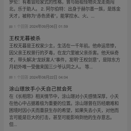
罗伦：有着冒险家式的性格，曾与始祖怪物炎龙走南闯
北，乐于助人。 2. 阿尔伯特：出身于赫尔墨一族，是炼金
天才，被称为“赤色贤者”，能掌控水、火、...
1 个回答
2024年09月06日 01:59
王权无暮被杀
王权无暮是王权家少主，生活在一千年前。他命运悲惨，
因父亲王权景行的歹毒，在龙穴里被父亲杀害。他天纵奇
才，带头解决“龙妖害人”事件，发明“王权剑意”，是除东方
月初外唯一受傲来国三少爷认同之人。 等...
1 个回答
2024年08月22日 04:04
涂山璟放手小夭自己就会死
在《长相思》相关情节中，涂山璟对小夭感情深厚，小夭
在他心中占据着极为重要的位置。涂山璟曾在历经磨难和
困境时因小夭而重获生存的希望，如果失去小夭，对他而
言可能是巨大的打击，甚至可能影响到他的生存意志。
但...