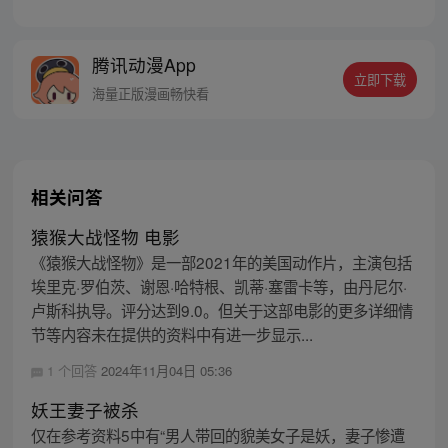
时代超凡觉醒。在这个充斥着怪物、邪魔和
伟大存在的世界中快意恩仇。他不会退缩恐
惧更不会迷惘困惑。苏昼，只是恶的敌人
腾讯动漫App
——“杀光这世间的恶，直至无人敢称恶！”
立即下载
正如同那句人尽皆知的废话“人被杀，就会
海量正版漫画畅快看
死”一样 “怪物被杀，就会死。”
相关问答
猿猴大战怪物 电影
《猿猴大战怪物》是一部2021年的美国动作片，主演包括
埃里克·罗伯茨、谢恩·哈特根、凯蒂·塞雷卡等，由丹尼尔·
卢斯科执导。评分达到9.0。但关于这部电影的更多详细情
节等内容未在提供的资料中有进一步显示...
1 个回答
2024年11月04日 05:36
妖王妻子被杀
仅在参考资料5中有“男人带回的貌美女子是妖，妻子惨遭