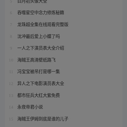
白月初头像大全
5
吞噬星空中念力修炼秘籍
6
龙珠超全集在线观看完整版
7
沈冲最后爱上小蝶了吗
8
一人之下演员表大全介绍
9
海贼王高清壁纸路飞
10
冯宝宝被吊打是哪一集
11
异人之下电影演员表大全
12
都市狂兵大红大紫免费
13
永夜帝君小说
14
海贼王伊姆到底是谁的儿子
15