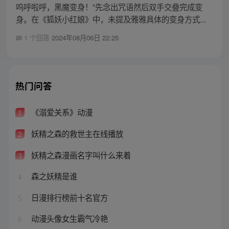
呜呼啦呼，黑魔变身！”先念出咒语然后双手交叠完成变
身。在《狐妖小红娘》中，未提及雅雅具体的变身方式...
1 个回答
2024年08月06日 22:25
热门问答
《溺爱关系》动漫
1
妖精之森的救世主在线播放
2
妖精之森漫画名字叫什么来着
3
森之妖精是谁
4
日漫排行榜前十名官方
5
动漫头像女生霸气冷艳
6