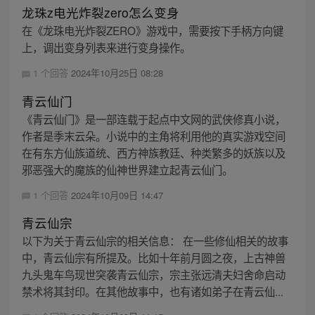
龙珠z电光炸裂zero怎么变身
在《龙珠电光炸裂ZERO》游戏中，需要按下手柄方向键
上，调出变身列表来进行变身操作。
1 个回答
2024年10月25日 08:28
青云仙门
《青云仙门》是一部连载于起点中文网的武侠修真小说，
作者是季末云朵。小说中的主角将利用他的真实游戏空间
在有东方仙族道统、西方神族教廷、种类繁多的妖族以及
邪恶强大的魔族的仙神世界建立起青云仙门。
1 个回答
2024年10月09日 14:47
青云仙宗
以下为关于青云仙宗的相关信息： 在一些修仙相关的故事
中，青云仙宗有所提及。比如十年前月圆之夜，上古神兽
九头鬼车鸟现世突袭青云仙宗，宗主张远清夫妇舍命启动
禁术将其封印。在其他故事中，也有诸如弟子在青云仙...