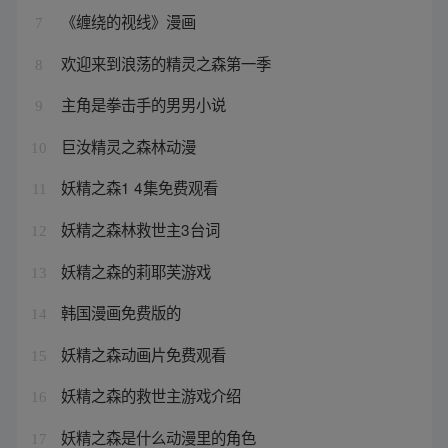
《缠绕的视线》漫画
7
欢迎来到浪荡的精灵之森第一季
8
主角是拳击手的男男小说
9
巨汝精灵之森林动漫
10
妖精之森1 4集免费观看
11
妖精之森林救世主3台词
12
妖精之森的莉耶芙游戏
13
韩国漫画免费版的
14
妖精之森动画片免费观看
15
妖精之森的救世主游戏介绍
16
妖精之森是什么动漫里的角色
17