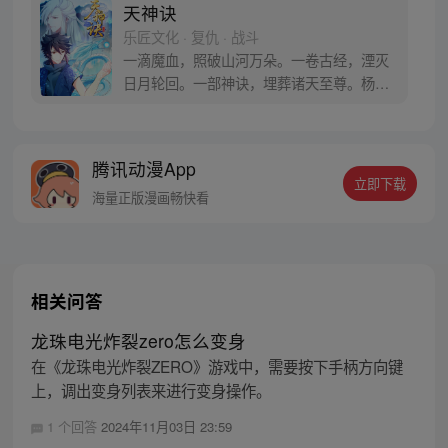
天神诀
乐匠文化 · 复仇 · 战斗
一滴魔血，照破山河万朵。一卷古经，湮灭
日月轮回。一部神诀，埋葬诸天至尊。杨青
玄得天命传承，修无敌之法，开启了一场碾
压当世无数天才，通往万古不朽的强者之
路！“我一向以德服人，不服的都是死人！”
腾讯动漫App
立即下载
海量正版漫画畅快看
相关问答
龙珠电光炸裂zero怎么变身
在《龙珠电光炸裂ZERO》游戏中，需要按下手柄方向键
上，调出变身列表来进行变身操作。
1 个回答
2024年11月03日 23:59