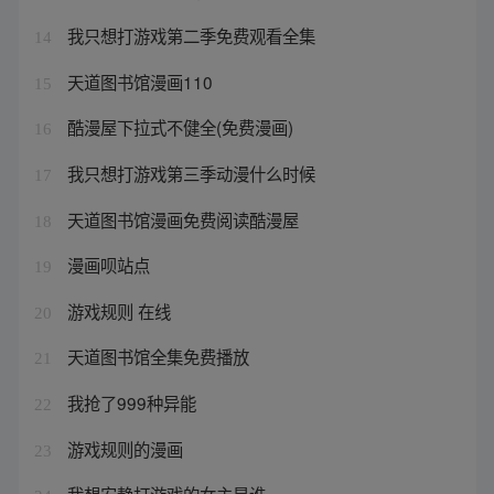
我只想打游戏第二季免费观看全集
14
天道图书馆漫画110
15
酷漫屋下拉式不健全(免费漫画)
16
我只想打游戏第三季动漫什么时候
17
天道图书馆漫画免费阅读酷漫屋
18
漫画呗站点
19
游戏规则 在线
20
天道图书馆全集免费播放
21
我抢了999种异能
22
游戏规则的漫画
23