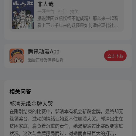
非人哉
一汪空气 · 神仙 · 搞笑
据说建国以后妖怪不能成精！那么来一起看
看上下五千年来的妖怪是如何适应现代社会
的吧！脑洞大开的精彩剧情，不正常的日常
生活，一集一个吐槽故事，另类山海经演
绎。超人气欢脱条漫可不是说假的哦！【授
腾讯动漫App
权】
立即下载
海量正版漫画畅快看
相关问答
郭清无缘金牌大哭
在刚刚结束的比赛中，郭清本有机会斩获金牌，最终却无
缘领奖台，激动的情绪让她忍不住崩溃大哭。郭清出生在
贫困家庭，肩负着沉重的责任，她渴望通过比赛改变家庭
状况。这次与金牌擦肩而过，对她而言是巨大的打击，