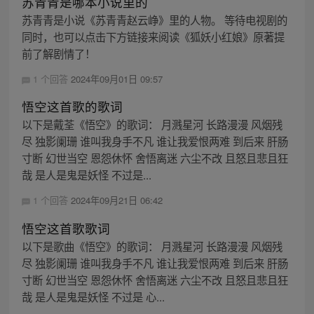
苏青青是哪本小说里的
苏青青是小说《苏青青赵云峥》里的人物。 等待电视剧的
同时，也可以点击下方链接来阅读《狐妖小红娘》原著提
前了解剧情了！
1 个回答
2024年09月01日 09:57
悟空这首歌的歌词
以下是戴荃《悟空》的歌词： 月溅星河 长路漫漫 风烟残
尽 独影阑珊 谁叫我身手不凡 谁让我爱恨两难 到后来 肝肠
寸断 幻世当空 恩怨休怀 舍悟离迷 六尘不改 且怒且悲且狂
哉 是人是鬼是妖怪 不过是...
1 个回答
2024年09月21日 06:42
悟空这首歌歌词
以下是歌曲《悟空》的歌词： 月溅星河 长路漫漫 风烟残
尽 独影阑珊 谁叫我身手不凡 谁让我爱恨两难 到后来 肝肠
寸断 幻世当空 恩怨休怀 舍悟离迷 六尘不改 且怒且悲且狂
哉 是人是鬼是妖怪 不过是 心...