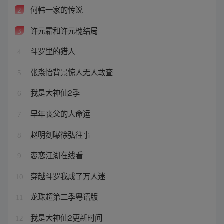
何韩一家的传说
2
许元霜和许元槐结局
3
斗罗里的猎人
4
张淼怡背景惊人无人敢查
5
我是大神仙2季
6
早年丧父的人命运
7
赵明剑曝徐弘往事
8
恋恋江湖在线看
9
穿越斗罗我成了万人迷
10
龙珠超第二季粤语版
11
我是大神仙2更新时间
12