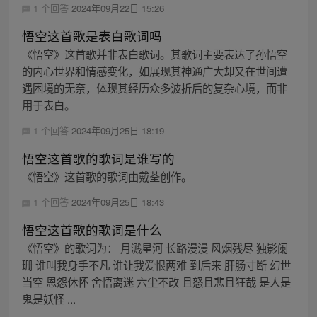
1 个回答
2024年09月22日 15:26
悟空这首歌是表白歌词吗
《悟空》这首歌并非表白歌词。其歌词主要表达了孙悟空
的内心世界和情感变化，如展现其神通广大却又在世间遭
遇困境的无奈，体现其经历众多波折后的复杂心境，而非
用于表白。
1 个回答
2024年09月25日 18:19
悟空这首歌的歌词是谁写的
《悟空》这首歌的歌词由戴荃创作。
1 个回答
2024年09月25日 18:43
悟空这首歌的歌词是什么
《悟空》的歌词为： 月溅星河 长路漫漫 风烟残尽 独影阑
珊 谁叫我身手不凡 谁让我爱恨两难 到后来 肝肠寸断 幻世
当空 恩怨休怀 舍悟离迷 六尘不改 且怒且悲且狂哉 是人是
鬼是妖怪 ...