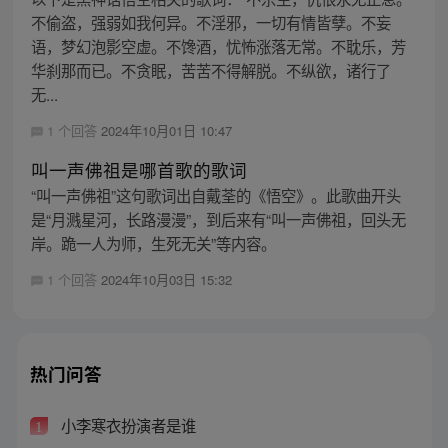
不偷盗，强弱如我何异。不淫邪，一切有情皆孽。不妄
语，梦幻泡影空虚。不馋酒，忧怖涨落无常。不耽乐，芳
华刹那而已。不贪眠，苦苦不得解脱。不纵欲，诸行了
无...
1 个回答
2024年10月01日 10:47
叫一声佛祖是哪首歌的歌词
“叫一声佛祖”这句歌词出自戴荃的《悟空》。此歌曲开头
是“月溅星河，长路漫漫”，到后来有“叫一声佛祖，回头无
岸。跪一人为师，生死无关”等内容。
1 个回答
2024年10月03日 15:32
热门问答
小李寒衣扮演者是谁
1