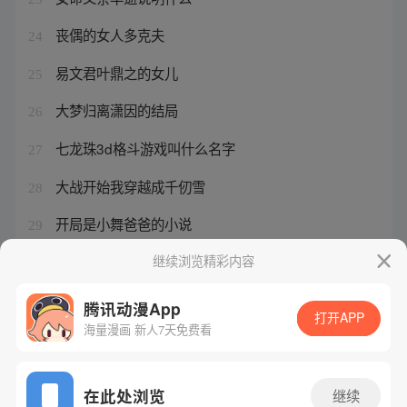
丧偶的女人多克夫
24
易文君叶鼎之的女儿
25
大梦归离潇因的结局
26
七龙珠3d格斗游戏叫什么名字
27
大战开始我穿越成千仞雪
28
开局是小舞爸爸的小说
29
电影演员名单大全
继续浏览精彩内容
30
腾讯动漫App
打开APP
海量漫画 新人7天免费看
腾讯漫画
起点读书
QQ阅读
网站备案/许可证号：粤B2-20090059-5
在此处浏览
继续