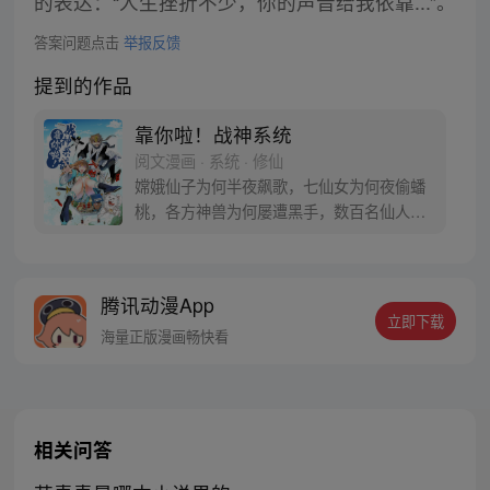
的表达：“人生挫折不少，你的声音给我依靠...”。
答案问题点击
举报反馈
提到的作品
靠你啦！战神系统
阅文漫画 · 系统 · 修仙
嫦娥仙子为何半夜飙歌，七仙女为何夜偷蟠
桃，各方神兽为何屡遭黑手，数百名仙人集
体跳广场舞的背后又隐藏着什么？这一切的
背后，是神仙的抽疯还是道德的沦丧？让我
们跟随漫画，走进修了假仙的安林的内心世
腾讯动漫App
界，开启探索与发现之旅！
立即下载
海量正版漫画畅快看
相关问答