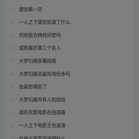
拔剑第一页
13
一人之下龚庆知道了什么
14
何姓能去韩姓祠堂吗
15
成姓最厉害三个名人
16
大梦归离原著结局
17
大梦归离张淼怡戏份多吗
18
张淼怡塌房了
19
大梦归离所有人的结局
20
虐杀完整电影在线观看
21
一人之下电影王也谁演
22
女命父亲早逝说明什么
23