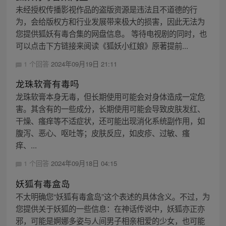
未经授权传播影视作品的盗版资源是违法且不道德的行
为，会给版权方和行业发展带来极大的损害，因此无法为
您提供狐妖有毒合集的网盘信息。 等待电视剧的同时，也
可以点击下方链接来阅读《狐妖小红娘》原著提前...
1 个回答
2024年09月19日 21:11
龙珠软膏有毒吗
龙珠软膏本身无毒，但长期使用可能会对身体造成一定危
害。其含有的一些成分，长期使用可能会导致皮肤发红、
干燥、瘙痒等不适症状，还可能出现消化系统副作用，如
腹泻、恶心、呕吐等；皮肤反应，如皮疹、过敏、瘙
痒、...
1 个回答
2024年09月18日 04:15
妖狐有毒盒岛
不太明确您“妖狐有毒盒岛”这个表述的具体含义。不过，为
您提供关于妖狐的一些信息：在神话传说中，妖狐亦正亦
邪，可能是婀娜多姿与人间男子相亲相爱的少女，也可能