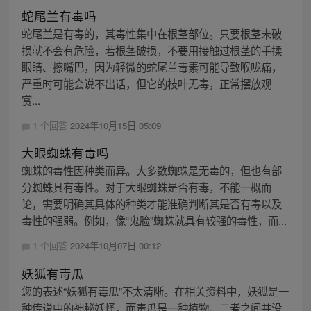
蛇尾兰有毒吗
蛇尾兰是有毒的，其毒性集中在根茎部位。只要根茎未破
损就不会有危险，若根茎破损，不要用接触过根茎的手揉
眼睛、擦嘴巴，因为轻微的蛇尾兰毒素可能导致喉咙痛，
严重时可能会说不出话，但它的枝叶无毒，正常摆放观
赏...
1 个回答
2024年10月15日 05:09
大眼蜘蛛有毒吗
蜘蛛的毒性因种类而异。大多数蜘蛛是无毒的，但也有部
分蜘蛛具有毒性。对于大眼蜘蛛是否有毒，不能一概而
论，需要明确其具体的种类才能准确判断其是否有毒以及
毒性的强弱。例如，像“鬼脸”蜘蛛就具有较强的毒性，而...
1 个回答
2024年10月07日 00:12
妖狐有毒瓜
您的表述“妖狐有毒瓜”不太清晰。在相关资料中，妖狐是一
种传说中的神秘妖怪，而毒瓜是一种植物。二者之间并没