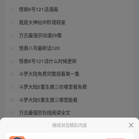
怪兽8号121话漫画
21
我是大神仙中阶境程家
22
万古最强宗动漫29集
23
怪兽八号最新话120
24
怪兽8号121话什么时候更新
25
斗罗大陆免费完整观看第一集
26
斗罗大陆5重生唐三在哪里看免费
27
斗罗大陆5重生唐三哪里能看
28
万古最强宗在线阅读全文
29
大奉打更人临安公主和许七安什
继续浏览精彩内容
30