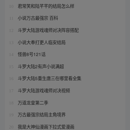
君常笑和陆芊芊的结局怎么样
10
小说万古最强宗 百科
11
斗罗大陆游戏魂师对决阵容搭配
12
小说大奉打更人临安结局
13
怪兽8号121话
14
斗罗大陆2有声小说满超
15
斗罗大陆5重生唐三在哪里看全集
16
斗罗大陆游戏魂师对决视频
17
万道龙皇第二季
18
万古最强宗结局主角境界
19
我是大神仙漫画下拉式爱漫画
20