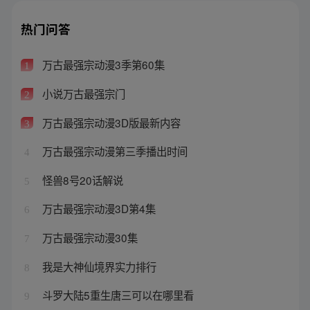
热门问答
万古最强宗动漫3季第60集
1
小说万古最强宗门
2
万古最强宗动漫3D版最新内容
3
万古最强宗动漫第三季播出时间
4
怪兽8号20话解说
5
万古最强宗动漫3D第4集
6
万古最强宗动漫30集
7
我是大神仙境界实力排行
8
斗罗大陆5重生唐三可以在哪里看
9