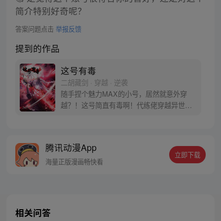
简介特别好奇呢？
答案问题点击
举报反馈
提到的作品
这号有毒
二胡藏剑 · 穿越 · 逆袭
随手捏个魅力MAX的小号，居然就意外穿
越？！这号简直有毒啊！代练佬穿越异世，
凭借满级代练经验纵横驰骋天玄世界，这号
虽小，但真的有毒！
腾讯动漫App
立即下载
海量正版漫画畅快看
相关问答