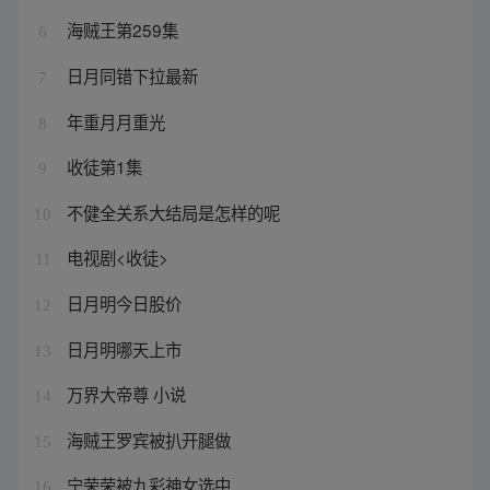
海贼王第259集
6
日月同错下拉最新
7
年重月月重光
8
收徒第1集
9
不健全关系大结局是怎样的呢
10
电视剧<收徒>
11
日月明今日股价
12
日月明哪天上市
13
万界大帝尊 小说
14
海贼王罗宾被扒开腿做
15
宁荣荣被九彩神女选中
16