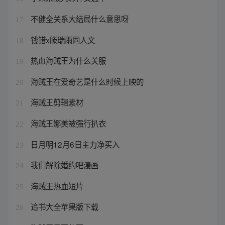
不健全关系大结局什么意思呀
17
钱错x滕瑞雨同人文
18
热血海贼王为什么关服
19
海贼王在爱奇艺是什么时候上映的
20
海贼王剪辑素材
21
海贼王娜美被强行扒衣
22
日月明12月6日主力净买入
23
我们解除婚约吧漫画
24
海贼王热血短片
25
追书大全苹果版下载
26