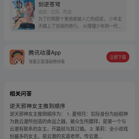
剑逆苍穹
由由 · 古风 · 热血
为了打倒那个害他家破人亡的叔叔， 少年玄
天踏上了剑道的修行。 从懵懂少年到一代剑
神， 曾经认为的强者现在已如微尘。 一指诛
神皆寂灭，我以我剑逆苍穹！ 而他的征途，
便是那无尽的苍穹！QQ群590678824
腾讯动漫App
立即下载
海量正版漫画畅快看
相关问答
逆天邪神女主推到顺序
逆天邪神女主推倒顺序为： 1. 夏倾月：实际身份为始祖神
为救云澈所创造的命运之器，被众生所膜拜，是第一个与
云澈有联系的女主，开篇就与其订婚。 2. 茉莉：全小说戏
份最多的女主，是云澈的玄道老师，传云澈...