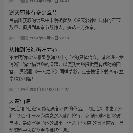
1 个回答
2024年11月02日 14:40
逆天邪神有多少章节
目前所获取的信息中未明确提及《逆天邪神》具体的章节
数量，但提到其章节数惊人，多达一万多章。
1 个回答
2024年09月22日 22:18
从推到张海燕叶寸心
不太明确您“从推到张海燕叶寸心”的具体含义，请您进一步
清晰准确地描述您的问题，以便我为您提供更有帮助的回
答。 原漫画《一人之下》同样精彩，点击按钮下载 App 立
享精彩内容！
1 个回答
2024年09月22日 04:27
天逆仙逆
“天逆”和“仙逆”可能是两部不同的作品。《仙逆》讲述了乡
村平凡少年王林为信念踏入仙门修行，克服困难不断突破
自我，最终掌握命运的故事。但关于“天逆”的具体内容，当
前资料中未提及更多确切信息。