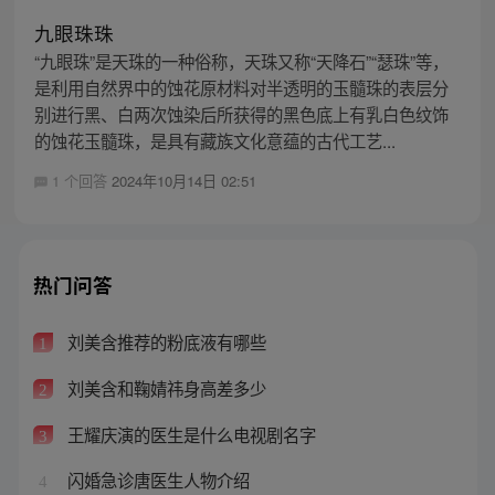
九眼珠珠
“九眼珠”是天珠的一种俗称，天珠又称“天降石”“瑟珠”等，
是利用自然界中的蚀花原材料对半透明的玉髓珠的表层分
别进行黑、白两次蚀染后所获得的黑色底上有乳白色纹饰
的蚀花玉髓珠，是具有藏族文化意蕴的古代工艺...
1 个回答
2024年10月14日 02:51
热门问答
刘美含推荐的粉底液有哪些
1
刘美含和鞠婧祎身高差多少
2
王耀庆演的医生是什么电视剧名字
3
闪婚急诊唐医生人物介绍
4