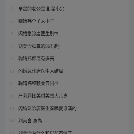
牟星的老公是谁 翟小兴
5
鞠婧祎个子太小了
6
闪婚急诊唐医生剧情
7
刘美含脚真的32码吗
8
鞠婧祎颜值有多高
9
闪婚急诊唐医生大结局
10
鞠婧祎和赖美云同框
11
严莉莉比美琪美雪大几岁
12
闪婚急诊唐医生秦晚夏谁演的
13
刘美含 身高
14
刘美含为什么和以前不像了
15