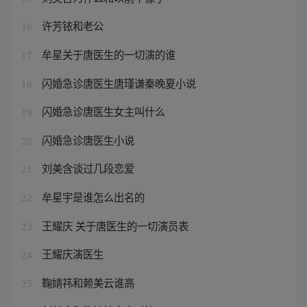
许芳铱和老公
16
牟星关于唐医生的一切演的谁
17
闪婚急诊唐医生唐瑾谦秦晚夏小说
18
闪婚急诊唐医生女主叫什么
19
闪婚急诊唐医生小说
20
刘美含谈过几段恋爱
21
牟星宇是谁怎么出名的
22
王耀庆 关于唐医生的一切演员表
23
王耀庆演医生
24
鞠婧祎和赖美云谁高
25