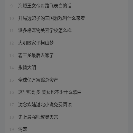
海贼王女帝对路飞表白的话
9
开局选妃子的三国游戏叫什么来着
10
派多格宠物美容学校怎么样
11
大明败家子柯山梦
12
霸王龙最后去哪了
13
永铸大明
14
全球亿万富翁总资产
15
这里帅哥多 美女也不少什么歌曲
16
沈念欢陆湛北小说免费阅读
17
史上最强师叔昊天宗
18
鸾宠
19