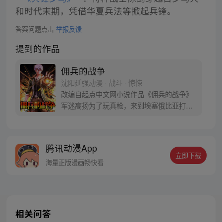
和时代末期，凭借华夏兵法等掀起兵锋。
答案问题点击
举报反馈
提到的作品
佣兵的战争
沈阳延强动漫 · 战斗 · 惊悚
改编自起点中文网小说作品《佣兵的战争》
军迷高扬为了玩真枪，来到埃塞俄比亚打
猎，却不幸遭遇空难，九死一生后流落非洲
草原，遭遇枪战以及各种危险，最后被一个
神秘部落所救，历经千险回国，却不想父母
腾讯动漫App
遇上麻烦，被欺辱、恐吓… 高扬最终选择了
立即下载
雇佣兵的道路，一个普通的军迷，又究竟能
海量正版漫画畅快看
在国际佣兵界达到怎样的高度？
相关问答