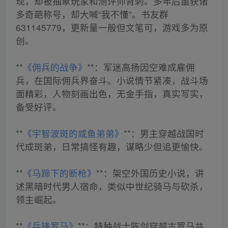
现，却被抽象玩家和测评师背刺。多年后虽获诸
多奇葩称号，却大喊“我不懂”。书友群
631145779，更新量一般但文笔可，游戏多为原
创。
**
《佣兵的战争》
**：军迷高扬因空难成雇佣
兵，在国际佣兵界奋斗。小说情节紧凑，战斗场
面精彩，人物刻画出色，无金手指，真实写实，
备受好评。
**
《宇智波斑的咸鱼弟弟》
**：男主穿越战国时
代成斑弟，日常搞怪有趣，谋略少但追更愉快。
**
《马蹄下的断枪》
**：架空外国历史小说，讲
述黑暗时代男人宿命，类似中世纪骑马与砍杀，
领主崛起。
**
《兵锋罗马》
**：特种战士陈剑穿越古罗马共