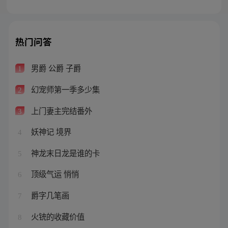
热门问答
男爵 公爵 子爵
1
幻宠师第一季多少集
2
上门妻主完结番外
3
妖神记 境界
4
神龙末日龙是谁的卡
5
顶级气运 悄悄
6
爵字几笔画
7
火铳的收藏价值
8