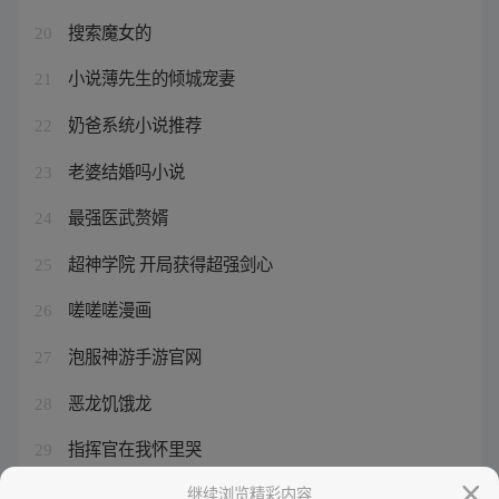
搜索魔女的
20
小说薄先生的倾城宠妻
21
奶爸系统小说推荐
22
老婆结婚吗小说
23
最强医武赘婿
24
超神学院 开局获得超强剑心
25
嗟嗟嗟漫画
26
泡服神游手游官网
27
恶龙饥饿龙
28
指挥官在我怀里哭
29
男主薄夜是什么小说
继续浏览精彩内容
30