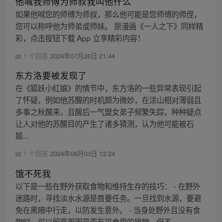
他喊我师傅为师叔我叫他什么
如果他喊您的师傅为师叔，那么他可能是您师傅的师侄，
您可以称呼他为师弟或师妹。 原漫画《一人之下》同样精
彩，点击按钮下载 App 立享精彩内容！
1 个回答
2024年07月26日 21:44
东方洛要被发现了
在《狐妖小红娘》的情节中，东方洛的一些异常表现引起
了怀疑，例如他苏醒的时机颇为微妙，在涂山相对薄弱且
多事之秋醒来，且醒后一气盟女弟子频繁失踪，种种疑点
让人对他的苏醒目的产生了诸多猜测，认为他可能被石
姬...
1 个回答
2024年08月03日 13:24
饿不死我
以下是一些在野外获取食物和维持生存的技巧： - 在野外
迷路时，寻找淡水水源是首要任务。一旦找到水源，要避
免在黑暗中行走，以防发生意外。 - 当身处野外且没有食
物时，可以留意周围是否有可食用的植物，但不...