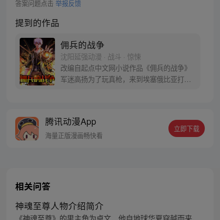
答案问题点击
举报反馈
提到的作品
佣兵的战争
沈阳延强动漫 · 战斗 · 惊悚
改编自起点中文网小说作品《佣兵的战争》
军迷高扬为了玩真枪，来到埃塞俄比亚打
猎，却不幸遭遇空难，九死一生后流落非洲
草原，遭遇枪战以及各种危险，最后被一个
神秘部落所救，历经千险回国，却不想父母
腾讯动漫App
遇上麻烦，被欺辱、恐吓… 高扬最终选择了
立即下载
雇佣兵的道路，一个普通的军迷，又究竟能
海量正版漫画畅快看
在国际佣兵界达到怎样的高度？
相关问答
神魂至尊人物介绍简介
《神魂至尊》的男主角为卓文，他自地球华夏穿越而来，