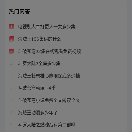
热门问答
电视剧大奉打更人一共多少集
1
海贼王136集讲的什么
2
斗破苍穹22集在线观看免费视频
3
斗罗大陆2全集多少集
4
海贼王壮志雄心鹰眼保底多少抽
5
斗破苍穹动漫1-4季
6
斗破苍穹小说免费全文阅读全文
7
海贼王动漫多少年了
8
斗罗大陆之燃魂战有第二部吗
9