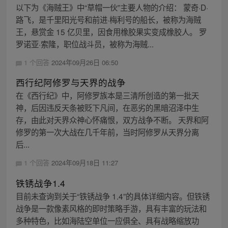
以下为《海贼王》中“草帽一伙”主要人物的介绍： 蒙奇·D·
路飞，是千里阳光号和前进·梅利号的船长，被称为海贼
王，悬赏金 15 亿贝里，因食用橡胶果实变成橡胶人。 罗
罗诺亚·索隆，职位战斗员，被称为海贼...
1 个回答
2024年09月26日 06:50
西行纪阿修罗与天界的战争
在《西行纪》中，阿修罗族本是三清所创造的第一批天
神，后因违反天条被贬下凡间，在恶劣的黑暗沼泽中生
存，由此对天界众神心怀痛恨，双方战争不断。 天界和阿
修罗的第一次大战在几千年前，当时阿修罗从天界分离
后...
1 个回答
2024年09月18日 11:27
铁锈战争1.4
目前未查询到关于“铁锈战争 1.4”的具体详细内容。但铁锈
战争是一款像素风格的即时策略手游，具有丰富的玩法和
多种特色，比如海陆空单位一应俱全、具有战略缩放功