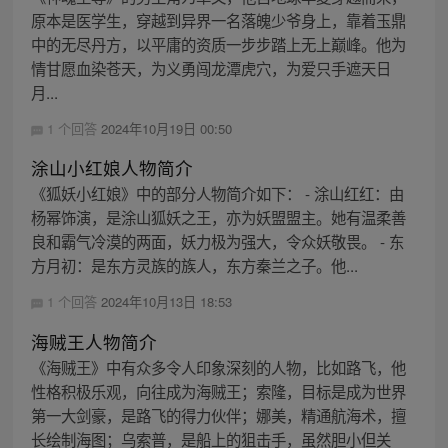
原本是医学生，穿越到异界一名落魄少爷身上，靠着玉鼎
中的无尽丹方，以平庸的资质一步步踏上无上巅峰。他为
情甘愿血染苍天，为义勇闯龙潭虎穴，为爱只手遮天日
月...
1 个回答
2024年10月19日 00:50
涂山小红娘人物简介
《狐妖小红娘》中的部分人物简介如下： - 涂山红红：由
杨幂饰演，是涂山狐妖之王，亦为妖盟盟主。她有温柔善
良和霸气冷漠的两面，妖力极为强大，令众妖敬畏。 - 东
方月初：是东方灵族的族人，东方秦兰之子。他...
1 个回答
2024年10月13日 18:53
海贼王人物简介
《海贼王》中有众多令人印象深刻的人物，比如路飞，他
性格积极乐观，向往成为海贼王；索隆，目标是成为世界
第一大剑豪，是路飞的得力伙伴；娜美，精通航海术，擅
长绘制海图；乌索普，是船上的狙击手，虽然胆小但关