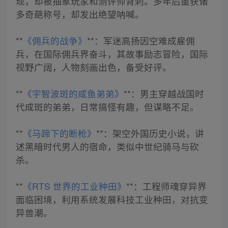
现，却被抽象玩家和测评师背刺。多年后虽获诸
多奇葩称号，却发出绝望呐喊。
**
《佣兵的战争》
**：军迷高扬因空难成雇佣
兵，在国际佣兵界奋斗，其故事励志冒险，国际
视野广阔，人物刻画出色，备受好评。
**
《宇智波斑的咸鱼弟弟》
**：男主穿越战国时
代成斑的弟弟，日常搞怪有趣，但谋略不足。
**
《马蹄下的断枪》
**：架空外国历史小说，讲
述黑暗时代男人的宿命，类似中世纪骑马与砍
杀。
**
《RTS 世界的工业种田》
**：工程师魂穿异界
面临困境，利用系统发展科技工业种田，对抗变
异兽潮。