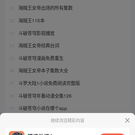
海贼王女帝出场的所有集数
21
海贼王115本
22
斗破苍穹影视播放
23
海贼王女帝经典台词
24
斗破苍穹漫画免费重生
25
海贼王女帝本子集数大全
26
斗罗大陆1小说免费阅读完整版
27
斗破苍穹年番动漫全集126
28
斗破苍穹小说在哪个app
29
斗破苍穹全集在线观看动画片
继续浏览精彩内容
30