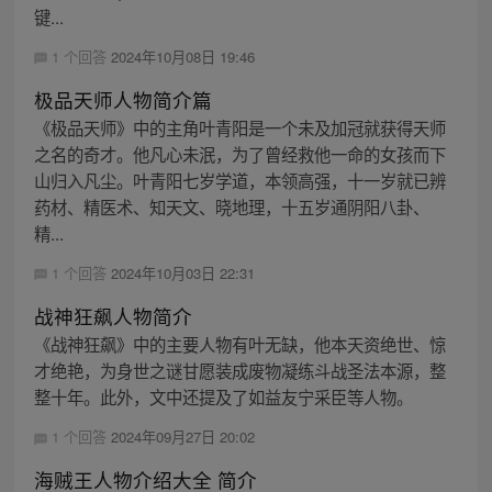
键...
1 个回答
2024年10月08日 19:46
极品天师人物简介篇
《极品天师》中的主角叶青阳是一个未及加冠就获得天师
之名的奇才。他凡心未泯，为了曾经救他一命的女孩而下
山归入凡尘。叶青阳七岁学道，本领高强，十一岁就已辨
药材、精医术、知天文、晓地理，十五岁通阴阳八卦、
精...
1 个回答
2024年10月03日 22:31
战神狂飙人物简介
《战神狂飙》中的主要人物有叶无缺，他本天资绝世、惊
才绝艳，为身世之谜甘愿装成废物凝练斗战圣法本源，整
整十年。此外，文中还提及了如益友宁采臣等人物。
1 个回答
2024年09月27日 20:02
海贼王人物介绍大全 简介