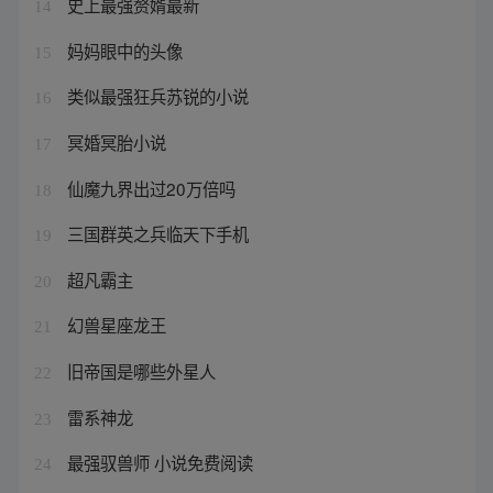
史上最强赘婿最新
14
妈妈眼中的头像
15
类似最强狂兵苏锐的小说
16
冥婚冥胎小说
17
仙魔九界出过20万倍吗
18
三国群英之兵临天下手机
19
超凡霸主
20
幻兽星座龙王
21
旧帝国是哪些外星人
22
雷系神龙
23
最强驭兽师 小说免费阅读
24