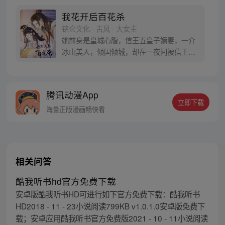
我花开后百花杀
铭仑文化 · 古风 · 大女主
她前身是皇城心腹，信王五皇子嫡妻，一介
冰山美人，倾国倾城，却在一夜间被信王屠
杀满门，含恨而死，一朝重生成西北将军沈
家嫡女，金手指一路开挂，谋权倾心，权倾
天下！ 她高贵、冷艳、睥睨众生，世间无一
腾讯动漫App
人一事能令她动容。
立即下载
海量正版漫画畅快看
相关问答
酷我听书hd官方免费下载
安卓版酷我听书HD可进行如下官方免费下载：酷我听书
HD2018 - 11 - 23小说阅读799KB v1.0.1.0安卓版免费下
载；安卓应用酷我听书官方免费版2021 - 10 - 11小说阅读