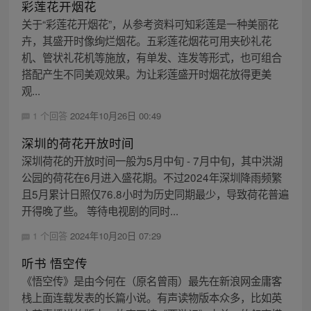
彩莲花开烟花
关于“彩莲花开烟花”，从参考资料可知彩莲是一种美丽花
卉，其盛开时像绚烂烟花。五彩莲花烟花可用夹砂礼花
机、管状礼花机等施放，有单发、连发等形式，也可组合
搭配产生不同美观效果。为让彩莲盛开时烟花放得更美
观...
1 个回答
2024年10月26日 00:49
深圳的荷花开放时间
深圳荷花的开放时间一般为5月中旬 - 7月中旬，其中洪湖
公园的荷花在6月进入盛花期。不过2024年深圳降雨频繁
且5月累计日照仅76.8小时为历史同期最少，导致荷花普遍
开得晚了些。 等待电视剧的同时...
1 个回答
2024年10月20日 07:29
听书 悟空传
《悟空传》是由今何在（原名曾雨）最先在新浪网金庸客
栈上面连载发表的长篇小说。有声读物版本众多，比如英