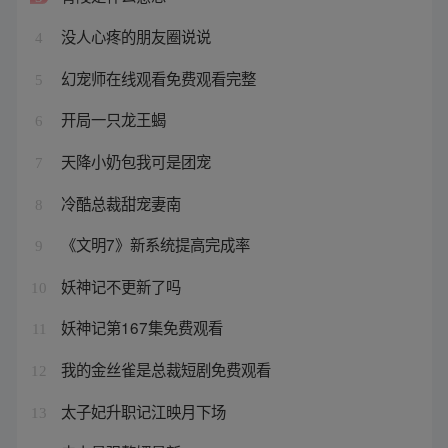
没人心疼的朋友圈说说
4
幻宠师在线观看免费观看完整
5
开局一只龙王蝎
6
天降小奶包我可是团宠
7
冷酷总裁甜宠妻南
8
《文明7》新系统提高完成率
9
妖神记不更新了吗
10
妖神记第167集免费观看
11
我的金丝雀是总裁短剧免费观看
12
太子妃升职记江映月下场
13