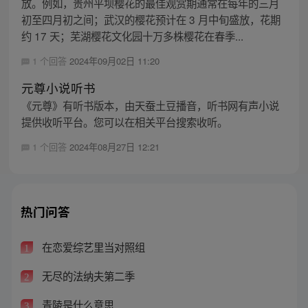
放。例如，贵州平坝樱花的最佳观赏期通常在每年的三月
初至四月初之间；武汉的樱花预计在 3 月中旬盛放，花期
约 17 天；芜湖樱花文化园十万多株樱花在春季...
1 个回答
2024年09月02日 11:20
元尊小说听书
《元尊》有听书版本，由天蚕土豆播音，听书网有声小说
提供收听平台。您可以在相关平台搜索收听。
1 个回答
2024年08月27日 12:21
热门问答
在恋爱综艺里当对照组
1
无尽的法纳夫第二季
2
青陵是什么意思
3