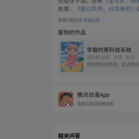
但整体不错。还有
《宝可梦：他
故事，
《我以机甲，对决神灵》
答案问题点击
举报反馈
提到的作品
学霸的黑科技系统
噼咔噼 寂夏 · 系统 · 励志
使用黑科技系统，走进知识
腾讯动漫App
海量正版漫画畅快看
相关问答