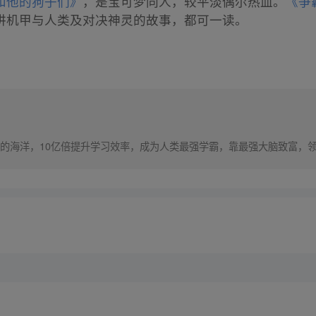
和他的狗子们》
，是宝可梦同人，较平淡偶尔热血。
《争
讲机甲与人类及对决神灵的故事，都可一读。
的海洋，10亿倍提升学习效率，成为人类最强学霸，靠最强大脑致富，