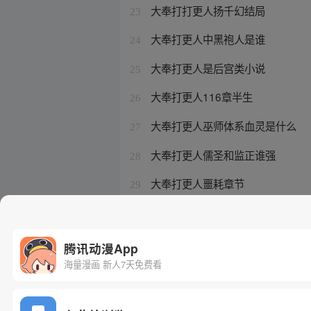
大奉打打更人扬千幻结局
23
大奉打更人中黑袍人是谁
24
大奉打更人是后宫类小说
25
大奉打更人116章半生
26
大奉打更人巫师体系血灵是什么
27
大奉打更人儒圣和监正谁强
28
大奉打更人噩耗章节
29
大奉打更人 术士体系晋升真难
30
腾讯动漫App
海量漫画 新人7天免费看