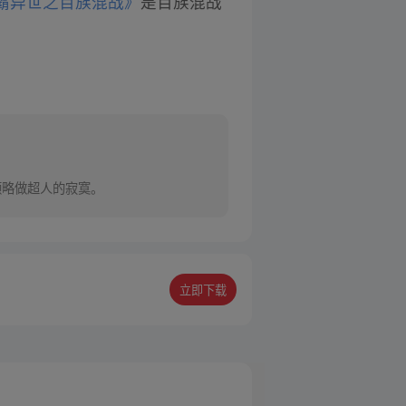
霸异世之百族混战》
是百族混战
领略做超人的寂寞。
立即下载