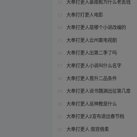
大奉打更人慕南栀为什么老丢钱
12
大奉打打更人电影
13
大奉打更人是哪个小说改编的
14
大奉打更人云州案电视剧
15
大奉打更人出第二季了吗
16
大奉打更人小说叫什么名字
17
大奉打更人晋升二品条件
18
大奉打更人说书魏渊出征第几章
19
大奉打更人巫神教是什么
20
大奉打更人2宣布退出春节档
21
大奉打更人 南宫倩柔
22