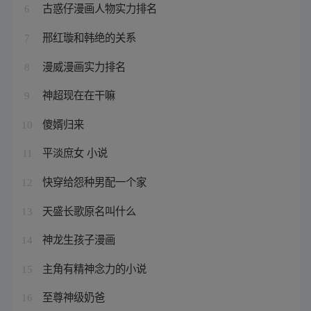
古惑仔漫画人物实力排名
6
邢红璇和韩绝的关系
7
漫威漫画实力排名
8
神超现在在干嘛
9
傻婿归来
10
平淡庶女 小说
11
快穿给怨种男配一个家
12
天盛长歌原名叫什么
13
神龙生孩子漫画
14
主角有精神念力的小说
15
至尊神级奶爸
16