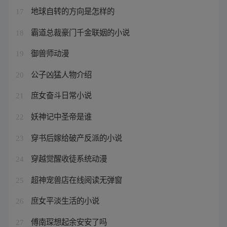
地球自转的方向是怎样的
17
霸道总裁豪门千金联姻的小说
18
御兽师动漫
19
公子凶猛人物介绍
20
庶女奋斗日常小说
21
妖神记中圣帝是谁
22
穿书后嫁给破产反派的小说
23
穿越觉醒收徒系统动漫
24
超神宠兽店在线阅读无弹窗
25
庶女平淡生活的小说
26
傅南琛想起余安安了吗
27