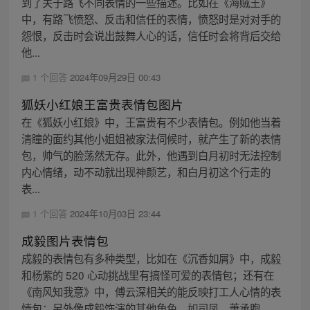
到了关于路飞不同表情的一些描述。比如在《海贼王》
中，有路飞愤怒、反击和信任的表情，愤怒时是对对手的
怨恨，反击时会说出鼓舞人心的话，信任时会将背后交给
他...
1 个回答
2024年09月29日 00:43
狐妖小红娘王富贵表情包图片
在《狐妖小红娘》中，王富贵有不少表情包。例如他当着
清瞳的面约其他小姐姐被家法伺候时，就产生了新的表情
包，帅气的脸荡然无存。此外，他遇到白月初时无法控制
内心情绪，动不动就出现神颜艺，和白月初这个行走的
表...
1 个回答
2024年10月03日 23:44
成毅图片表情包
成毅的表情包有多种类型，比如在《沉香如屑》中，成毅
和杨紫的 520 心动挑战里有搞怪可爱的表情包；还有在
《南风知我意》中，傅云深相关的能反映打工人心情的表
情包；另外像成毅饰演的其他角色，如司凤、萧承煦...