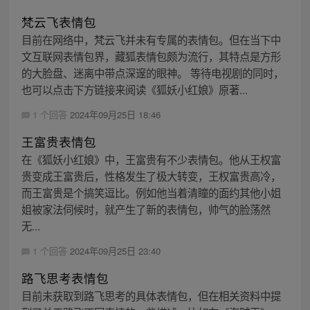
梵云飞表情包
目前在网络中，梵云飞并未有专属的表情包。但在当下中
文互联网表情包界，藏狐表情包颇为流行，其特点是方形
的大脸盘、迷离中带点深邃的眼神。 等待电视剧的同时，
也可以点击下方链接来阅读《狐妖小红娘》原著...
1 个回答
2024年09月25日 18:46
王富贵表情包
在《狐妖小红娘》中，王富贵有不少表情包。他从王权富
贵变成王富贵后，性格发生了极大转变，王权富贵高冷，
而王富贵是个搞笑逗比。例如他当着清瞳的面约其他小姐
姐被家法伺候时，就产生了新的表情包，帅气的脸荡然
无...
1 个回答
2024年09月25日 23:40
路飞思考表情包
目前未获取到路飞思考的具体表情包，但在相关资料中提