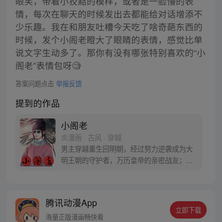
眼笑，带着小狡黠的模样，或者是一脸懵的表
情，每次在聊天的时候发出去都能给对话增添不
少乐趣。我在和朋友吐槽今天吃了啥奇葩东西的
时候，发个小阁老瞪大了眼睛的表情，感觉比单
说文字生动多了。那你有没有哪张特别喜欢的“小
阁老”表情包呀🧐
答案问题点击
举报反馈
提到的作品
小阁老
炎漫画 · 古风 · 穿越
男主穿越重生回明朝，经过努力逆袭成为大
明王朝的守护者，万历皇帝的亲密战友；把
老爹推上内阁首辅宝座； 成为人类文明史上
最富有的人；他是控制吏部三十年的幕后黑
手，化身为大明通吃商政两界的“教父”！
腾讯动漫App
立即下载
海量正版漫画畅快看