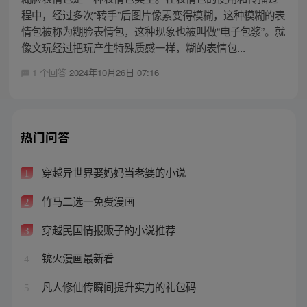
程中，经过多次“转手”后图片像素变得模糊，这种模糊的表
情包被称为糊脸表情包，这种现象也被叫做“电子包浆”。就
像文玩经过把玩产生特殊质感一样，糊的表情包...
1 个回答
2024年10月26日 07:16
热门问答
穿越异世界娶妈妈当老婆的小说
1
竹马二选一免费漫画
2
穿越民国情报贩子的小说推荐
3
铳火漫画最新看
4
凡人修仙传瞬间提升实力的礼包码
5