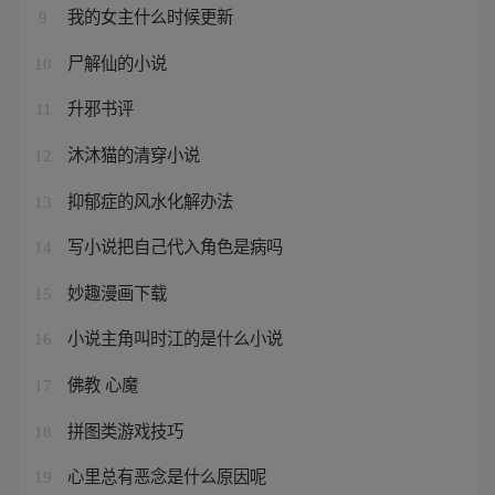
我的女主什么时候更新
9
尸解仙的小说
10
升邪书评
11
沐沐猫的清穿小说
12
抑郁症的风水化解办法
13
写小说把自己代入角色是病吗
14
妙趣漫画下载
15
小说主角叫时江的是什么小说
16
佛教 心魔
17
拼图类游戏技巧
18
心里总有恶念是什么原因呢
19