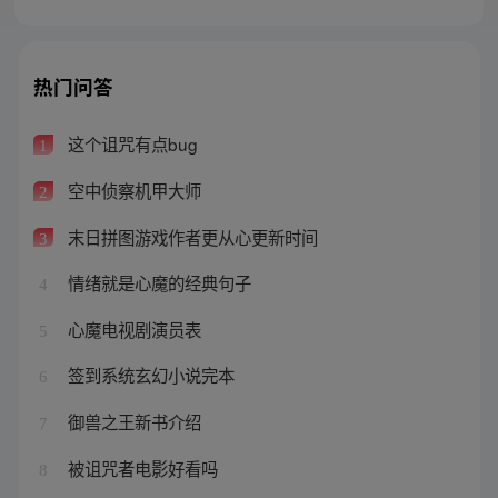
热门问答
这个诅咒有点bug
1
空中侦察机甲大师
2
末日拼图游戏作者更从心更新时间
3
情绪就是心魔的经典句子
4
心魔电视剧演员表
5
签到系统玄幻小说完本
6
御兽之王新书介绍
7
被诅咒者电影好看吗
8