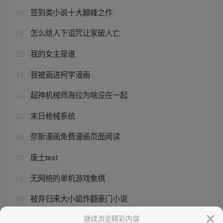
签到类小说十大巅峰之作
20
怎么给人下诅咒让家破人亡
21
我的女主是谁
22
我被画进柯学漫画
23
超神机械师海拉为啥没在一起
24
末日枪械系统
25
奈斯漫画免费漫画页面阅读
26
废土text
27
无网络的单机游戏象棋
28
被弃归来大小姐炸翻豪门小说
29
及时止损叫什么
继续浏览精彩内容
30