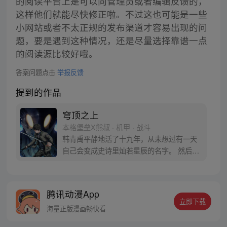
的阅读平台上是可以向管理员或者编辑反馈的，
这样他们就能尽快修正啦。不过这也可能是一些
小网站或者不太正规的发布渠道才容易出现的问
题，要是遇到这种情况，还是尽量选择靠谱一点
的阅读源比较好哦。
答案问题点击
举报反馈
提到的作品
穹顶之上
本格堡垒X熊叔 · 机甲 · 战斗
韩青禹平静地活了十九年，从未想过有一天
自己会变成史诗里灿若星辰的名字。 然后意
外发生了，少年被强塞了一把刀，开始面对
他曾一无所知的一切：文明入侵、蔚蓝联
军、源能机动装置、唯一目击军团；放逐之
腾讯动漫App
刃、溪流锋锐…他的心眼很小，他是全面征
立即下载
兵时代印在汽车和高楼上的“The青少校”；他
海量正版漫画畅快看
将在天顶战争中，劈出那一刀。