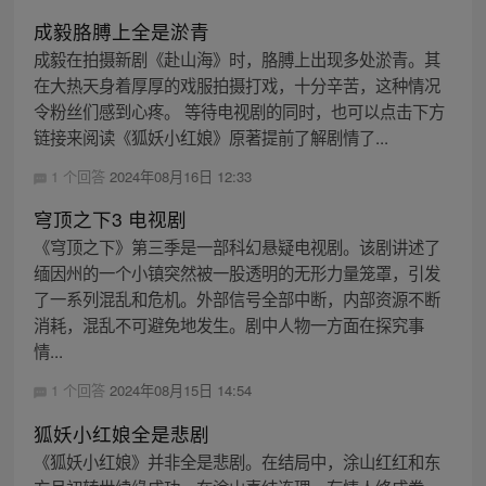
成毅胳膊上全是淤青
成毅在拍摄新剧《赴山海》时，胳膊上出现多处淤青。其
在大热天身着厚厚的戏服拍摄打戏，十分辛苦，这种情况
令粉丝们感到心疼。 等待电视剧的同时，也可以点击下方
链接来阅读《狐妖小红娘》原著提前了解剧情了...
1 个回答
2024年08月16日 12:33
穹顶之下3 电视剧
《穹顶之下》第三季是一部科幻悬疑电视剧。该剧讲述了
缅因州的一个小镇突然被一股透明的无形力量笼罩，引发
了一系列混乱和危机。外部信号全部中断，内部资源不断
消耗，混乱不可避免地发生。剧中人物一方面在探究事
情...
1 个回答
2024年08月15日 14:54
狐妖小红娘全是悲剧
《狐妖小红娘》并非全是悲剧。在结局中，涂山红红和东