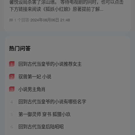
馨悦设局杀害了涂山璟。 等待电视剧的同时，也可以点击
下方链接来阅读《狐妖小红娘》原著提前了解...
1 个回答
2024年08月06日 21:48
热门问答
回到古代当皇爷的小说推荐女主
1
驭兽第一妃 小说
2
小说男主角肖
3
回到古代当皇爷的小说有哪些名字
4
第一御灵师 穿书 狐狸小玖
5
回到古代当皇后陆昭昭
6