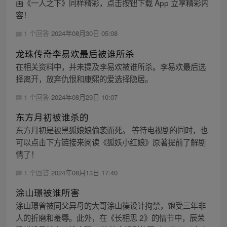
画《一人之下》同样精彩，点击按钮下载 App 立享精彩内
容！
1 个回答
2024年08月30日 05:08
龙珠传奇李易欢最后被谁所杀
在相关资料中，并未提及李易欢被谁所杀。李易欢最后选
择离开，放弃仇恨和康熙的爱选择隐居。
1 个回答
2024年08月29日 10:07
东方月初被谁杀的
东方月初是被黑狐娘娘偷袭而死。 等待电视剧的同时，也
可以点击下方链接来阅读《狐妖小红娘》原著提前了解剧
情了！
1 个回答
2024年08月13日 17:40
涂山璟被谁所害
涂山璟曾被同父异母的大哥涂山篌设计拘禁，饱受三年非
人的折磨和羞辱。此外，在《长相思 2》的情节中，辰荣