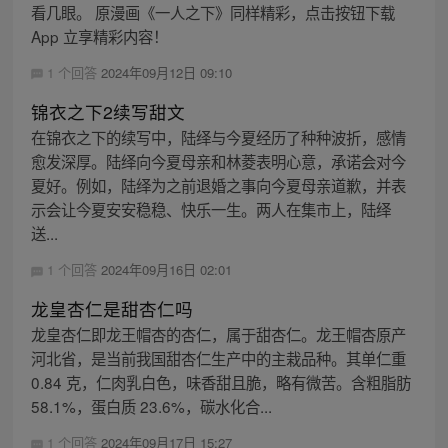
看几眼。 原漫画《一人之下》同样精彩，点击按钮下载
App 立享精彩内容！
1 个回答
2024年09月12日 09:10
锦衣之下2续写甜文
在锦衣之下的续写中，陆绎与今夏经历了种种波折，感情
愈发深厚。陆绎向今夏母亲和林菱表明心意，承诺会对今
夏好。例如，陆绎为之前退婚之事向今夏母亲道歉，并表
示会让今夏安安稳稳、快乐一生。两人在集市上，陆绎
送...
1 个回答
2024年09月16日 02:01
龙皇杏仁是甜杏仁吗
龙皇杏仁即龙王帽杏的杏仁，属于甜杏仁。龙王帽杏原产
河北省，是当前我国甜杏仁生产中的主栽品种。其单仁重
0.84 克，仁肉乳白色，味香甜且脆，略有微苦。含粗脂肪
58.1%，蛋白质 23.6%，碳水化合...
1 个回答
2024年09月17日 15:27