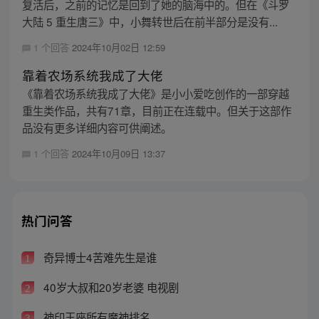
复活后，之前的记忆是回到了她的脑海中的。但在《斗罗
大陆 5 重生唐三》中，小舞转世后在前半部分是没有...
1 个回答
2024年10月02日 12:59
靠着农场系统我成了大佬
《靠着农场系统我成了大佬》是小小爱吃创作的一部穿越
重生类作品，共有71章，目前正在连载中。但关于这部作
品没有更多详细内容可供阐述。
1 个回答
2024年10月09日 13:37
热门问答
奇异博士4苦难先生是谁
1
40岁大叔和20岁老婆 电视剧
2
神印王座所有魔神排名
3