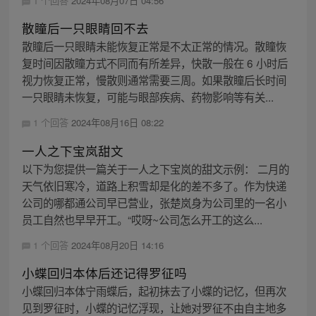
1 个回答
2024年08月07日 04:56
散瞳后一只眼睛回不去
散瞳后一只眼睛未能恢复正常是不太正常的情况。散瞳恢
复时间因散瞳方式不同而有所差异，快散一般在 6 小时后
视力恢复正常，慢散则通常需要三周。如果散瞳后长时间
一只眼睛未恢复，可能与眼部疾病、药物影响等有关...
1 个回答
2024年08月16日 08:22
一人之下宝岚甜文
以下为您提供一篇关于一人之下宝岚的甜文示例： 二月的
天气依旧寒冷，道路上积雪却是化的差不多了。作为快递
公司的哪都通公司早已营业，张楚岚身为公司里的一名小
员工自然也早早开工。“哎呀~公司怎么开工的这么...
1 个回答
2024年08月20日 14:16
小蝶回归本体后还记得罗征吗
小蝶回归本体宁雨蝶后，起初抹去了小蝶的记忆，但再次
见到罗征时，小蝶的记忆浮现，让她对罗征不由自主地多