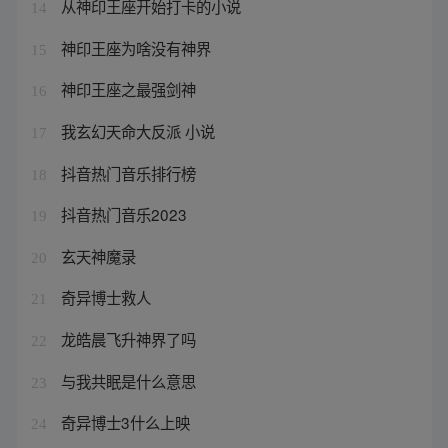
从神印王座开始打卡的小说
14
神印王座为啥没有神界
15
神印王座之最强剑神
16
我玄幻天命大反派 小说
17
抖音热门音乐排行榜
18
抖音热门音乐2023
19
玄天神魔录
20
奇异博士救人
21
龙皓晨飞升神界了吗
22
与我共眠是什么意思
23
奇异博士3什么上映
24