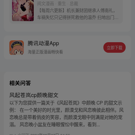
阅文漫画 · 重生 · 总裁
【每周六更新】机长兼财团继承人傅南礼，
车祸失忆只记得拼死救他的温乔 扫地出门的
才女温乔，莫名重生还得了一种“离开傅南礼
就会死的病” 众名媛：“都说傅大公子腹黑深
沉，怎么就栽在这满嘴谎话的小狐狸精身上
腾讯动漫App
了？” 某大佬目光轻漫：“不将计就计，怎么
立即下载
把小狐狸拐回家？” 【1V1甜宠爽文，双强，
海量正版漫画畅快看
放心入坑】
相关问答
风起苍岚cp颜晚甜文
以下为您提供一篇关于《风起苍岚》中颜晚 CP 的甜文示
例： 在一个美好的时光里，颜漠戈和风恋晚彼此相伴。风
恋晚总是带着俏皮的笑容，而颜漠戈眼中则满是对她的宠
溺。 风恋晚小盆友在睡眼惺忪中醒来，看到...