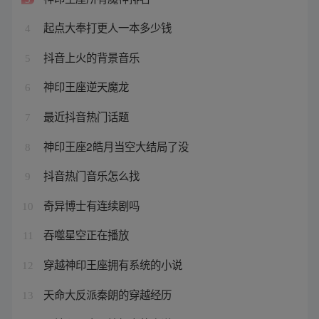
起点大奉打更人一本多少钱
4
抖音上火的背景音乐
5
神印王座逆天魔龙
6
最近抖音热门话题
7
神印王座2皓月当空大结局了没
8
抖音热门音乐怎么找
9
奇异博士有连续剧吗
10
吞噬星空正在播放
11
穿越神印王座拥有系统的小说
12
天命大反派秦朗的穿越经历
13