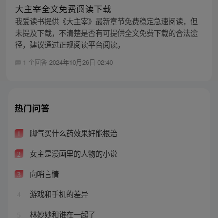
大主宰全文免费阅读下载
我爱读书提供《大主宰》最新章节免费稳定急速阅读，但
未提及下载，不清楚是否有可提供全文免费下载的合法途
径，建议通过正规阅读平台阅读。
1 个回答
2024年10月26日 02:40
热门问答
脚气买什么药效果好能根治
1
女主是漫画里的人物的小说
2
向哨言情
3
游戏和手机的差异
4
林妙妙和谁在一起了
5