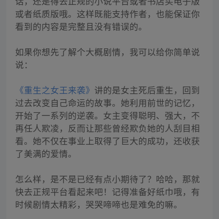
话，还是得去正规的小说平台或者书店买电子版
或者纸质版哦。这样既能支持作者，也能保证你
看到的内容是完整且没有错误的。
如果你想先了解个大概剧情，我可以给你简单说
说：
《重生之女王来袭》
讲的是女主死后重生，回到
过去改变自己命运的故事。她利用前世的记忆，
开始了一系列的逆袭。女主变得聪明、强大，不
再任人欺凌，反而让那些曾经欺负她的人刮目相
看。她不仅在事业上取得了巨大的成功，还收获
了美满的爱情。
怎么样，是不是已经有点小期待了？哈哈，那就
快去正规平台看起来吧！记得准备好纸巾哦，有
时候剧情太精彩，哭哭啼啼也是难免的嘛。