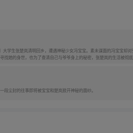
！】大学生张楚岚清明回乡，遭遇神秘少女冯宝宝。素未谋面的冯宝宝却
寻找她的身世，也为了查清自己与爷爷身上的秘密，张楚岚的生活被彻底
一段尘封的往事即将被宝宝和楚岚掀开神秘的面纱。