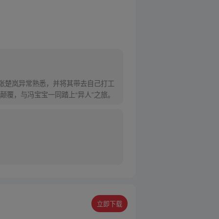
对张楚岚异常熟悉，并将其带去自己打工
颠覆，与冯宝宝一同踏上“异人”之旅。
立即下载