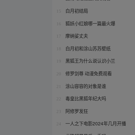
白月初结局
15
狐妖小红娘哪一篇最火爆
16
摩纳娑丈夫
17
白月初和涂山苏苏壁纸
18
黑狐王为什么说认识小兰
19
修罗剑尊 动漫免费观看
20
涂山容容的对象是谁
21
毒皇比黑狐年纪大吗
22
阿修罗发狂
23
一人之下电影2024年几月开播
24