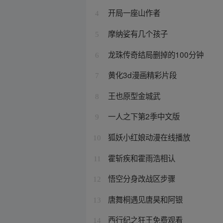
开局一座山作者
4
摩纳娑有几个孩子
5
龙珠传奇结局删掉的100分钟
6
黄化3d漫画精彩片段
7
王也原型金城武
8
一人之下第2季中文版
9
狐妖小红娘动漫在线播放
10
霍斩疾和霍雨浩相认
11
悟空分身改战区步骤
12
唐舞桐遇见唐昊和阿银
13
西行纪之狂王免费观看
14