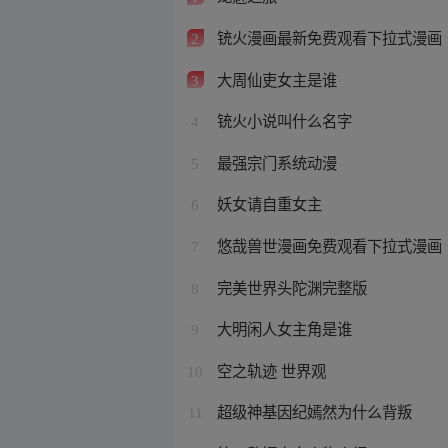
铳火漫画最新免费观看下拉式漫画
2
大周仙吏女主是谁
3
铳火小说叫什么名字
4
最强宗门系统动漫
5
妖女请自重女主
6
悠哉兽世漫画免费观看下拉式漫画
7
完美世界头陀渊完整版
8
大明闲人女主角是谁
9
空之轨迹 世界观
10
超级神基因纪嫣然为什么背叛
11