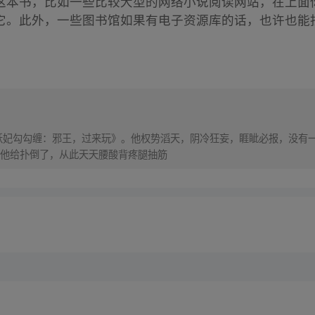
这本书，比如一些比较大型的网络小说阅读网站，在上面
它。此外，一些图书馆如果有电子资源库的话，也许也能
妖妃勾勾缠：邪王，过来玩》。他权势滔天，阴冷狂妄，睚眦必报，没有
他给扑倒了，从此天天腰酸背疼腿抽筋