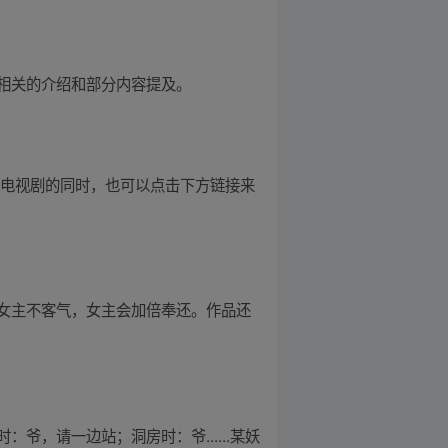
相关的介绍和部分内容提及。
待电视剧的同时，也可以点击下方链接来
女主不客气，女主会加倍奉还。作品还
，请一边站；洞房时：爷......某妖