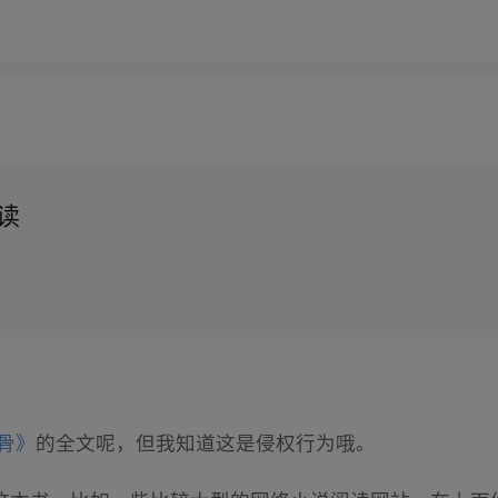
读
骨》
的全文呢，但我知道这是侵权行为哦。