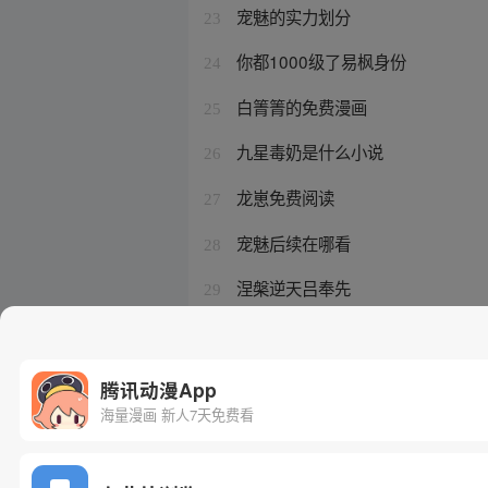
宠魅的实力划分
23
你都1000级了易枫身份
24
白箐箐的免费漫画
25
九星毒奶是什么小说
26
龙崽免费阅读
27
宠魅后续在哪看
28
涅槃逆天吕奉先
29
吾皇体质无敌漫画免费观看
30
腾讯动漫App
海量漫画 新人7天免费看