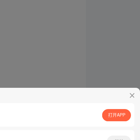
打开APP