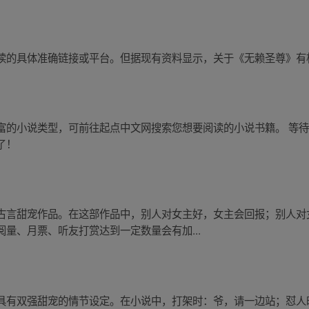
读的具体准确链接或平台。但据现有资料显示，关于《无赖圣尊》有
富的小说类型，可前往起点中文网搜索您想要阅读的小说书籍。 等
了！
古言甜宠作品。在这部作品中，别人对女主好，女主会回报；别人对
量、月票、听友打赏达到一定数量会有加...
有双强甜宠的情节设定。在小说中，打架时：爷，请一边站；怼人时：爷