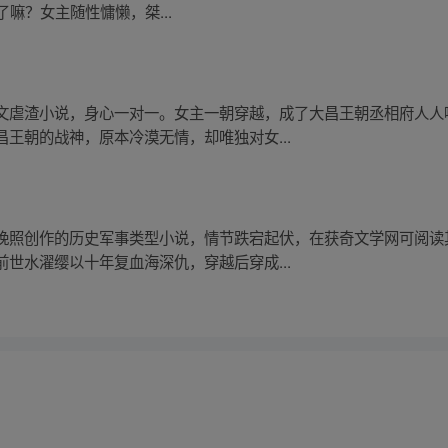
了嘛？女主随性慵懒，桀...
文虐渣小说，身心一对一。女主一朝穿越，成了大昌王朝丞相府人人
王朝的战神，原本冷漠无情，却唯独对女...
晚照创作的历史军事类型小说，情节跌宕起伏，在获奇文学网可阅读
世水濯缨以十年复血海深仇，穿越后穿成...