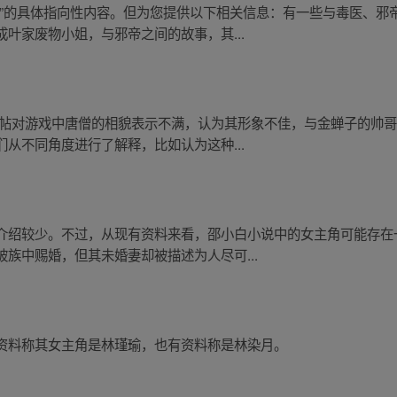
猛”的具体指向性内容。但为您提供以下相关信息：有一些与毒医、邪
叶家废物小姐，与邪帝之间的故事，其...
发帖对游戏中唐僧的相貌表示不满，认为其形象不佳，与金蝉子的帅
从不同角度进行了解释，比如认为这种...
介绍较少。不过，从现有资料来看，邵小白小说中的女主角可能存在
族中赐婚，但其未婚妻却被描述为人尽可...
资料称其女主角是林瑾瑜，也有资料称是林染月。