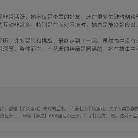
现非常活跃，她不仅是李昂的好友，还在很多关键时刻给
的互动非常多。特别是在面对困境时，她总是能冷静应对
经历了许多冒险和挑战，最终走到了一起。虽然书中没有
常深厚。整体而言，王丛珊的结局是圆满的，她在故事中
绝，都是【杀场游戏】失败的后果， 而第七次杀场游戏，关乎人类族群
终任务…… 玩家【李昂】AKA骚话小王子，打了打哈欠：“喂，这对于
有点困难啊？”