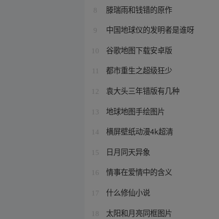
滕瑞雨和钱错的原作
8
中国地球仪的发明者是谁呀
9
谷歌地图下载安卓版
10
都市重生之超级狂少
11
袁大头三年错版有几种
12
地球地图手绘图片
13
横屏壁纸动漫4k超清
14
日月同天异象
15
情事在爱情中的含义
16
什么修仙小说
17
太阳和月亮同框图片
18