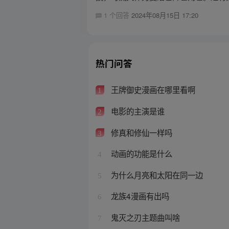
1 个回答
2024年08月15日 17:20
热门问答
王牌御史漫画在哪里看啊
1
电影的主演是谁
2
修真和修仙一样吗
3
动画的功能是什么
4
为什么月亮和太阳在同一边
5
龙族4漫画有出吗
6
鬼灭之刃主题曲叫啥
7