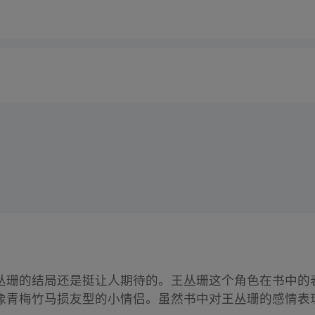
丛珊的结局还是挺让人期待的。王丛珊这个角色在书中的
像青梅竹马损友型的小情侣。虽然书中对王丛珊的感情表