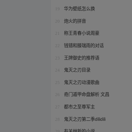
华为壁纸怎么换
19
炮火的拼音
20
称王青春小说周豪
21
钱错和滕瑞雨的对话
22
王牌御史的推荐语
23
鬼灭之刃目录
24
鬼灭之刃动漫歌曲
25
奇门遁甲命盘解析 文昌
26
都市之至尊军主
27
鬼灭之刃第二季dilidili
28
有关林新的小说
29