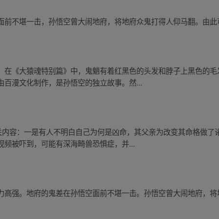
面前不堪一击，孙悟空曾大闹地府，将地府众鬼打得人仰马翻。由此
。在《大猿魂特别篇》中，鬼魈有着红黑色的头发和脖子上黑色的毛
百漫文化制作，是孙悟空的独立故事。然...
相关内容：一是有人不明白自己为何是凶命，其父亲为改变其命格做了
频被吓到，可能有深海畸兽恐惧症，并...
力高强。地府的鬼差在孙悟空面前不堪一击。孙悟空曾大闹地府，将