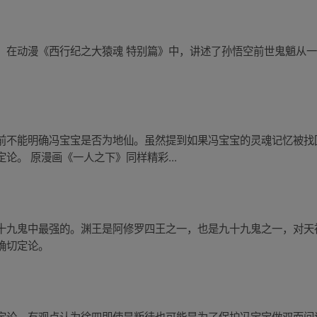
。在动漫《西行纪之大猿魂 特别篇》中，讲述了孙悟空前世鬼魈从
前不能明确冯宝宝是否为地仙。虽然提到如果冯宝宝的灵魂记忆被找
论。 原漫画《一人之下》同样精彩...
十九鬼中最强的。渊王是阿修罗四王之一，也是九十九鬼之一，对天
确切定论。
定论。有观点认为徐四即使是叛徒也可能是为了保护冯宝宝做双面间