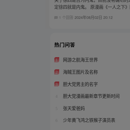
定徐四就是内鬼。 原漫画《一人之下》同样
1 个回答
2024年08月02日 20:12
热门问答
网游之航海王世界
1
海贼王图片及名称
2
胆大党男主的名字
3
胆大党漫画最新章节更新时间
4
张天爱爸妈
5
少年黄飞鸿之铁猴子演员表
6