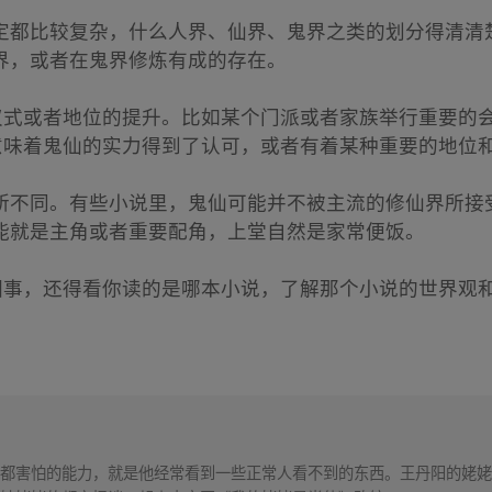
定都比较复杂，什么人界、仙界、鬼界之类的划分得清清
界，或者在鬼界修炼有成的存在。
种仪式或者地位的提升。比如某个门派或者家族举行重要的
往意味着鬼仙的实力得到了认可，或者有着某种重要的地位
所不同。有些小说里，鬼仙可能并不被主流的修仙界所接
能就是主角或者重要配角，上堂自然是家常便饭。
么回事，还得看你读的是哪本小说，了解那个小说的世界观
都害怕的能力，就是他经常看到一些正常人看不到的东西。王丹阳的姥姥