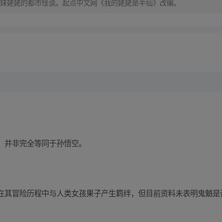
妹姥姥的都市怪谈。起点中文网《我的姥姥是半仙》改编。
，并非完全等同于孙悟空。
在其冒险历程中与人类女孩果子产生羁绊，但目前资料未表明鬼魈是