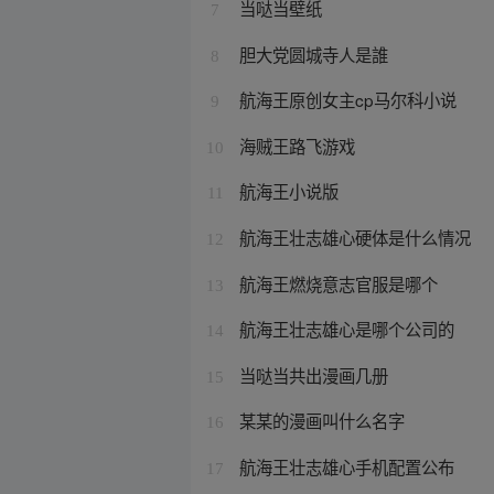
当哒当壁纸
7
胆大党圆城寺人是誰
8
航海王原创女主cp马尔科小说
9
海贼王路飞游戏
10
航海王小说版
11
航海王壮志雄心硬体是什么情况
12
航海王燃烧意志官服是哪个
13
航海王壮志雄心是哪个公司的
14
当哒当共出漫画几册
15
某某的漫画叫什么名字
16
航海王壮志雄心手机配置公布
17