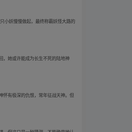
一只小妖慢慢做起，最终称霸妖怪大路的
回，她或许能成为长生不死的陆地神
神怀有极深的仇恨，常年征战天神。但
谍，但这只是一种猜测，不能确凿地认