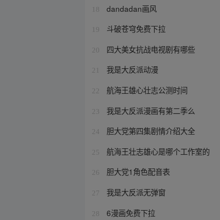
dandadan画风
18
斗破苍穹免费下拉
19
四大美女抗战电视剧有哪些
20
我是大反派动漫
21
航海王雄心壮志公测时间
22
我是大反派漫画有第二季么
23
胆大党第四集剧情介绍大全
24
航海王壮志雄心是哪个工作室的
25
胆大党1角色配音表
26
我是大反派无弹窗
27
6漫画免费下拉
28