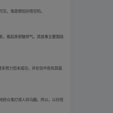
可见，鬼是惧怕孙悟空的。
发，看起来邪魅帅气。其故事主要围绕
诸多努力但未成功，并在信中告知其面
地府众鬼打得人仰马翻。所以，以孙悟