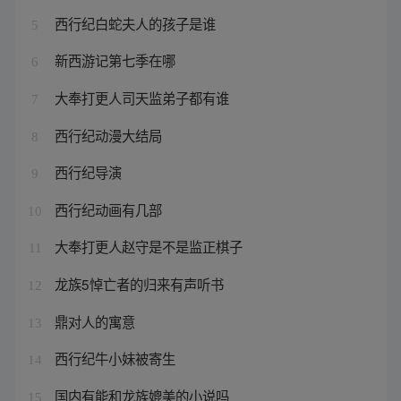
西行纪白蛇夫人的孩子是谁
5
新西游记第七季在哪
6
大奉打更人司天监弟子都有谁
7
西行纪动漫大结局
8
西行纪导演
9
西行纪动画有几部
10
大奉打更人赵守是不是监正棋子
11
龙族5悼亡者的归来有声听书
12
鼎对人的寓意
13
西行纪牛小妹被寄生
14
国内有能和龙族媲美的小说吗
15