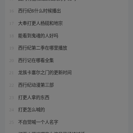
西行纪6什么时候播出
16
大奉打更人杨砚和地宗
17
能看到鬼魂的人好吗
18
西行纪第二季在哪里播放
19
西行记在哪看全集
20
龙族卡塞尔之门的更新时间
21
西行纪动漫第三部
22
打更人拿的东西
23
打更怎么喊的
24
不自觉喊一个人名字
25