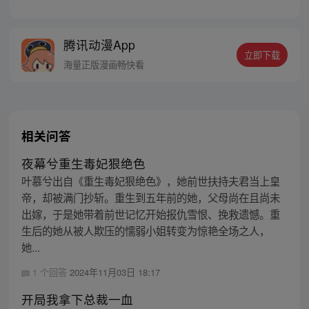
纠葛丛生。 八卦小记者成为了影帝沈凉川的
隐婚妻子。家遭横祸的千金小姐，在人生与
爱情的双轨中，陷入了巨大的漩涡，要用自
腾讯动漫App
己的双手，重新翻天覆地。 改编自公子衍的
立即下载
小说《你是我的恋恋不忘》
海量正版漫画畅快看
相关问答
夜幕兮重生毒妃狠绝色
叶慕兮出自《重生毒妃狠绝色》，她前世扶持夫君当上皇
帝，却被满门抄斩。重生到五年前的她，父母尚在且尚未
出嫁，于是她带着前世记忆开始报仇雪恨、挽救遗憾。重
生后的她从被人欺压的懦弱小姐转变为惊艳全场之人，
她...
1 个回答
2024年11月03日 18:17
开局我拿下总裁一血