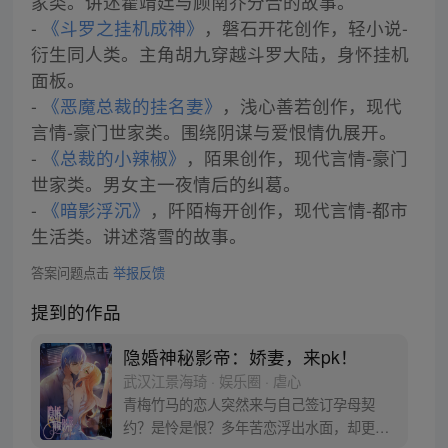
家类。讲述霍靖廷与顾南乔分合的故事。
-
《斗罗之挂机成神》
，磐石开花创作，轻小说-
衍生同人类。主角胡九穿越斗罗大陆，身怀挂机
面板。
-
《恶魔总裁的挂名妻》
，浅心善若创作，现代
言情-豪门世家类。围绕阴谋与爱恨情仇展开。
-
《总裁的小辣椒》
，陌果创作，现代言情-豪门
世家类。男女主一夜情后的纠葛。
-
《暗影浮沉》
，阡陌梅开创作，现代言情-都市
生活类。讲述落雪的故事。
答案问题点击
举报反馈
提到的作品
隐婚神秘影帝：娇妻，来pk！
武汉江景海琦 · 娱乐圈 · 虐心
青梅竹马的恋人突然来与自己签订孕母契
约？是怜是恨？多年苦恋浮出水面，却更加