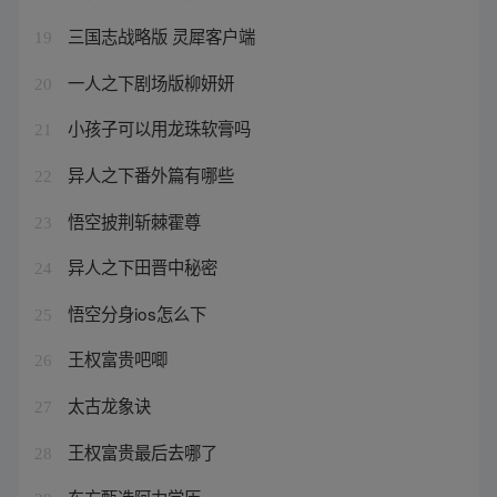
三国志战略版 灵犀客户端
19
一人之下剧场版柳妍妍
20
小孩子可以用龙珠软膏吗
21
异人之下番外篇有哪些
22
悟空披荆斩棘霍尊
23
异人之下田晋中秘密
24
悟空分身ios怎么下
25
王权富贵吧唧
26
太古龙象诀
27
王权富贵最后去哪了
28