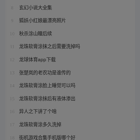
玄幻小说大全集
8
狐妖小红娘最漂亮照片
9
秋杀涂山瞳后续
10
龙珠软膏涂抹之后需要洗掉吗
11
龙球体育app下载
12
张楚岚的老农功是谁传的
13
龙珠软膏涂脸上睡觉可以吗
14
龙珠软膏涂抹后有液体渗出
15
异人之下讲了个啥
16
龙珠软膏涂多久洗掉
17
街机游戏合集手机版哪个好
18