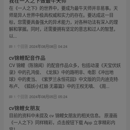
我在一人之下做最牛天师
在《一人之下》的世界中，要成为最牛天师并非易事。天
师是异人世界中极具权威和实力的存在。要达成这一目
标，您需要具备强大的异术能力，对各种功法有深入的理
解和掌握。同时，还需要拥有坚定的意志和过人的智慧，
以...
1 个回答
2024年08月08日 04:24
cv锦鲤配音作品
CV 锦鲤（陈锦闻）的配音作品众多，包括动漫《天宝伏妖
录》中的孔鸿俊、《龙族》中的路明非、电影《冲出地
球》中的麦当、《紫罗兰永恒花园》中文版的贝内迪克特·
布卢、《狐妖小红娘·无暮篇》中的王权无嗔、《周...
1 个回答
2024年08月05日 05:24
cv锦鲤女朋友
目前的资料中未提及 cv 锦鲤女朋友的相关信息。 原漫画
《一人之下》同样精彩，点击按钮下载 App 立享精彩内
容！