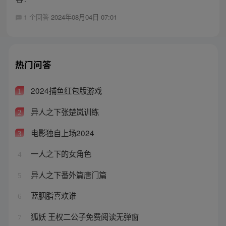
1 个回答
2024年08月04日 07:01
热门问答
2024捕鱼红包版游戏
1
异人之下张楚岚训练
2
电影独自上场2024
3
一人之下的女角色
4
异人之下番外篇唐门篇
5
蓝胭脂喜欢谁
6
狐妖 王权二公子免费阅读无弹窗
7