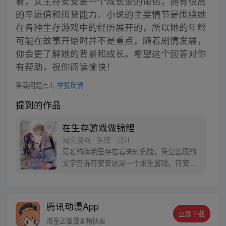
看，女主符安安是一个成长型的角色，拥有很高
的幸运值和囤货能力。小说的主要情节是围绕她
在各种生存游戏中的经历展开的，所以她的年龄
可能在故事开始时并不是重点，随着剧情发展，
你会更了解她的背景和成长。希望这个回答对你
有帮助，祝你阅读愉快！
答案问题点击
举报反馈
提到的作品
在生存游戏做锦鲤
阅文漫画 · 系统 · 战斗
莫名的海港里存在着未知危险，凭空出现的
文字告诉符安安这是一个求生游戏。符安安
以为这只是一场梦，直到游戏告诉她：不遵
守游戏规则会死，没有在游戏里活过三十天
也会死。未知危险的游轮；吞没一切的洪
腾讯动漫App
水……符安安究竟应该如何在各种天灾人
立即下载
祸、资源紧缺的环境中活下来？
海量正版漫画畅快看