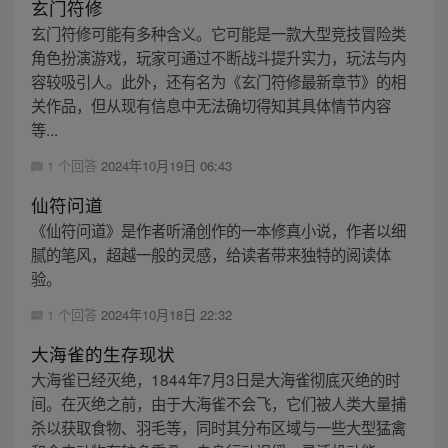
玄门符修
玄门符修可能有多种含义。它可能是一款大型竞技冒险类
角色扮演游戏，玩家可通过不断战斗提升实力，玩法与内
容较吸引人。此外，还有名为《玄门符修最新章节》的相
关作品，但从现有信息中无法确切得知其具体情节内容
等...
1 个回答
2024年10月19日 06:43
仙符问道
《仙符问道》是作者听涌创作的一本修真小说，作者以细
腻的笔风，超越一般的灵感，给读者带来独特的阅读体
验。
1 个回答
2024年10月18日 22:32
大海雀的生存现状
大海雀已经灭绝，1844年7月3日是大海雀彻底灭绝的时
间。在灭绝之前，由于大海雀不会飞，它们被人类大量捕
杀以获取食物、羽毛等，同时其分布区域与一些大型猛禽