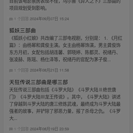
目前该电影票房表现不佳，乌尔善《异人之下》三部曲的
项目规划受到影响。
1 个回答
2024年09月07日 15:24
狐妖三部曲
《狐妖小红娘》共改编了三部电视剧，分别是： 1. 《月红
篇》：由杨幂和龚俊主演。女主由杨幂饰演，男主龚俊饰
东方月初，女配包括胡连馨、郭晓婷、陈都灵、祝绪丹、
张凌赫、陈瑶、杨仕泽等，祝绪丹的官配为茅子俊...
1 个回答
2024年08月21日 11:58
天狂传说三部曲是哪三部
天狂传说三部曲包括《斗罗大陆》《斗罗大陆Ⅱ绝世唐
门》《斗罗大陆Ⅲ龙王传说》。其中，《斗罗大陆》讲述
了穿越到斗罗大陆的唐三修炼武魂，最终成为斗罗大陆最
强者的故事，并铲除了邪恶力量，报了杀母之仇。《斗罗
大...
1 个回答
2024年08月19日 23:59