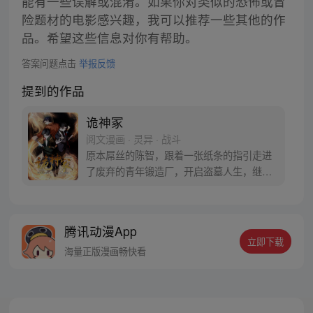
能有一些误解或混淆。如果你对类似的恐怖或冒
险题材的电影感兴趣，我可以推荐一些其他的作
品。希望这些信息对你有帮助。
答案问题点击
举报反馈
提到的作品
诡神冢
阅文漫画 · 灵异 · 战斗
原本屌丝的陈智，跟着一张纸条的指引走进
了废弃的青年锻造厂，开启盗墓人生，继承
姜氏神力。随着探索，陈智竟然发现封神榜
中拯救世人的姜子牙、自己的祖先，并
非“善”人，所谓的神魔与传说相悖，而人类
腾讯动漫App
永远是最弱小、无助、被奴役的…… 这是一
立即下载
个始于信仰的故事，也是一个发现信仰真
海量正版漫画畅快看
相、推倒信仰建立新秩序的故事。