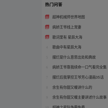
热门问答
超神机械师世界地图
1
病娇王爷线上宠妻
2
歌词里有 星辰大海
3
歌曲中有星辰大海
4
摆烂是什么意思出处和典故
5
病娇王爷靠我续命一口气看完全集
6
摆烂后我掌控王爷芳心漫画35话
7
余生有你甜又暖讲什么的
8
余生有你甜又暖主要讲述什么故事
9
超神之星际争霸免费
10