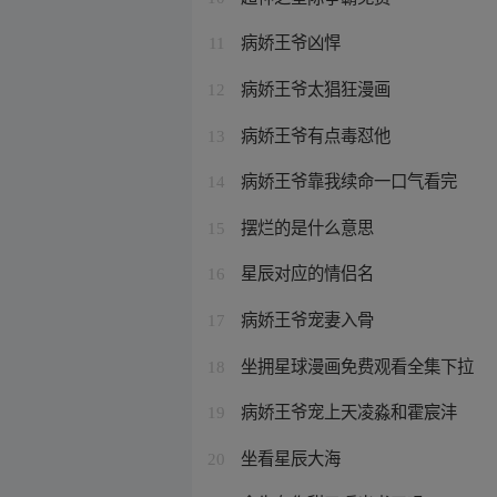
病娇王爷凶悍
11
病娇王爷太猖狂漫画
12
病娇王爷有点毒怼他
13
病娇王爷靠我续命一口气看完
14
摆烂的是什么意思
15
星辰对应的情侣名
16
病娇王爷宠妻入骨
17
坐拥星球漫画免费观看全集下拉
18
病娇王爷宠上天凌淼和霍宸沣
19
坐看星辰大海
20