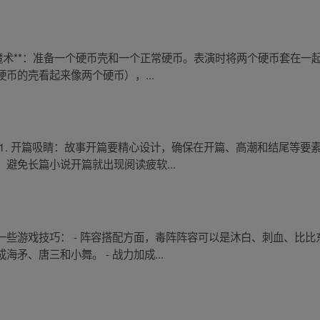
转移魔术**：准备一个硬币壳和一个正常硬币。表演时将两个硬币套在
币的壳看起来像两个硬币），...
1. 开篇吸睛：故事开篇要精心设计，确保在开篇、高潮和结尾等要
避免长篇小说开篇就出现阅读疲软...
一些游戏技巧： - 阵容搭配方面，毒阵阵容可以是沐白、刺血、比
矛、唐三和小舞。 - 战力加成...