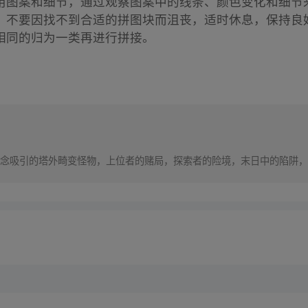
用图案和细节，通过观察图案中的线条、颜色变化和细节
，不要因找不到合适的拼图块而沮丧，适时休息，保持良
相同的归为一类再进行拼接。
念吸引的塔外畸变怪物，上位者的赌局，探索者的险境，末日中的陷阱，