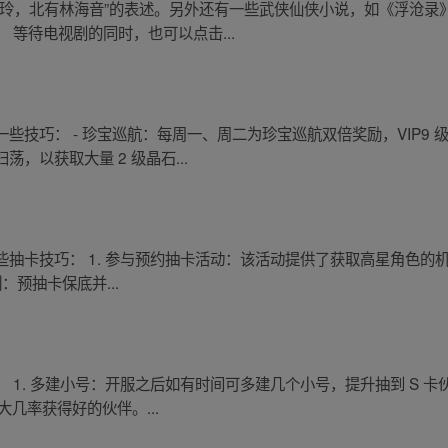
爱玲，北有林海音”的表述。另外还有一些武侠仙侠小说，如《浮沧录
 等待电视剧的同时，也可以点击...
些技巧： - 珍宝巡航：每周一、周二为珍宝巡航双倍奖励，VIP9
，以获取大量 2 级晶石...
卡技巧： 1. 参与预约抽卡活动：该活动提供了获取高星角色的机会，
制：预抽卡保底并...
1. 多建小号：开服之后如有时间可多建几个小号，提升抽到 S 卡伙
大几率获得好的伙伴。...