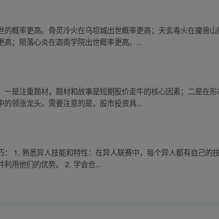
世的概率更高。骨灵冷火在乌坦城出世概率更高；天玄毒火在魔兽山
高；陨落心炎在迦南学院出世概率更高。...
：一是注重题材，题材和故事是短期股价走牛的核心因素；二是在形
的领涨龙头。需要注意的是，股市投资具...
： 1. 熟悉异人技能和特性：在异人联赛中，每个异人都有自己的
他们的优势。 2. 学会合...