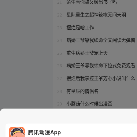
余生有你甜又暖出书了吗
21
星际重生之超神辣椒无间天羽
22
摆烂是啥工作
23
病娇王爷靠我续命全文阅读无弹窗
24
重生病娇王爷宠上天
25
病娇王爷靠我续命下拉式免费观看
26
摆烂后我掌控王爷芳心小说叫什么
27
有星辰的情侣名
28
小蘑菇什么时候出漫画
29
《小蘑菇》动漫
30
腾讯动漫App