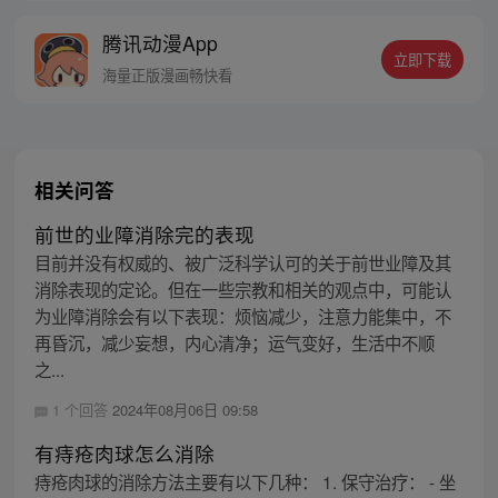
终都会沦为李云心的棋子。 就连拿人魂魄的
腾讯动漫App
黑白阎君见了他也要问一句：食人心魔何处
立即下载
来？ 李云心食人，也食人心。
海量正版漫画畅快看
相关问答
前世的业障消除完的表现
目前并没有权威的、被广泛科学认可的关于前世业障及其
消除表现的定论。但在一些宗教和相关的观点中，可能认
为业障消除会有以下表现：烦恼减少，注意力能集中，不
再昏沉，减少妄想，内心清净；运气变好，生活中不顺
之...
1 个回答
2024年08月06日 09:58
有痔疮肉球怎么消除
痔疮肉球的消除方法主要有以下几种： 1. 保守治疗： - 坐