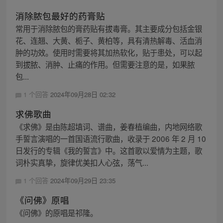
消除脓包最好的药膏贴
常用于消除脓包的膏药贴有拔毒膏。其主要成分包括金银
花、连翘、大黄、栀子、黄柏等，具有清热解毒、活血消
肿的功效。使用时需要将其加热软化，贴于患处，可以起
到拔脓、消肿、止痛的作用。但需要注意的是，如果脓
包...
1 个回答
2024年09月28日 02:32
求佛歌曲
《求佛》是由陈超填词、谱曲，姜春植编曲，内地网络歌
手誓言演唱的一首国语流行歌曲，收录于 2006 年 2 月 10
日发行的专辑《我的誓言》中。这首歌以爱情为主题，歌
词朴实真挚，旋律优美扣人心弦，荡气...
1 个回答
2024年09月29日 23:35
《问佛》原唱
《问佛》的原唱是祁隆。