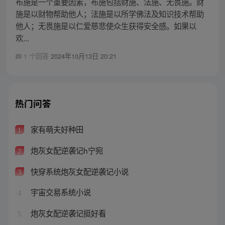
布施是一个重要因素，布施包括财施、法施、无畏施。财
施是以财物帮助他人；法施是以所学佛法及知识技术帮助
他人；无畏施是以仁爱慈悲使众生获得安全感。如果以
欢...
1 个回答
2024年10月13日 20:21
热门问答
家有萌夫好种田
1
炮灰女配逆袭记h宁宛
2
快穿系统炮灰女配逆袭记小说
3
宇宙交易系统小说
4
炮灰女配逆袭记挺好看
5