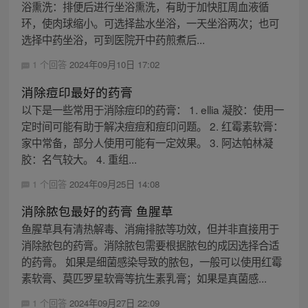
浴熏洗：排便后进行坐浴熏洗，有助于加快肛周血液循
环，使肉球缩小。可选择盐水坐浴，一天坐浴两次；也可
选择中药坐浴，可到医院开中药煎煮后...
1 个回答
2024年09月10日 17:02
消除痘印最好的药膏
以下是一些常用于消除痘印的药膏： 1. ellia 凝胶：使用一
定时间可能有助于解决痘痘和痘印问题。 2. 红霉素软膏：
家中常备，部分人使用可能有一定效果。 3. 阿达帕林凝
胶：名气较大。 4. 重组...
1 个回答
2024年09月25日 14:08
消除脓包最好的药膏 鱼腥草
鱼腥草具有清热解毒、消痈排脓等功效，但并非直接用于
消除脓包的药膏。消除脓包需要根据脓包的成因选择合适
的药膏。 如果是细菌感染导致的脓包，一般可以使用红霉
素软膏、莫匹罗星软膏等抗生素乳膏；如果是真菌感...
1 个回答
2024年09月27日 22:09