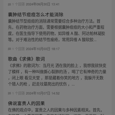
1 个回答
2024年09月30日 13:41
囊肿结节痘痘怎么才能消除
囊肿结节型痘痘的消除通常需要综合多种治疗方法。首
先，在药物治疗方面，需要根据囊肿痘痘的大小和严重程
度，在医生指导下使用药物，如异维 A 酸、阿达帕林凝胶
等。对于难治性的结节性痤疮，常用异维 A 酸软胶...
1 个回答
2024年10月03日 18:17
歌曲《求佛》歌词
《求佛》的歌词为：当月光 洒在我的脸上 ，我想我就快变
了模样 ，有一种叫做撕心裂肺的汤 ，喝了它有神奇的力量
，闭上眼 看见天堂 ，那是藏着你笑的地方 ，我躲开无数
个猎人的枪 ，赶走坟墓爬出的忧伤 ，...
1 个回答
2024年10月07日 14:52
佛说富贵人的因果
在佛的观点中，富贵之人的因果与多种因素相关。首先，