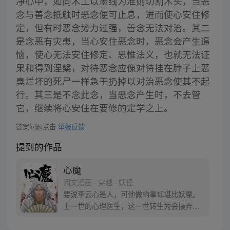
净心中，如同木工以墨线为准则切割木头，当恶
念与善念抵触时恶念便可止息，进而使心安住修
定，但有时恶念势力过强，善念无法对治。其二
是念恶有灾患，当心安住恶念时，恶念会产生逼
恼，使心无法安住修定、思惟法义，也就无法证
果和得到涅槃，对待恶念应像对待挂在脖子上恶
臭烂坏的死尸一样急于扔掉以对治恶念使其不起
行。其三是不念此念，当恶念产生时，不去管
它，继续将心安住在要修的定学之上。
答案问题点击
举报反馈
提到的作品
心魔
阅文漫画 · 穿越 · 妖怪
要说李云心是人，可他做的事却堪比妖魔。
上一世的心理医生，这一世转生为会操弄术
法的画师，可他最会操弄的，还是人心。 被
道统追杀，与妖魔为伍。无论是人是妖，最