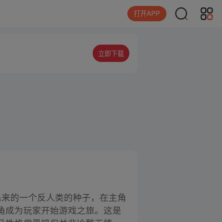
打开APP
立即下载
出来的一个反人类的种子，在主角
角成为玩家开始游戏之旅。这是