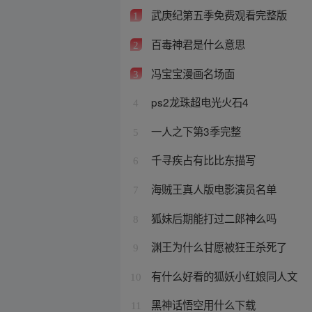
武庚纪第五季免费观看完整版
1
百毒神君是什么意思
2
冯宝宝漫画名场面
3
ps2龙珠超电光火石4
4
一人之下第3季完整
5
千寻疾占有比比东描写
6
海贼王真人版电影演员名单
7
狐妹后期能打过二郎神么吗
8
渊王为什么甘愿被狂王杀死了
9
有什么好看的狐妖小红娘同人文
10
黑神话悟空用什么下载
11