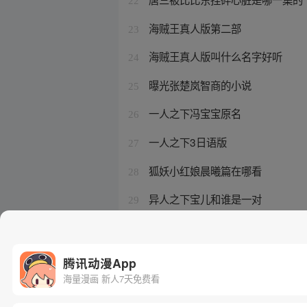
22
海贼王真人版第二部
23
海贼王真人版叫什么名字好听
24
曝光张楚岚智商的小说
25
一人之下冯宝宝原名
26
一人之下3日语版
27
狐妖小红娘晨曦篇在哪看
28
异人之下宝儿和谁是一对
29
风沙燕跟张楚岚在一起了吗
30
腾讯动漫App
海量漫画 新人7天免费看