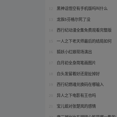
黑神话悟空有手机版吗叫什么
12
龙族5芬格尔死了没
13
西行纪动漫全集免费观看完整版
14
一人之下老天师最后的结局如何
15
狐妖小红娘现场演出
16
白月初全身简笔画图片
17
白头发留着好还是扯掉好
18
西行纪燃魂兑换码在哪输入
19
异人之下电影有王也吗
20
宝儿姐对张楚岚的感情
21
唐三被比比东捏碎心脏是哪一集的