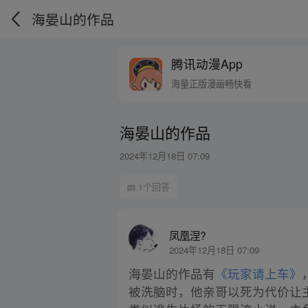
海晏山的作品
腾讯动漫App
海量正版漫画畅快看
海晏山的作品
2024年12月18日 07:09
1个回答
凤凰涅?
2024年12月18日 07:09
海晏山的作品有
《玩家请上车》
被洗脑时，他亲哥以死为代价让