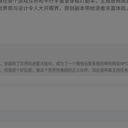
角在各个游戏世界和平行宇宙里穿梭打副本，主角智商高
界观与设计令人大开眼界，原创副本带给读者丰富体验，总
，穿越到了异界的迷雾大陆中，成为了一个拥有玩家系统的稀有精英NPC
，但我是个好玩家，被这个世界所眷顾的正义伙伴。现在我带着主线任务