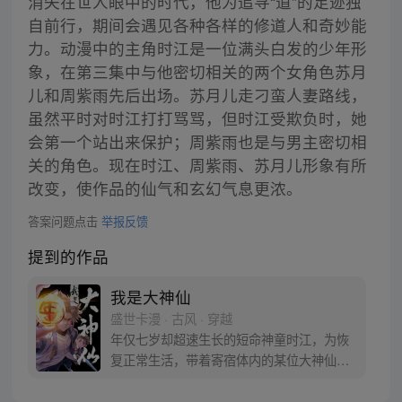
消失在世人眼中的时代，他为追寻“道”的足迹独
自前行，期间会遇见各种各样的修道人和奇妙能
力。动漫中的主角时江是一位满头白发的少年形
象，在第三集中与他密切相关的两个女角色苏月
儿和周紫雨先后出场。苏月儿走刁蛮人妻路线，
虽然平时对时江打打骂骂，但时江受欺负时，她
会第一个站出来保护；周紫雨也是与男主密切相
关的角色。现在时江、周紫雨、苏月儿形象有所
改变，使作品的仙气和玄幻气息更浓。
答案问题点击
举报反馈
提到的作品
我是大神仙
盛世卡漫 · 古风 · 穿越
年仅七岁却超速生长的短命神童时江，为恢
复正常生活，带着寄宿体内的某位大神仙闯
入仙界，从此走上成为仙界大亨的传奇之
路……