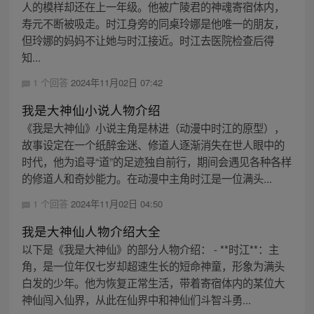
人的模样却还在上一年级。他被广陵君的神魂寄宿体内，
寿元不断被吸走。时江身旁的同桌玲娜是他唯一的朋友，
但玲娜的妈妈不让她与时江接近。时江去医院检查后得
知...
1 个回答
2024年11月02日 07:42
我是大神仙小说人物介绍
《我是大神仙》小说主角是林进（动漫中时江的原型），
故事设定在一个纸醉金迷、修道人逐渐消失在世人眼中的
时代，他为追寻“道”的足迹独自前行，期间会遇见各种各样
的修道人和奇妙能力。在动漫中主角时江是一位满头...
1 个回答
2024年11月02日 04:50
我是大神仙人物介绍大全
以下是《我是大神仙》的部分人物介绍： - **时江**：主
角，是一位年仅七岁却超速生长的短命神童，形象为满头
白发的少年。他为恢复正常生活，带着寄宿体内的某位大
神仙闯入仙界，从此在仙界中和神仙们斗智斗勇...