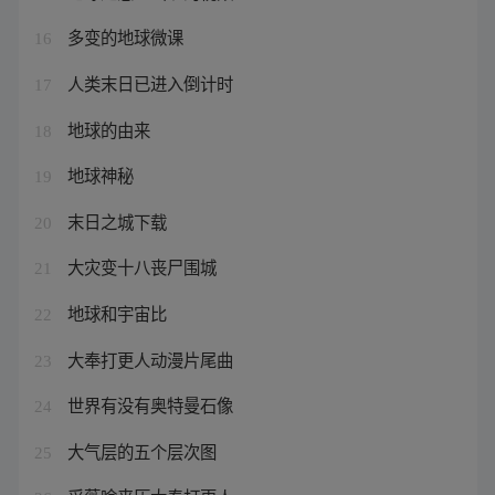
多变的地球微课
16
人类末日已进入倒计时
17
地球的由来
18
地球神秘
19
末日之城下载
20
大灾变十八丧尸围城
21
地球和宇宙比
22
大奉打更人动漫片尾曲
23
世界有没有奥特曼石像
24
大气层的五个层次图
25