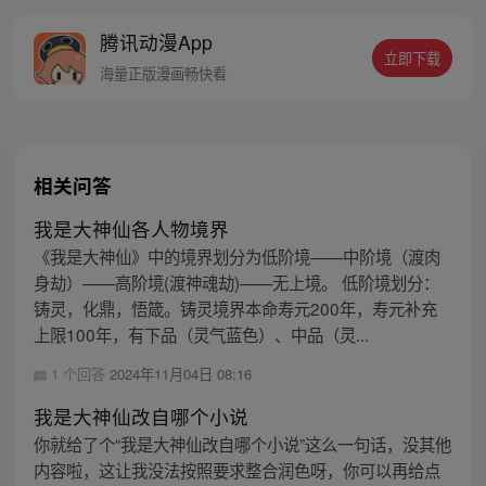
腾讯动漫App
立即下载
海量正版漫画畅快看
相关问答
我是大神仙各人物境界
《我是大神仙》中的境界划分为低阶境——中阶境（渡肉
身劫）——高阶境(渡神魂劫)——无上境。 低阶境划分：
铸灵，化鼎，悟箴。铸灵境界本命寿元200年，寿元补充
上限100年，有下品（灵气蓝色）、中品（灵...
1 个回答
2024年11月04日 08:16
我是大神仙改自哪个小说
你就给了个“我是大神仙改自哪个小说”这么一句话，没其他
内容啦，这让我没法按照要求整合润色呀，你可以再给点