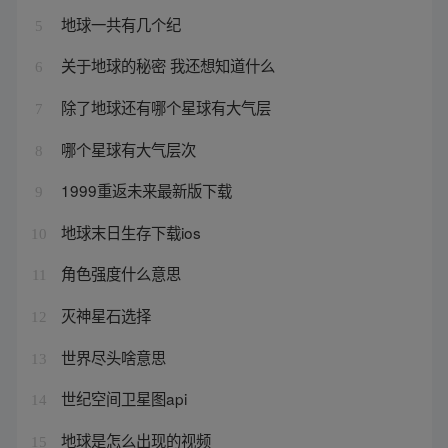
地球一共有几个纪
5
关于地球的秘密 我还想知道什么
6
除了地球还有哪个星球有大气层
7
哪个星球有大气层次
8
1999重返未来最新版下载
9
地球末日生存下载ios
10
角色强度什么意思
11
灭神星石选择
12
世界尽头啥意思
13
世纪空间卫星图api
14
地球是怎么出现的视频
15