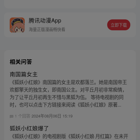
世界第一。八大世家？只是她的奴仆。当所
有人嗷嗷叫着白初薇老祖宗时，海城段家四
爷拥她入怀。谁懂啊！这个自己看着长大的
腾讯动漫App
小屁孩，白初薇本来只是想吸取他的灵气，
立即下载
却没想到把自己搭了进去……
海量正版漫画畅快看
相关问答
南国篇女主
《狐妖小红娘》南国篇的女主是欢都落兰。她是南国帝王
欢都擎天的独生女，即南国公主。对平丘月初非常痴情，
为了让平丘月初再生不惜与黑狐为伍。 等待电视剧的同
时，也可以点击下方链接来阅读《狐妖小红娘》原著...
1 个回答
2024年08月06日 15:19
狐妖小红娘爆了
《狐妖小红娘》的电视剧版《狐妖小红娘·月红篇》在未开