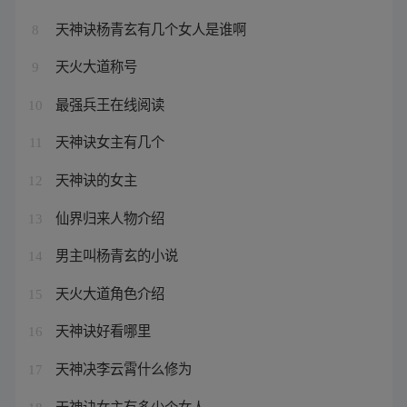
天神诀杨青玄有几个女人是谁啊
8
天火大道称号
9
最强兵王在线阅读
10
天神诀女主有几个
11
天神诀的女主
12
仙界归来人物介绍
13
男主叫杨青玄的小说
14
天火大道角色介绍
15
天神诀好看哪里
16
天神决李云霄什么修为
17
天神诀女主有多少个女人