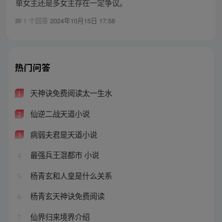
单女主还是多女主存在一定争议。
1 个回答
2024年10月15日 17:58
热门问答
天神诀免费阅读太一生水
1
仙逆二战天道小说
2
病弱夫君是天道小说
3
最强兵王混都市 小说
4
杨青玄和人皇是什么关系
5
杨青玄天神诀免费阅读
6
仙界归来境界介绍
7