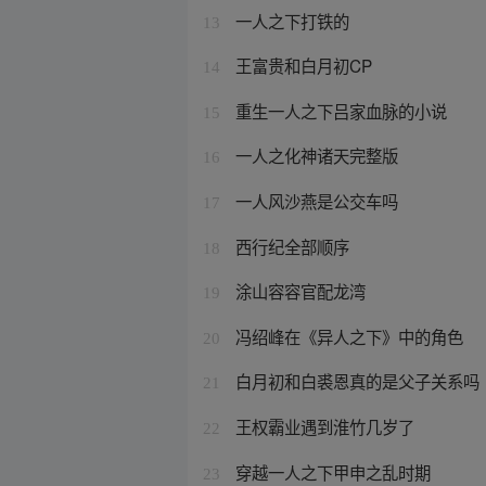
一人之下打铁的
13
王富贵和白月初CP
14
重生一人之下吕家血脉的小说
15
一人之化神诸天完整版
16
一人风沙燕是公交车吗
17
西行纪全部顺序
18
涂山容容官配龙湾
19
冯绍峰在《异人之下》中的角色
20
白月初和白裘恩真的是父子关系吗
21
王权霸业遇到淮竹几岁了
22
穿越一人之下甲申之乱时期
23