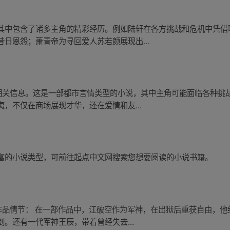
其中包含了诸多主角的精彩经历。例如陆轩在各方挑战和危机中凭借
日恩怨；萧青帝为寻回爱人苏若颜展现出...
的相关信息。这是一部都市言情类型的小说，其中主角可能面临各种挑
，不仅在商场展现才华，还在爱情和友...
富的小说类型，可前往起点中文网搜索您想要阅读的小说书籍。
的作品情节： 在一部作品中，江破空作为军神，在出狱后重获自由，
。还有一代军神王辰，带着曾经失去...