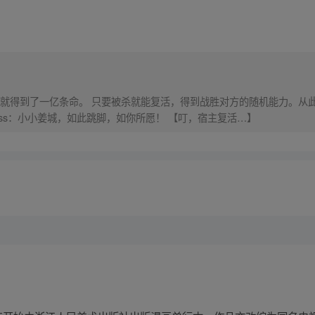
就得到了一亿条命。 只要被杀就能复活，得到战胜对方的随机能力。从此
来砍我！” “杀我！” 反派boss：小小姜城，如此跳脚，如你所愿！ 【叮，宿主复活…】