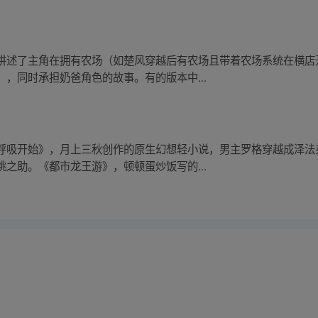
讲述了主角在拥有农场（如楚风穿越后有农场且带着农场系统在横店
，同时承担奶爸角色的故事。有的版本中...
呼吸开始》，月上三秋创作的原生幻想轻小说，男主罗格穿越成泽法
之助。《都市龙王游》，顿顿蛋炒饭写的...