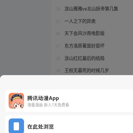
涂山雅雅vs北山妖帝第几集
24
一人之下的异类
25
天下会风沙燕电影版
26
东方洛原著是好是坏
27
涂山红红最后的结局
28
王权无暮死的时候几岁
29
一人之下漫画免费
30
腾讯动漫App
海量漫画 新人7天免费看
在此处浏览