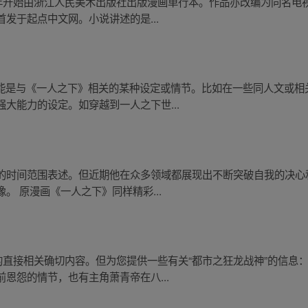
 年开始由浙江人民美术出版社出版漫画单行本。作品亦改编为同名电
发于起点中文网。小说讲述的是...
这可能是与《一人之下》相关的某种设定或情节。比如在一些同人文或
大能力的设定。如穿越到一人之下世...
的时间范围表述。但近期他在众多领域都展现出不断突破自我的决心
。 原漫画《一人之下》同样精彩...
的直接相关确切内容。但为您提供一些有关“都市之狂龙战神”的信息
恩怨的情节，也有主角萧青帝在八...