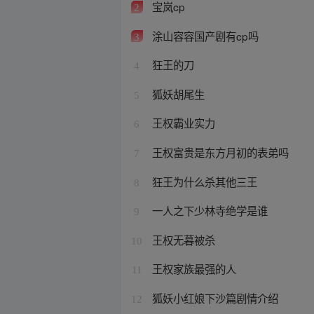
宝岚cp
2
涂山容容国产剧有cp吗
3
狂王的刀
4
狐妖胡尾生
5
王权霸业实力
6
王权富贵是东方月初的表弟吗
7
狂王为什么杀其他三王
8
一人之下少林寺绝学是谁
9
王权无暮被杀
10
王权家族最强的人
11
狐妖小红娘下沙篇剧情介绍
12